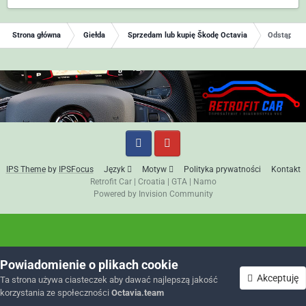
Strona główna
Giełda
Sprzedam lub kupię Škodę Octavia
Odstąpię l
IPS Theme
by
IPSFocus
Język
Motyw
Polityka prywatności
Kontakt
Retrofit Car
|
Croatia
|
GTA
|
Namo
Powered by Invision Community
Powiadomienie o plikach cookie
Akceptuję
Ta strona używa ciasteczek aby dawać najlepszą jakość
korzystania ze społeczności
Octavia.team
Forum
Nieprzeczytane
Zaloguj się
Zarejestruj się
Więcej