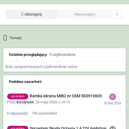
Udostępnij
Obserwujący
0
Tematy
Ostatnio przeglądający
0 użytkowników
Brak zarejestrowanych użytkowników online
Podobna zawartość
Ramka ekranu MIB2 nr OEM 5E0919605
sprzedam
Przez
Bandyta84
,
28 maja 2026 o 18:19
0
odpowiedzi
796
wyświetleń
Sprzedam Skoda Octavia 1.6 TDI Ambition
sprzedam