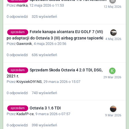
Przez
marika
,
12 maja 2026 o 11:53
0
odpowiedzi
325
wyświetleń
Fotele kanapa alcantara EU GOLF 7 (VII)
sprzedam
po adaptacji do Octavia 3 (III) airbag grzane tapicerki
Przez
Gawronik
,
4 maja 2026 o 20:56
0
odpowiedzi
636
wyświetleń
Sprzedam Skoda Octavia 4 2.0 TDI, DSG,
sprzedam
2021 r.
Przez
KrzysiekD91NS
,
29 marca 2026 o 15:07
0
odpowiedzi
743
wyświetleń
Octavia 3 1.6 TDI
sprzedam
Przez
KadafP-ce
,
9 marca 2026 o 07:57
0
odpowiedzi
398
wyświetleń