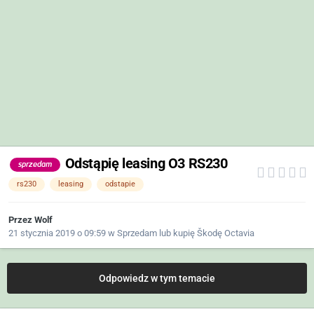
Odstąpię leasing O3 RS230
sprzedam
rs230
leasing
odstapie
Przez
Wolf
21 stycznia 2019 o 09:59
w
Sprzedam lub kupię Škodę Octavia
Odpowiedz w tym temacie