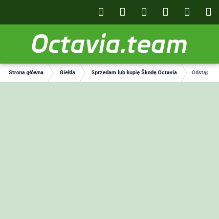
Octavia.team
Strona główna
Giełda
Sprzedam lub kupię Škodę Octavia
Odstąpię l