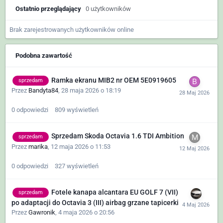
Ostatnio przeglądający
0 użytkowników
Brak zarejestrowanych użytkowników online
Podobna zawartość
Ramka ekranu MIB2 nr OEM 5E0919605
sprzedam
Przez
Bandyta84
,
28 maja 2026 o 18:19
0
odpowiedzi
809
wyświetleń
Sprzedam Skoda Octavia 1.6 TDI Ambition
sprzedam
Przez
marika
,
12 maja 2026 o 11:53
0
odpowiedzi
327
wyświetleń
Fotele kanapa alcantara EU GOLF 7 (VII)
sprzedam
po adaptacji do Octavia 3 (III) airbag grzane tapicerki
Przez
Gawronik
,
4 maja 2026 o 20:56