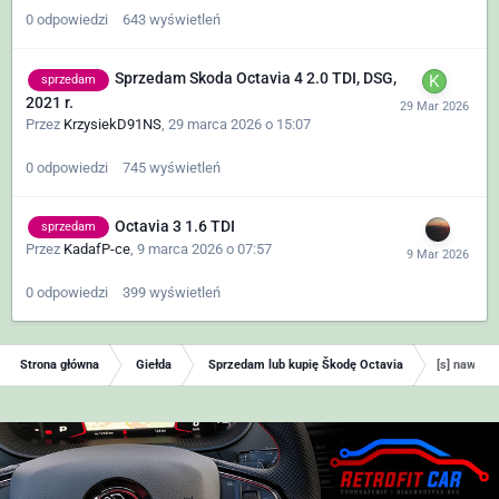
0
odpowiedzi
643
wyświetleń
Sprzedam Skoda Octavia 4 2.0 TDI, DSG,
sprzedam
2021 r.
Przez
KrzysiekD91NS
,
29 marca 2026 o 15:07
0
odpowiedzi
745
wyświetleń
Octavia 3 1.6 TDI
sprzedam
Przez
KadafP-ce
,
9 marca 2026 o 07:57
0
odpowiedzi
399
wyświetleń
Strona główna
Giełda
Sprzedam lub kupię Škodę Octavia
[s] nawigac