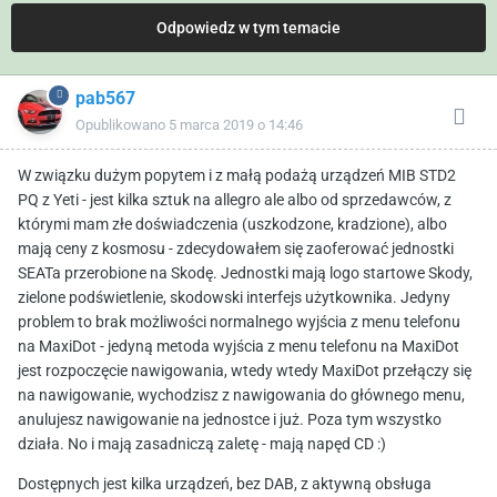
Odpowiedz w tym temacie
pab567
Opublikowano
5 marca 2019 o 14:46
W związku dużym popytem i z małą podażą urządzeń MIB STD2
PQ z Yeti - jest kilka sztuk na allegro ale albo od sprzedawców, z
którymi mam złe doświadczenia (uszkodzone, kradzione), albo
mają ceny z kosmosu - zdecydowałem się zaoferować jednostki
SEATa przerobione na Skodę. Jednostki mają logo startowe Skody,
zielone podświetlenie, skodowski interfejs użytkownika. Jedyny
problem to brak możliwości normalnego wyjścia z menu telefonu
na MaxiDot - jedyną metoda wyjścia z menu telefonu na MaxiDot
jest rozpoczęcie nawigowania, wtedy wtedy MaxiDot przełączy się
na nawigowanie, wychodzisz z nawigowania do głównego menu,
anulujesz nawigowanie na jednostce i już. Poza tym wszystko
działa. No i mają zasadniczą zaletę - mają napęd CD :)
Dostępnych jest kilka urządzeń, bez DAB, z aktywną obsługa