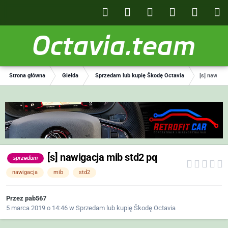
Octavia.team
Strona główna
Giełda
Sprzedam lub kupię Škodę Octavia
[s] nawigac
[s] nawigacja mib std2 pq
sprzedam
nawigacja
mib
std2
Przez
pab567
5 marca 2019 o 14:46
w
Sprzedam lub kupię Škodę Octavia