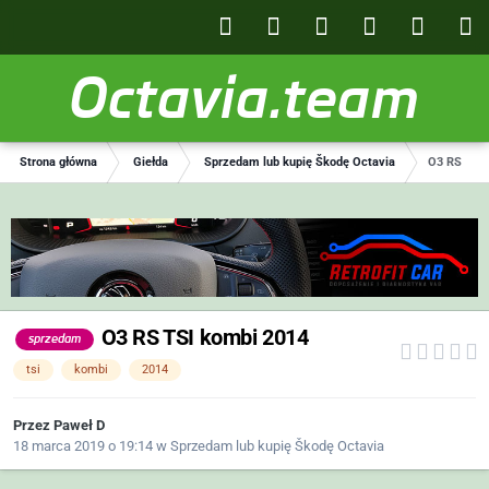
Octavia.team
Strona główna
Giełda
Sprzedam lub kupię Škodę Octavia
O3 RS TSI 
O3 RS TSI kombi 2014
sprzedam
tsi
kombi
2014
Przez
Paweł D
18 marca 2019 o 19:14
w
Sprzedam lub kupię Škodę Octavia