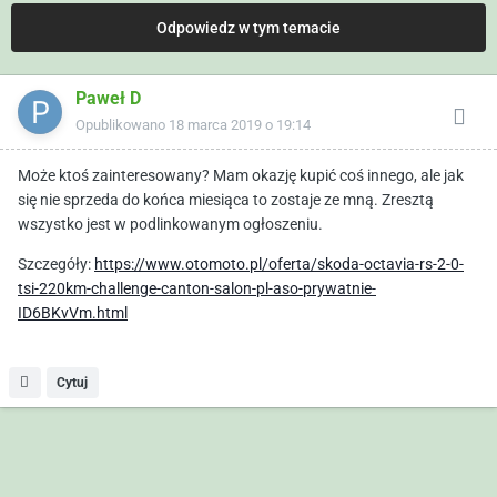
Odpowiedz w tym temacie
Paweł D
Opublikowano
18 marca 2019 o 19:14
Może ktoś zainteresowany? Mam okazję kupić coś innego, ale jak
się nie sprzeda do końca miesiąca to zostaje ze mną. Zresztą
wszystko jest w podlinkowanym ogłoszeniu.
Szczegóły:
https://www.otomoto.pl/oferta/skoda-octavia-rs-2-0-
tsi-220km-challenge-canton-salon-pl-aso-prywatnie-
ID6BKvVm.html
Cytuj