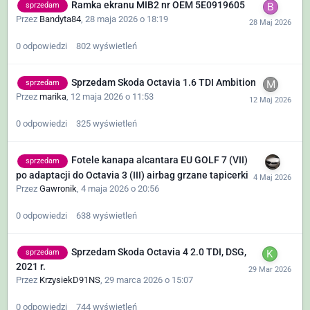
Ramka ekranu MIB2 nr OEM 5E0919605
sprzedam
Przez
Bandyta84
,
28 maja 2026 o 18:19
0
odpowiedzi
802
wyświetleń
Sprzedam Skoda Octavia 1.6 TDI Ambition
sprzedam
Przez
marika
,
12 maja 2026 o 11:53
0
odpowiedzi
325
wyświetleń
Fotele kanapa alcantara EU GOLF 7 (VII)
sprzedam
po adaptacji do Octavia 3 (III) airbag grzane tapicerki
Przez
Gawronik
,
4 maja 2026 o 20:56
0
odpowiedzi
638
wyświetleń
Sprzedam Skoda Octavia 4 2.0 TDI, DSG,
sprzedam
2021 r.
Przez
KrzysiekD91NS
,
29 marca 2026 o 15:07
0
odpowiedzi
744
wyświetleń