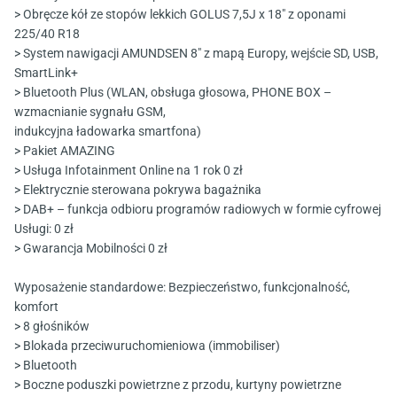
> Obręcze kół ze stopów lekkich GOLUS 7,5J x 18" z oponami
225/40 R18
> System nawigacji AMUNDSEN 8" z mapą Europy, wejście SD, USB,
SmartLink+
> Bluetooth Plus (WLAN, obsługa głosowa, PHONE BOX –
wzmacnianie sygnału GSM,
indukcyjna ładowarka smartfona)
> Pakiet AMAZING
> Usługa Infotainment Online na 1 rok 0 zł
> Elektrycznie sterowana pokrywa bagażnika
> DAB+ – funkcja odbioru programów radiowych w formie cyfrowej
Usługi: 0 zł
> Gwarancja Mobilności 0 zł
Wyposażenie standardowe: Bezpieczeństwo, funkcjonalność,
komfort
> 8 głośników
> Blokada przeciwuruchomieniowa (immobiliser)
> Bluetooth
> Boczne poduszki powietrzne z przodu, kurtyny powietrzne