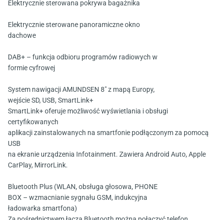
Elektrycznie sterowana pokrywa bagażnika
Elektrycznie sterowane panoramiczne okno
dachowe
DAB+ – funkcja odbioru programów radiowych w
formie cyfrowej
System nawigacji AMUNDSEN 8" z mapą Europy,
wejście SD, USB, SmartLink+
SmartLink+ oferuje możliwość wyświetlania i obsługi
certyfikowanych
aplikacji zainstalowanych na smartfonie podłączonym za pomocą
USB
na ekranie urządzenia Infotainment. Zawiera Android Auto, Apple
CarPlay, MirrorLink.
Bluetooth Plus (WLAN, obsługa głosowa, PHONE
BOX – wzmacnianie sygnału GSM, indukcyjna
ładowarka smartfona)
Za pośrednictwem łącza Bluetooth można połączyć telefon