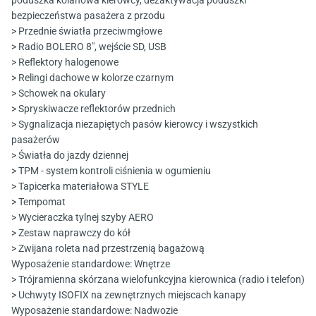
poduszka kolanowa kierowcy, dezaktywacja poduszki
bezpieczeństwa pasażera z przodu
> Przednie światła przeciwmgłowe
> Radio BOLERO 8", wejście SD, USB
> Reflektory halogenowe
> Relingi dachowe w kolorze czarnym
> Schowek na okulary
> Spryskiwacze reflektorów przednich
> Sygnalizacja niezapiętych pasów kierowcy i wszystkich
pasażerów
> Światła do jazdy dziennej
> TPM - system kontroli ciśnienia w ogumieniu
> Tapicerka materiałowa STYLE
> Tempomat
> Wycieraczka tylnej szyby AERO
> Zestaw naprawczy do kół
> Zwijana roleta nad przestrzenią bagażową
Wyposażenie standardowe: Wnętrze
> Trójramienna skórzana wielofunkcyjna kierownica (radio i telefon)
> Uchwyty ISOFIX na zewnętrznych miejscach kanapy
Wyposażenie standardowe: Nadwozie