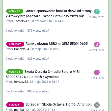
Gorsze spasowanie boczka drzwi od strony
octavia 4
kierowcy niż pasażera - skoda Octavia IV 2023 rok
Przez
Tomek247
,
23 czerwca 2026 o 14:10
0
odpowiedzi
575
wyświetleń
Ramka ekranu MIB2 nr OEM 5E0919605
sprzedam
Przez
Bandyta84
,
28 maja 2026 o 18:19
0
odpowiedzi
825
wyświetleń
Skoda Octavia 3 - radio Bolero MIB1
octavia 3
5E0035812A bluetooth / wymiana
Przez
tomasz52
,
12 maja 2026 o 18:17
0
odpowiedzi
483
wyświetleń
Sprzedam Skoda Octavia 1.6 TDI Ambition
sprzedam
Przez
marika
,
12 maja 2026 o 11:53