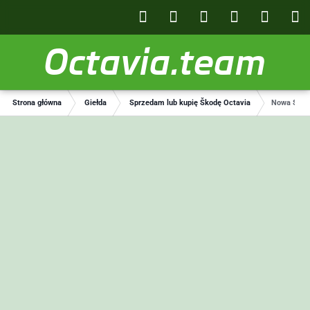
Octavia.team
Strona główna
Giełda
Sprzedam lub kupię Škodę Octavia
Nowa Skoda