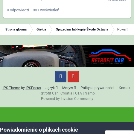
0
odpowiedzi
331
wyświetleń
Strona główna
Giełda
Sprzedam lub kupię Škodę Octavia
Nowa Skoda
IPS Theme
by
IPSFocus
Język
Motyw
Polityka prywatności
Kontakt
Retrofit Car
|
Croatia
|
GTA
|
Namo
Powered by Invision Community
Powiadomienie o plikach cookie