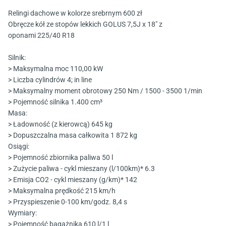
Relingi dachowe w kolorze srebrnym 600 zł
Obręcze kół ze stopów lekkich GOLUS 7,5J x 18" z
oponami 225/40 R18
Silnik:
> Maksymalna moc 110,00 kW
> Liczba cylindrów 4; in line
> Maksymalny moment obrotowy 250 Nm / 1500 - 3500 1/min
> Pojemność silnika 1.400 cm³
Masa:
> Ładowność (z kierowcą) 645 kg
> Dopuszczalna masa całkowita 1 872 kg
Osiągi:
> Pojemność zbiornika paliwa 50 l
> Zużycie paliwa - cykl mieszany (l/100km)* 6.3
> Emisja CO2 - cykl mieszany (g/km)* 142
> Maksymalna prędkość 215 km/h
> Przyspieszenie 0-100 km/godz. 8,4 s
Wymiary:
> Pojemność bagażnika 610 l/1 l