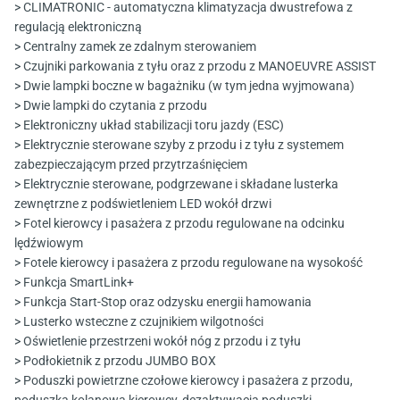
> CLIMATRONIC - automatyczna klimatyzacja dwustrefowa z
regulacją elektroniczną
> Centralny zamek ze zdalnym sterowaniem
> Czujniki parkowania z tyłu oraz z przodu z MANOEUVRE ASSIST
> Dwie lampki boczne w bagażniku (w tym jedna wyjmowana)
> Dwie lampki do czytania z przodu
> Elektroniczny układ stabilizacji toru jazdy (ESC)
> Elektrycznie sterowane szyby z przodu i z tyłu z systemem
zabezpieczającym przed przytrzaśnięciem
> Elektrycznie sterowane, podgrzewane i składane lusterka
zewnętrzne z podświetleniem LED wokół drzwi
> Fotel kierowcy i pasażera z przodu regulowane na odcinku
lędźwiowym
> Fotele kierowcy i pasażera z przodu regulowane na wysokość
> Funkcja SmartLink+
> Funkcja Start-Stop oraz odzysku energii hamowania
> Lusterko wsteczne z czujnikiem wilgotności
> Oświetlenie przestrzeni wokół nóg z przodu i z tyłu
> Podłokietnik z przodu JUMBO BOX
> Poduszki powietrzne czołowe kierowcy i pasażera z przodu,