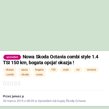
Nowa Skoda Octavia combi style 1.4
sprzedam
TSI 150 km, bogata opcja! okazja !
okazja
opcja
bogata
150
style
tsi
octavia
combi
skoda
nowa
Przez
janusz.p
30 marca 2019 o 08:05
w
Sprzedam lub kupię Škodę Octavia