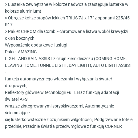
> Lusterka zewnętrzne w kolorze nadwozia (zastępuje lusterka w
kolorze aluminium)
> Obręcze kół ze stopów lekkich TRIUS 7J x 17" z oponami 225/45
R17
> Pakiet CHROM dla Combi - chromowana listwa wokół krawędzi
okien bocznych
Wyposażenie dodatkowe i usługi
Pakiet AMAZING
LIGHT AND RAIN ASSIST z czujnikiem deszczu (COMING HOME,
LEAVING HOME, TUNNEL LIGHT, DAY LIGHT), AUTO LIGHT ASSIST
-
funkcja automatycznego włączania i wyłączania śwateł
drogowych,
Reflektory główne w technologii Full LED z funkcją adaptacji
świateł AFS
wraz ze zintegrowanymi spryskiwaczami, Automatycznie
ściemniające
się lusterko wsteczne z czujnikiem wilgotności, Podgrzewane fotele
przednie, Przednie światła przeciwmgłowe z funkcją CORNER