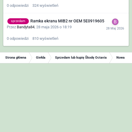
0
odpowiedzi
324
wyświetleń
Ramka ekranu MIB2 nr OEM 5E0919605
sprzedam
Przez
Bandyta84
,
28 maja 2026 o 18:19
0
odpowiedzi
810
wyświetleń
Strona główna
Giełda
Sprzedam lub kupię Škodę Octavia
Nowa Skod