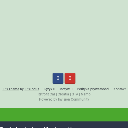
IPS Theme
by
IPSFocus
Język
Motyw
Polityka prywatności
Kontakt
Retrofit Car
|
Croatia
|
GTA
|
Namo
Powered by Invision Community