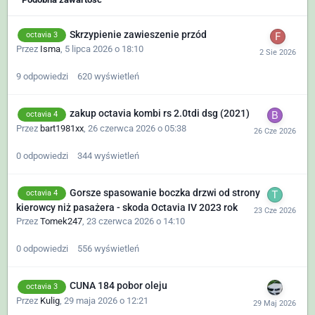
Skrzypienie zawieszenie przód
octavia 3
Przez
Isma
,
5 lipca 2026 o 18:10
9
odpowiedzi
620
wyświetleń
zakup octavia kombi rs 2.0tdi dsg (2021)
octavia 4
Przez
bart1981xx
,
26 czerwca 2026 o 05:38
0
odpowiedzi
344
wyświetleń
Gorsze spasowanie boczka drzwi od strony
octavia 4
kierowcy niż pasażera - skoda Octavia IV 2023 rok
Przez
Tomek247
,
23 czerwca 2026 o 14:10
0
odpowiedzi
556
wyświetleń
CUNA 184 pobor oleju
octavia 3
Przez
Kulig
,
29 maja 2026 o 12:21