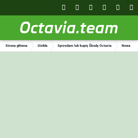
Octavia.team
Strona główna
Giełda
Sprzedam lub kupię Škodę Octavia
Nowa Skod