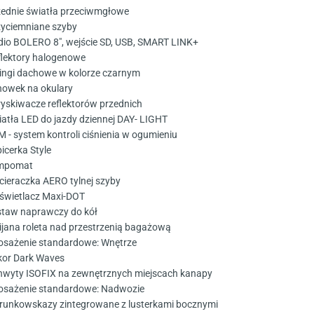
zednie światła przeciwmgłowe
zyciemniane szyby
dio BOLERO 8", wejście SD, USB, SMART LINK+
flektory halogenowe
lingi dachowe w kolorze czarnym
howek na okulary
ryskiwacze reflektorów przednich
iatła LED do jazdy dziennej DAY- LIGHT
M - system kontroli ciśnienia w ogumieniu
icerka Style
empomat
cieraczka AERO tylnej szyby
świetlacz Maxi-DOT
staw naprawczy do kół
ijana roleta nad przestrzenią bagażową
sażenie standardowe: Wnętrze
kor Dark Waves
hwyty ISOFIX na zewnętrznych miejscach kanapy
sażenie standardowe: Nadwozie
erunkowskazy zintegrowane z lusterkami bocznymi