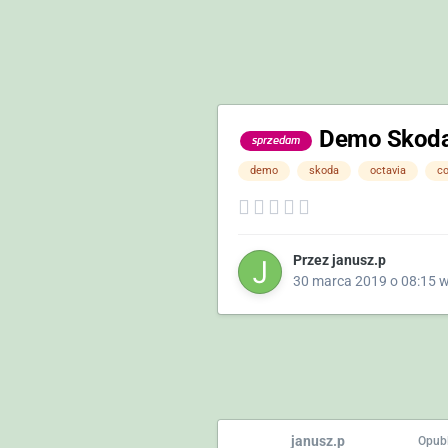
Demo Skoda 
sprzedam
demo
skoda
octavia
c
Przez
janusz.p
30 marca 2019 o 08:15
janusz.p
Opub