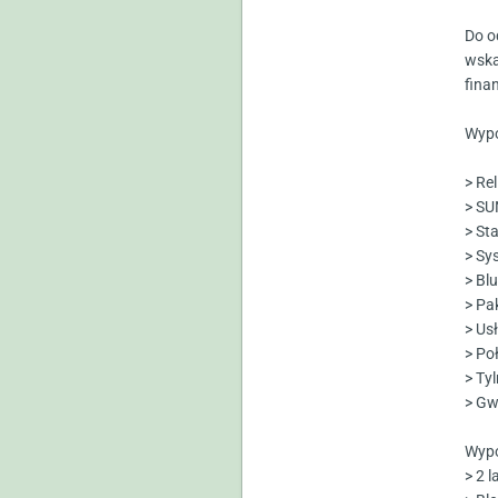
Do o
wska
fina
Wypo
> Re
> SU
> St
> Sy
> Bl
> Pa
> Usł
> Po
> Tyl
> Gw
Wypo
> 2 l