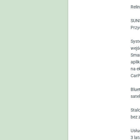
Reli
SUNS
Przy
Syst
wejś
Smar
apli
na e
CarP
Blue
sate
Stal
bez 
Usłu
3 lat