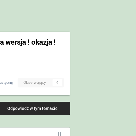
wersja ! okazja !
stępnij
Obserwujący
0
Odpowiedz w tym temacie