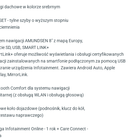
ngi dachowe w kolorze srebrnym
ET - tylne szyby o wyższym stopniu
ciemnienia
em nawigacji AMUNDSEN 8" z mapą Europy,
cie SD, USB, SMART LINK+
tLink+ oferuje możliwość wyświetlania i obsługi certyfikowanych
kacji zainstalowanych na smartfonie podłączonym za pomocą USB
kranie urządzenia Infotainment. Zawiera Android Auto, Apple
lay, MirrorLink.
tooth Comfort dla systemu nawigacji
litarnej (z obsługą WLAN i obsługą głosową)
owe koło dojazdowe (podnośnik, klucz do kół,
zestawu naprawczego)
ga Infotainment Online - 1 rok + Care Connect -
a