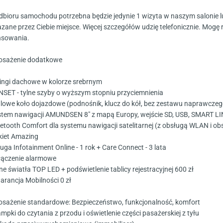
dbioru samochodu potrzebna będzie jedynie 1 wizyta w naszym salonie
zane przez Ciebie miejsce. Więcej szczegółów udzię telefonicznie. Mogę
nsowania.
sażenie dodatkowe
lingi dachowe w kolorze srebrnym
NSET - tylne szyby o wyższym stopniu przyciemnienia
alowe koło dojazdowe (podnośnik, klucz do kół, bez zestawu naprawczeg
stem nawigacji AMUNDSEN 8" z mapą Europy, wejście SD, USB, SMART L
uetooth Comfort dla systemu nawigacji satelitarnej (z obsługą WLAN i o
kiet Amazing
uga Infotainment Online - 1 rok + Care Connect - 3 lata
łączenie alarmowe
ne światła TOP LED + podświetlenie tablicy rejestracyjnej 600 zł
arancja Mobilności 0 zł
sażenie standardowe: Bezpieczeństwo, funkcjonalność, komfort
ampki do czytania z przodu i oświetlenie części pasażerskiej z tyłu