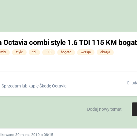
Octavia combi style 1.6 TDI 115 KM bogata 
ombi
style
tdi
115
bogata
wersja
okazja
Udo
w
Sprzedam lub kupię Škodę Octavia
Dodaj nowy temat
likowano
30 marca 2019 o 08:15