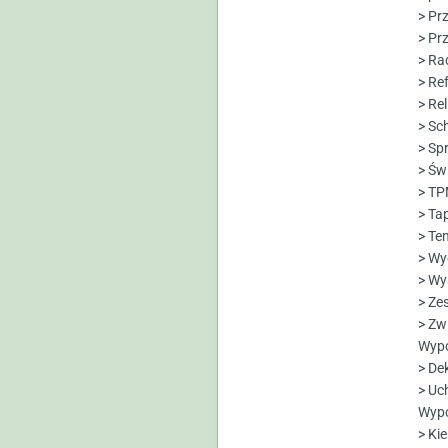
> Pr
> Pr
> Ra
> Re
> Re
> Sc
> Sp
> Św
> TP
> Tap
> T
> Wy
> Wy
> Ze
> Zw
Wypo
> De
> Uc
Wypo
> Ki