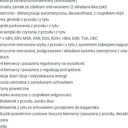
okada przeciwuruchomieniowa (immobiliser)
ntralny zamek ze zdalnym sterowaniem (2 składane kluczyki)
imatronic - klimatyzacja automatyczna, dwustrefowa, z czujnikiem AQS
ery głośniki z przodu i z tyłu
jniki parkowania z przodu i z tyłu
e lampki do czytania z przodu i z tyłu
P z ABS, EBV, MSR, ASR, EDS, XDS+, HBA, DSR, TSA, CBC
ektrycznie sterowane szyby z przodu i z tyłu z systemem zabezpieczając
ektrycznie sterowane, podgrzewane i składane lusterka zewnętrzne z ośw
dnich
tel kierowcy i pasażera regulowany na wysokość
tel kierowcy i pasażera z regulacją pod lędźwie
nkcja Start-Stop i odzyskiwania energii
nsola centralna z zamykanym schowkiem
rtyny powietrzne
sterko wsteczne z czujnikiem wilgotności
dłokietnik z przodu Jumbo Box
dłokietnik z tyłu ze schowkiem i przejściem do bagażnika
duszki powietrzne czołowe i boczne kierowcy i pasażera z przodu, deza
żera
zodu