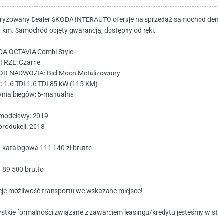
ryzowany Dealer SKODA INTERAUTO oferuje na sprzedaż samochód demo
 km. Samochód objęty gwarancją, dostępny od ręki.
A OCTAVIA Combi Style
RZE: Czarne
R NADWOZIA: Biel Moon Metalizowany
k: 1.6 TDI 1.6 TDI 85 kW (115 KM)
ynia biegów: 5-manualna
modelowy: 2019
produkcji: 2018
 katalogowa 111 140 zł brutto
 89 500 brutto
ieje możliwość transportu we wskazane miejsce!
stkie formalności związane z zawarciem leasingu/kredytu jesteśmy w sta