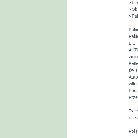
> Lu
> Ob
> Pa
Paki
Paki
LIGH
AUTO
zmia
Refl
świa
Auto
wilg
Podg
Prze
Tyln
rejes
Połą