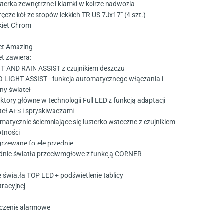
sterka zewnętrzne i klamki w kolrze nadwozia
ręcze kół ze stopów lekkich TRIUS 7Jx17" (4 szt.)
kiet Chrom
et Amazing
et zawiera:
T AND RAIN ASSIST z czujnikiem deszczu
 LIGHT ASSIST - funkcja automatycznego włączania i
ny świateł
ektory główne w technologii Full LED z funkcją adaptacji
teł AFS i spryskiwaczami
matycznie ściemniające się lusterko wsteczne z czujnikiem
otności
rzewane fotele przednie
dnie światła przeciwmgłowe z funkcją CORNER
e światła TOP LED + podświetlenie tablicy
tracyjnej
czenie alarmowe