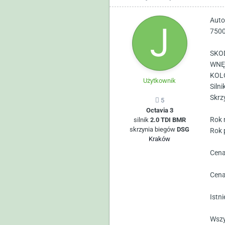
Auto
7500
SKOD
WNĘT
KOLO
Użytkownik
Silni
Skrz
5
Octavia 3
Rok 
silnik
2.0 TDI BMR
skrzynia biegów
DSG
Rok 
Kraków
Cena
Cena
Istn
Wszy