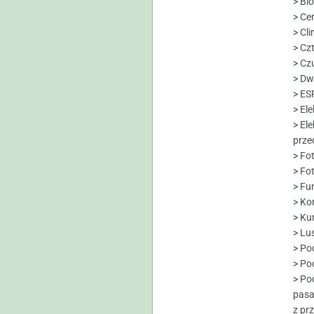
> Bl
> Ce
> Cl
> Czt
> Czu
> Dwi
> ES
> El
> El
prze
> Fo
> Fo
> Fu
> Ko
> Ku
> Lu
> Po
> Po
> Po
pasa
z pr