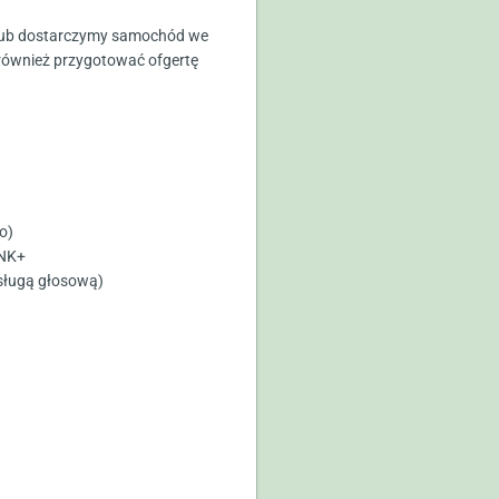
 lub dostarczymy samochód we
 również przygotować ofgertę
o)
INK+
bsługą głosową)