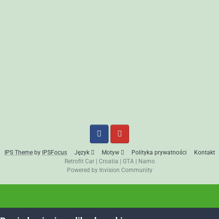
IPS Theme
by
IPSFocus
Język
Motyw
Polityka prywatności
Kontakt
Retrofit Car
|
Croatia
|
GTA
|
Namo
Powered by Invision Community