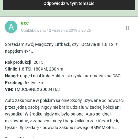
Odpowiedz w tym temacie
acc
Opublikowano
12 września 2019 o 20:26
Sprzedam swój Magiczny Liftback, czyli Octavię III 1.8 TSI z
napędem 4×4...
Rok produkcji:
2015
Silnik:
1.8 TSI, 180KM, 280Nm
Napęd:
napęd na 4 koła Haldex, skrzynia automatyczna DSG
Przebieg:
67 tys. km
VIN:
TMBCD9NEXG0084168
Auto zakupione w polskim salonie Skody, używane od nowości
przez jedną osobę, nigdy nie brało udziału w żadnej kolizji ani
wypadku. W środku nigdy nie było palone. Auto solidne i
niezawodne, z zapasem mocy i bagażnikiem za którym będę
tęsknił. Sprzedaję z powodu zakupu nowego BMW M340i...