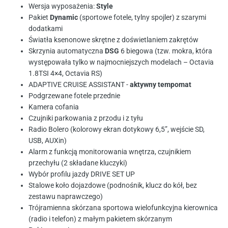
Wersja wyposażenia:
Style
Pakiet
Dynamic
(sportowe fotele, tylny spojler) z szarymi
dodatkami
Światła ksenonowe skrętne z doświetlaniem zakrętów
Skrzynia automatyczna
DSG
6 biegowa (tzw. mokra, która
występowała tylko w najmocniejszych modelach – Octavia
1.8TSI 4×4, Octavia RS)
ADAPTIVE CRUISE ASSISTANT -
­aktywny tempomat
Podgrzewane fotele przednie
Kamera cofania
Czujniki parkowania z przodu i z tyłu
Radio Bolero (kolorowy ekran dotykowy 6,5”, wejście SD,
USB, AUX­in)
Alarm z funkcją monitorowania wnętrza, czujnikiem
przechyłu (2 składane kluczyki)
Wybór profilu jazdy DRIVE SET UP
Stalowe koło dojazdowe (podnośnik, klucz do kół, bez
zestawu naprawczego)
Trójramienna skórzana sportowa wielofunkcyjna kierownica
(radio i telefon) z małym pakietem skórzanym