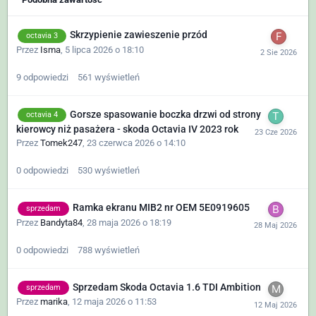
Skrzypienie zawieszenie przód
octavia 3
Przez
Isma
,
5 lipca 2026 o 18:10
9
odpowiedzi
561
wyświetleń
Gorsze spasowanie boczka drzwi od strony
octavia 4
kierowcy niż pasażera - skoda Octavia IV 2023 rok
Przez
Tomek247
,
23 czerwca 2026 o 14:10
0
odpowiedzi
530
wyświetleń
Ramka ekranu MIB2 nr OEM 5E0919605
sprzedam
Przez
Bandyta84
,
28 maja 2026 o 18:19
0
odpowiedzi
788
wyświetleń
Sprzedam Skoda Octavia 1.6 TDI Ambition
sprzedam
Przez
marika
,
12 maja 2026 o 11:53