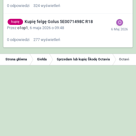
0
odpowiedzi
324
wyświetleń
Kupię felgę Golus 5E0071498C R18
kupię
Przez
o1op1
,
6 maja 2026 o 09:48
0
odpowiedzi
277
wyświetleń
Strona główna
Giełda
Sprzedam lub kupię Škodę Octavia
Octavia III