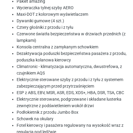
Pakiet amazing
Wycieraczka tylnej szyby AERO
Maxi­-DOT z kolorowym wyświetlaczem
Dywaniki gumowe (4 szt.)
Cztery głośniki z przodu i z tyłu
Czerwone światła bezpieczeństwa w drzwiach przednich (z
lampkami)
Konsola centralna z zamykanym schowkiem
Dezaktywacja poduszki bezpieczeństwa pasażera z przodu,
poduszka kolanowa kierowcy
Climatronic - klimatyzacja automatyczna, dwustrefowa, z
czujnikiem AQS
Elektrycznie sterowane szyby z przodu i z tyłu z systemem
zabezpieczającym przed przytrzaśnięciem
ESP z ABS, EBV, MSR, ASR, EDS, XDS+, HBA, DSR, TSA, CBC
Elektrycznie sterowane, podgrzewane i składane lusterka
zewnętrzne z podświetleniem wokół drzwi
Podłokietnik z przodu Jumbo Box
Schowek na okulary
Fotel kierowcy i pasażera regulowany na wysokość wraz z
regulacją pod lędźwie