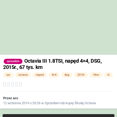
Octavia III 1.8TSI, napęd 4×4, DSG,
sprzedam
2015r., 67 tys. km
tys
octavia
naped
4×4
dsg
2015r
18tsi
iii
Przez
acc
12 września 2019 o 20:26
w
Sprzedam lub kupię Škodę Octavia