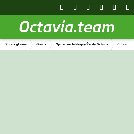
Octavia.team
Strona główna
Giełda
Sprzedam lub kupię Škodę Octavia
Octavia III