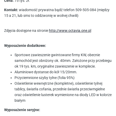
Cena:
75 tys. zł.
Kontakt:
wiadomość prywatna bądź telefon 509-505-084 (między
15 a 21, lub sms to oddzwonię w wolnej chwili)
Zdjęcia dostępne na stronie
http://www.octavia.one.pl
Wyposażenie dodatkowe:
Sportowe zawieszenie gwintowane firmy KW, obecnie
samochód jest obniżony ok. 40mm. Założone przy przebiegu
ok 19 tys. km, oryginalne zawieszenie w komplecie.
Aluminiowe dystanse do kół 15/20mm.
Przyciemnione szyby tylne (folia 95%)
Oświetlenie wewnętrzne (kompletne), oświetlenie tylnej
tablicy, światła cofania, przednie światła przeciwmgielne
oraz oświetlenie lusterek wymienione na diody LED w kolorze
białym
Wyposażenie seryjne: