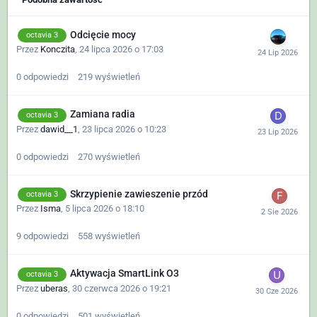
Odcięcie mocy
octavia 3
Przez
Konczita
,
24 lipca 2026 o 17:03
0
odpowiedzi
219
wyświetleń
Zamiana radia
octavia 3
Przez
dawid__1
,
23 lipca 2026 o 10:23
0
odpowiedzi
270
wyświetleń
Skrzypienie zawieszenie przód
octavia 3
Przez
Isma
,
5 lipca 2026 o 18:10
9
odpowiedzi
558
wyświetleń
Aktywacja SmartLink O3
octavia 3
Przez
uberas
,
30 czerwca 2026 o 19:21
0
odpowiedzi
501
wyświetleń