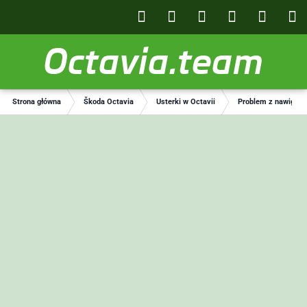
Octavia.team
Strona główna
Škoda Octavia
Usterki w Octavii
Problem z nawigacją.