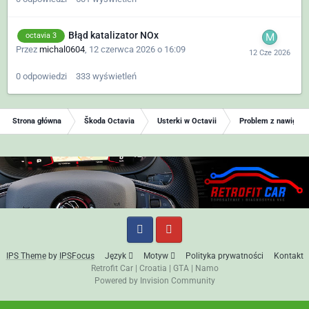
Błąd katalizator NOx
octavia 3
Przez
michal0604
,
12 czerwca 2026 o 16:09
0
odpowiedzi
333
wyświetleń
Strona główna
Škoda Octavia
Usterki w Octavii
Problem z nawigacją.
IPS Theme
by
IPSFocus
Język
Motyw
Polityka prywatności
Kontakt
Retrofit Car
|
Croatia
|
GTA
|
Namo
Powered by Invision Community