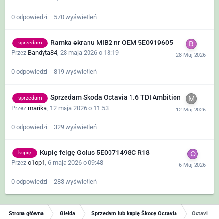
0
odpowiedzi
570
wyświetleń
Ramka ekranu MIB2 nr OEM 5E0919605
sprzedam
Przez
Bandyta84
,
28 maja 2026 o 18:19
0
odpowiedzi
819
wyświetleń
Sprzedam Skoda Octavia 1.6 TDI Ambition
sprzedam
Przez
marika
,
12 maja 2026 o 11:53
0
odpowiedzi
329
wyświetleń
Kupię felgę Golus 5E0071498C R18
kupię
Przez
o1op1
,
6 maja 2026 o 09:48
0
odpowiedzi
283
wyświetleń
Strona główna
Giełda
Sprzedam lub kupię Škodę Octavia
Octavia rs