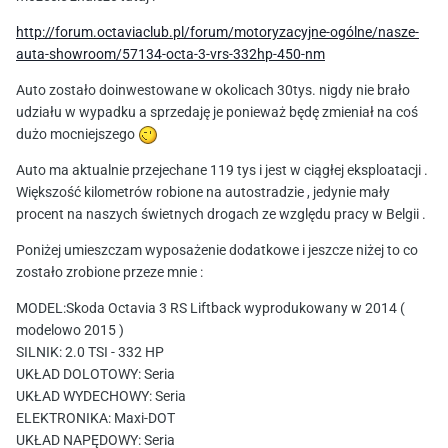
http://forum.octaviaclub.pl/forum/motoryzacyjne-ogólne/nasze-
auta-showroom/57134-octa-3-vrs-332hp-450-nm
Auto zostało doinwestowane w okolicach 30tys. nigdy nie brało
udziału w wypadku a sprzedaję je ponieważ będę zmieniał na coś
dużo mocniejszego
Auto ma aktualnie przejechane 119 tys i jest w ciągłej eksploatacji .
Większość kilometrów robione na autostradzie , jedynie mały
procent na naszych świetnych drogach ze względu pracy w Belgii .
Poniżej umieszczam wyposażenie dodatkowe i jeszcze niżej to co
zostało zrobione przeze mnie :
MODEL:Skoda Octavia 3 RS Liftback wyprodukowany w 2014 (
modelowo 2015 )
SILNIK: 2.0 TSI - 332 HP
UKŁAD DOLOTOWY: Seria
UKŁAD WYDECHOWY: Seria
ELEKTRONIKA: Maxi-DOT
UKŁAD NAPĘDOWY: Seria