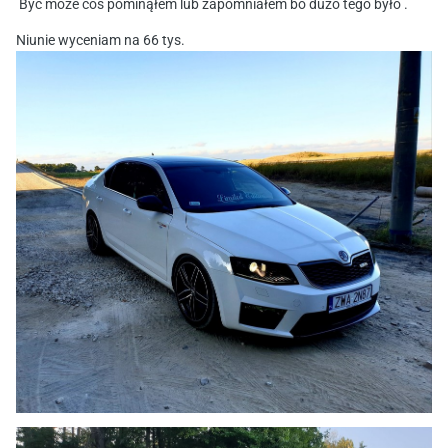
Być może coś pominąłem lub zapomniałem bo dużo tego było .
Niunie wyceniam na 66 tys.