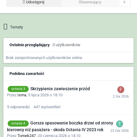
Udostępnij
Obserwujący
0
Tematy
Ostatnio przeglądający
0 użytkowników
Brak zarejestrowanych użytkowników online
Podobna zawartość
Skrzypienie zawieszenie przód
octavia 3
Przez
Isma
,
5 lipca 2026 o 18:10
9
odpowiedzi
647
wyświetleń
Gorsze spasowanie boczka drzwi od strony
octavia 4
kierowcy niż pasażera - skoda Octavia IV 2023 rok
Przez
Tomek247
,
23 czerwca 2026 o 14:10