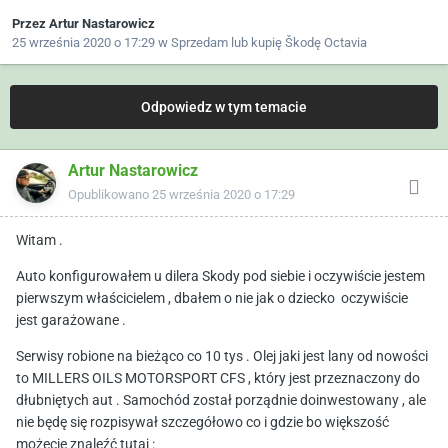
Przez
Artur Nastarowicz
25 września 2020 o 17:29
w
Sprzedam lub kupię Škodę Octavia
Odpowiedz w tym temacie
Artur Nastarowicz
Opublikowano
25 września 2020 o 17:29
Witam .
Auto konfigurowałem u dilera Skody pod siebie i oczywiście jestem
pierwszym właścicielem , dbałem o nie jak o dziecko oczywiście
jest garażowane .
Serwisy robione na bieżąco co 10 tys . Olej jaki jest lany od nowości
to MILLERS OILS MOTORSPORT CFS , który jest przeznaczony do
dłubniętych aut . Samochód został porządnie doinwestowany , ale
nie będę się rozpisywał szczegółowo co i gdzie bo większość
możecie znaleźć tutaj :