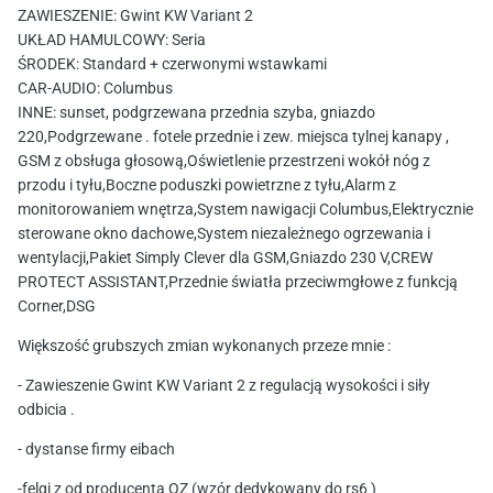
ZAWIESZENIE: Gwint KW Variant 2
UKŁAD HAMULCOWY: Seria
ŚRODEK: Standard + czerwonymi wstawkami
CAR-AUDIO: Columbus
INNE: sunset, podgrzewana przednia szyba, gniazdo
220,Podgrzewane . fotele przednie i zew. miejsca tylnej kanapy ,
GSM z obsługa głosową,Oświetlenie przestrzeni wokół nóg z
przodu i tyłu,Boczne poduszki powietrzne z tyłu,Alarm z
monitorowaniem wnętrza,System nawigacji Columbus,Elektrycznie
sterowane okno dachowe,System niezależnego ogrzewania i
wentylacji,Pakiet Simply Clever dla GSM,Gniazdo 230 V,CREW
PROTECT ASSISTANT,Przednie światła przeciwmgłowe z funkcją
Corner,DSG
Większość grubszych zmian wykonanych przeze mnie :
- Zawieszenie Gwint KW Variant 2 z regulacją wysokości i siły
odbicia .
- dystanse firmy eibach
-felgi z od producenta OZ (wzór dedykowany do rs6 )