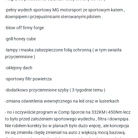
-pełny wydech sportowy MG motorsport ze sportowym katem ,
downpipem i przepustnicami sterowanymi pilotem .
-blow off firmy forge
-grill honey cube
-lampy i maska zabezpieczone folią ochronną ( w tym swiatła
przyciemnione )
-oklejony dach
-sportowy filtr powietrza
-dodatkowo przyciemnione szyby ( 3 tygodnie temu )
-zmiana oświetlenia wewnętrznego na led oraz w lusterkach
- no i oczywiście program w Comp Sporcie na 332KM i 450Nm lecz
to było przed założeniem sportowego wydechu , filtra i downpipa .
Nie robiłem korekty bo w planach było dużo więcej , ale koncepcja
mi się zmieniła i będę zmieniał na auto z większą mocą bazową.