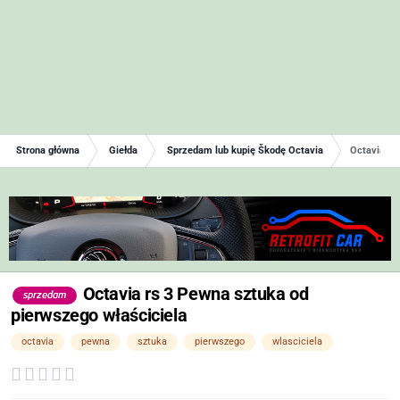
Strona główna
Giełda
Sprzedam lub kupię Škodę Octavia
Octavia rs
Octavia rs 3 Pewna sztuka od
sprzedam
pierwszego właściciela
octavia
pewna
sztuka
pierwszego
wlasciciela