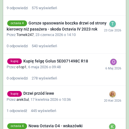
9
odpowiedzi
575
wyświetleń
Gorsze spasowanie boczka drzwi od strony
octavia 4
kierowcy niż pasażera - skoda Octavia IV 2023 rok
Przez
Tomek247
,
23 czerwca 2026 o 14:10
0
odpowiedzi
540
wyświetleń
Kupię felgę Golus 5E0071498C R18
kupię
Przez
o1op1
,
6 maja 2026 o 09:48
0
odpowiedzi
278
wyświetleń
Drzwi przód lewe
kupię
Przez
arekSul
,
17 kwietnia 2026 o 10:36
1
odpowiedź
445
wyświetleń
Nowa Octavia O4 - wskazówki
octavia 4