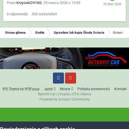
Przez
KrzysiekD91NS
,
29 marca 2026 o 15:03
0
odpowiedzi
563
wyświetleń
Strona główna
Giełda
Sprzedam lub kupię Škodę Octavia
Octavia RS
IPS Theme
by
IPSFocus
Język
Motyw
Polityka prywatności
Kontakt
Retrofit Car
|
Croatia
|
GTA
|
Namo
Powered by Invision Community