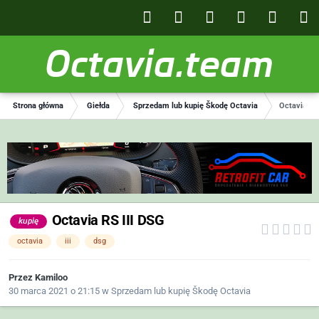
Octavia.team
Strona główna
Giełda
Sprzedam lub kupię Škodę Octavia
Octavia RS
Octavia RS III DSG
kupię
octavia
iii
dsg
Przez
Kamiloo
30 marca 2021 o 21:15
w
Sprzedam lub kupię Škodę Octavia