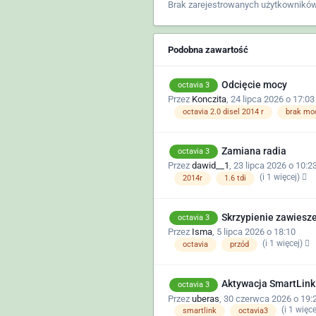
Brak zarejestrowanych użytkowników
Podobna zawartość
Odcięcie mocy
octavia 3
Przez
Konczita
,
24 lipca 2026 o 17:03
octavia 2.0 disel 2014 r
brak mo
Zamiana radia
octavia 3
Przez
dawid__1
,
23 lipca 2026 o 10:2
(i 1 więcej)
2014r
1.6 tdi
Skrzypienie zawiesz
octavia 3
Przez
Isma
,
5 lipca 2026 o 18:10
(i 1 więcej)
octavia
przód
Aktywacja SmartLink
octavia 3
Przez
uberas
,
30 czerwca 2026 o 19:
(i 1 więc
smartlink
octavia3