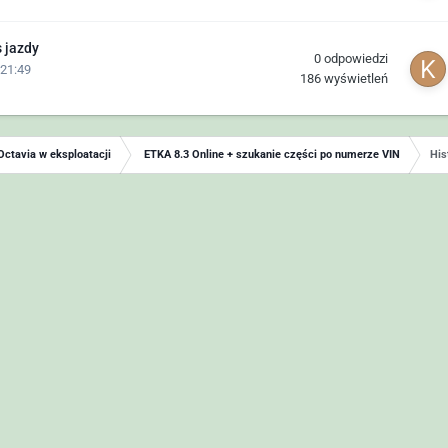
 jazdy
0
odpowiedzi
 21:49
186
wyświetleń
Octavia w eksploatacji
ETKA 8.3 Online + szukanie części po numerze VIN
His