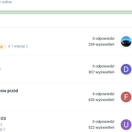
 online
0
odpowiedzi
239
wyświetleń
(i 1 więcej)
cy
0
odpowiedzi
3
307
wyświetleń
enie przód
9
odpowiedzi
630
wyświetleń
 O3
0
odpowiedzi
21
522
wyświetleń
ej)