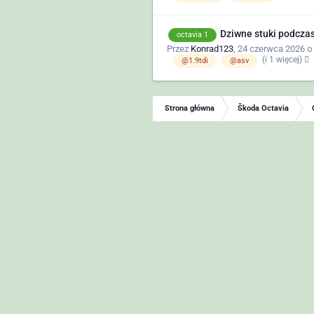
Dziwne stuki podczas
octavia 1
Przez
Konrad123
,
24 czerwca 2026 o
(i 1 więcej)
@1.9tdi
@asv
Strona główna
Škoda Octavia