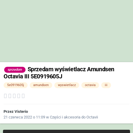
Sprzedam wyświetlacz Amundsen
sprzedam
Octavia III 5E0919605J
5e0919605j
amundsen
wyswietlacz
octavia
iii
Przez
Visterio
21 czerwca 2022 o 11:09
w
Części i akcesoria do Octavii