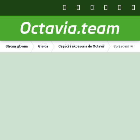
Octavia.team
Strona główna
Giełda
Części i akcesoria do Octavii
Sprzedam wyświe