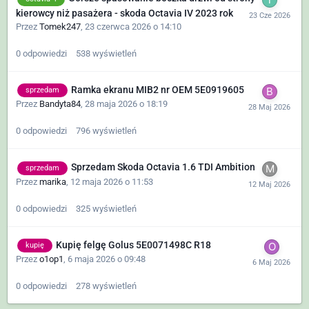
kierowcy niż pasażera - skoda Octavia IV 2023 rok
Przez
Tomek247
,
23 czerwca 2026 o 14:10
0
odpowiedzi
538
wyświetleń
Ramka ekranu MIB2 nr OEM 5E0919605
sprzedam
Przez
Bandyta84
,
28 maja 2026 o 18:19
0
odpowiedzi
796
wyświetleń
Sprzedam Skoda Octavia 1.6 TDI Ambition
sprzedam
Przez
marika
,
12 maja 2026 o 11:53
0
odpowiedzi
325
wyświetleń
Kupię felgę Golus 5E0071498C R18
kupię
Przez
o1op1
,
6 maja 2026 o 09:48
0
odpowiedzi
278
wyświetleń