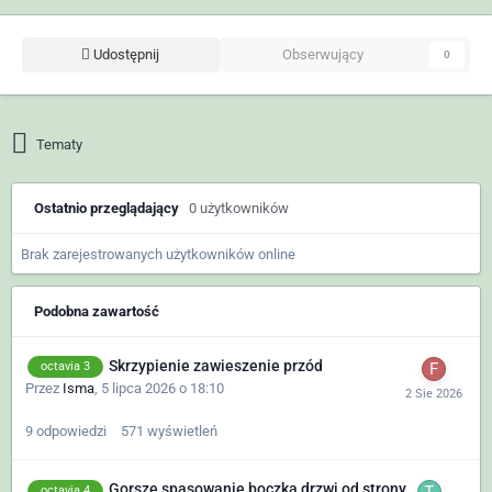
Udostępnij
Obserwujący
0
Tematy
Ostatnio przeglądający
0 użytkowników
Brak zarejestrowanych użytkowników online
Podobna zawartość
Skrzypienie zawieszenie przód
octavia 3
Przez
Isma
,
5 lipca 2026 o 18:10
9
odpowiedzi
571
wyświetleń
Gorsze spasowanie boczka drzwi od strony
octavia 4