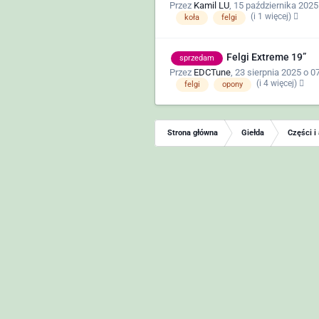
Przez
Kamil LU
,
15 października 2025
(i 1 więcej)
koła
felgi
Felgi Extreme 19”
sprzedam
Przez
EDCTune
,
23 sierpnia 2025 o 0
(i 4 więcej)
felgi
opony
Strona główna
Giełda
Części i