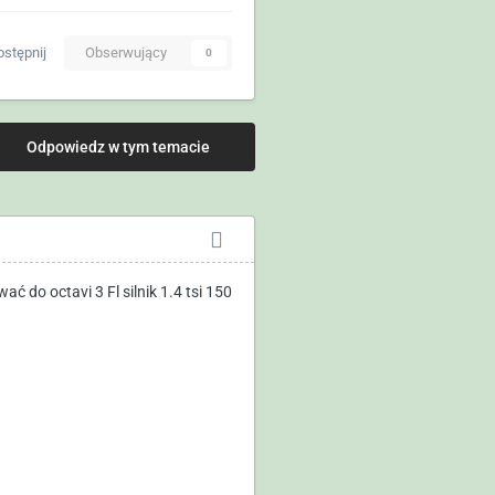
stępnij
Obserwujący
0
Odpowiedz w tym temacie
ć do octavi 3 Fl silnik 1.4 tsi 150