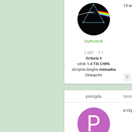
19 w
Użytkownik
657
1
Octavia 3
silnik
1.4 TSI CHPA
skrzynia biegów
manualna
Oświęcim
piotrgda
Opub
a cz