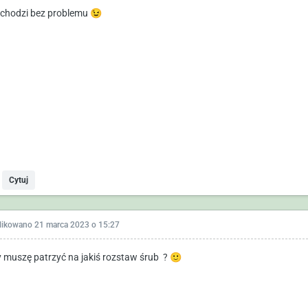
chodzi bez problemu
😉
Cytuj
likowano
21 marca 2023 o 15:27
y muszę patrzyć na jakiś rozstaw śrub ?
🙂