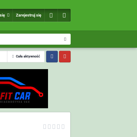
 się
Zarejestruj się
Cała aktywność