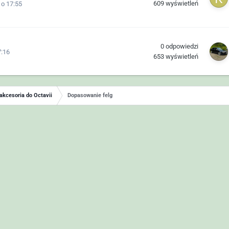
609
wyświetleń
 o 17:55
0
odpowiedzi
7:16
653
wyświetleń
 akcesoria do Octavii
Dopasowanie felg