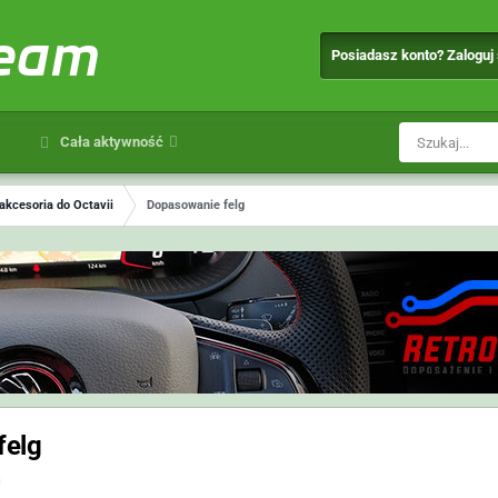
team
Posiadasz konto? Zaloguj
Cała aktywność
 akcesoria do Octavii
Dopasowanie felg
felg