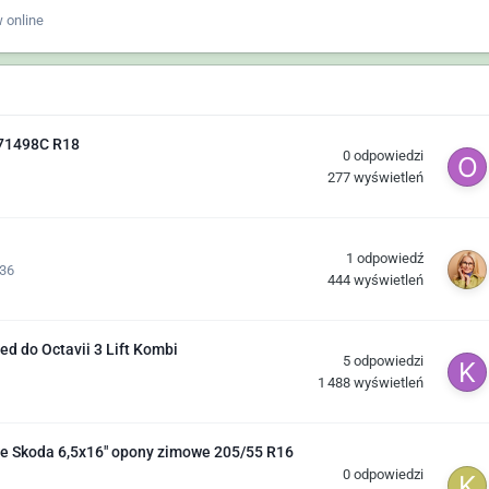
 online
071498C R18
0
odpowiedzi
277
wyświetleń
1
odpowiedź
:36
444
wyświetleń
ed do Octavii 3 Lift Kombi
5
odpowiedzi
1 488
wyświetleń
we Skoda 6,5x16" opony zimowe 205/55 R16
0
odpowiedzi