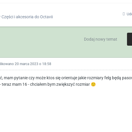
Udo
w
Części i akcesoria do Octavii
Dodaj nowy temat
likowano
20 marca 2023 o 18:58
ć, mam pytanie czy może ktos się orientuje jakie rozmiary felg będą pasowa
 - teraz mam 16 - chciałem bym zwiększyć rozmiar
🙂