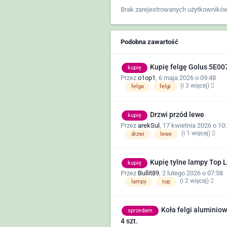
Brak zarejestrowanych użytkowników
Podobna zawartość
Kupię felgę Golus 5E0
kupię
Przez
o1op1
,
6 maja 2026 o 09:48
(i 3 więcej)
felga
felgi
Drzwi przód lewe
kupię
Przez
arekSul
,
17 kwietnia 2026 o 10
(i 1 więcej)
drzwi
lewe
Kupię tylne lampy Top L
kupię
Przez
Bullit89
,
2 lutego 2026 o 07:58
(i 2 więcej)
lampy
top
Koła felgi aluminio
sprzedam
4 szt.