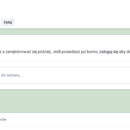
Cytuj
a zarejestrować się później. Jeśli posiadasz już konto,
zaloguj się
aby d
do tematu...
ików