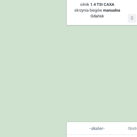
silnik
1.4 TSI CAXA
skrzynia biegów
manualna
Gdańsk
-skaler-
Opub