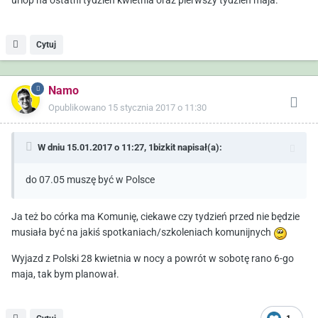
urlop na ostatni tydzień kwietnia oraz pierwszy tydzień maja.
Cytuj
Namo
Opublikowano
15 stycznia 2017 o 11:30
W dniu 15.01.2017 o 11:27,
1bizkit
napisał(a):
do 07.05 muszę być w Polsce
Ja też bo córka ma Komunię, ciekawe czy tydzień przed nie będzie
musiała być na jakiś spotkaniach/szkoleniach komunijnych
Wyjazd z Polski 28 kwietnia w nocy a powrót w sobotę rano 6-go
maja, tak bym planował.