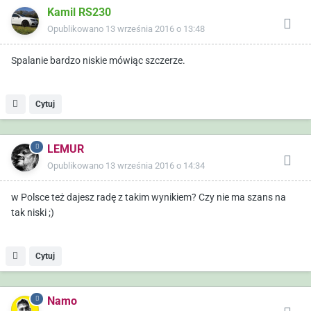
Kamil RS230
Opublikowano
13 września 2016 o 13:48
Spalanie bardzo niskie mówiąc szczerze.
Cytuj
LEMUR
Opublikowano
13 września 2016 o 14:34
w Polsce też dajesz radę z takim wynikiem? Czy nie ma szans na
tak niski ;)
Cytuj
Namo