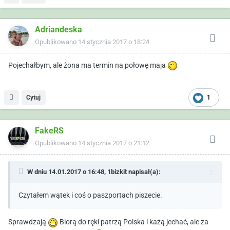
Adriandeska
Opublikowano
14 stycznia 2017 o 18:24
Pojechałbym, ale żona ma termin na połowę maja
Cytuj
1
FakeRS
Opublikowano
14 stycznia 2017 o 21:12
W dniu 14.01.2017 o 16:48,
1bizkit
napisał(a):
Czytałem wątek i coś o paszportach piszecie.
Sprawdzają
Biorą do ręki patrzą Polska i każą jechać, ale za