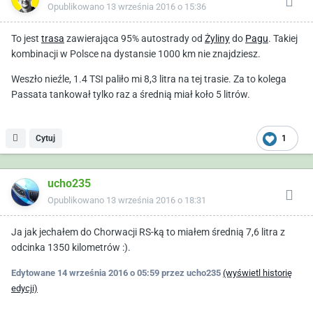
Opublikowano
13 września 2016 o 15:36
To jest
trasa
zawierająca 95% autostrady od
Żyliny
do
Pagu
. Takiej
kombinacji w Polsce na dystansie 1000 km nie znajdziesz.
Weszło nieźle, 1.4 TSI paliło mi 8,3 litra na tej trasie. Za to kolega
Passata tankował tylko raz a średnią miał koło 5 litrów.
Cytuj
1
ucho235
Opublikowano
13 września 2016 o 18:31
Ja jak jechałem do Chorwacji RS-ką to miałem średnią 7,6 litra z
odcinka 1350 kilometrów :).
Edytowane
14 września 2016 o 05:59
przez ucho235
(wyświetl historię
edycji)