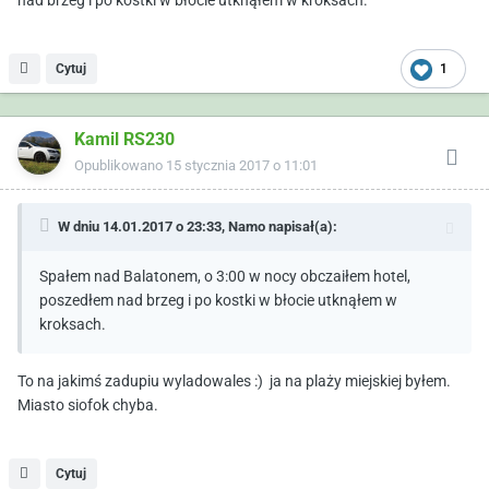
nad brzeg i po kostki w błocie utknąłem w kroksach.
Cytuj
1
Kamil RS230
Opublikowano
15 stycznia 2017 o 11:01
W dniu 14.01.2017 o 23:33,
Namo
napisał(a):
Spałem nad Balatonem, o 3:00 w nocy obczaiłem hotel,
poszedłem nad brzeg i po kostki w błocie utknąłem w
kroksach.
To na jakimś zadupiu wyladowales :) ja na plaży miejskiej byłem.
Miasto siofok chyba.
Cytuj