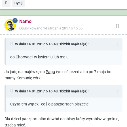
Cytuj
Namo
Opublikowano
14 stycznia 2017 o 16:55
W dniu 14.01.2017 o 16:48,
1bizkit
napisał(a):
do Chorwacji w kwietniu lub maju.
Ja jadę na majówkę do
Pagu
tydzień przed albo po 7 maja bo
mamy Komunię córki.
W dniu 14.01.2017 o 16:48,
1bizkit
napisał(a):
Czytałem wątek i coś o paszportach piszecie.
Dla dzieci paszport albo dowód osobisty który wyrobisz w gminie,
trzeba mieć.