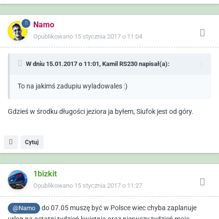
Namo
Opublikowano
15 stycznia 2017 o 11:04
W dniu 15.01.2017 o 11:01,
Kamil RS230
napisał(a):
To na jakimś zadupiu wyladowales :)
Gdzieś w środku długości jeziora ja byłem, Siufok jest od góry.
Cytuj
1bizkit
Opublikowano
15 stycznia 2017 o 11:27
do 07.05 muszę być w Polsce wiec chyba zaplanuje
@Namo