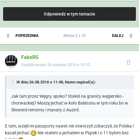
Odpowiedz w tym temacie
POPRZEDNIA
Strona 2 z 10
DALEJ
FakeRS
Opublikowano
26 sierpnia 2016 o 15:10
W dniu 26.08.2016 o 11:48,
Namo
napisał(a):
Jak tam przez Węgry, spoko? Stałeś na granicy węgiersko -
chorwackiej? Muszę jechać w koło Balatonu w tym roku bo w
Słowenii remonty i manaty z Austrii.
E tam, wzięli mi paszporty nawet nie otworzyli zobaczyli, że Polska i
kazali jechać
Nie stałem a jechałem w Piątek i o 11 byłem bez