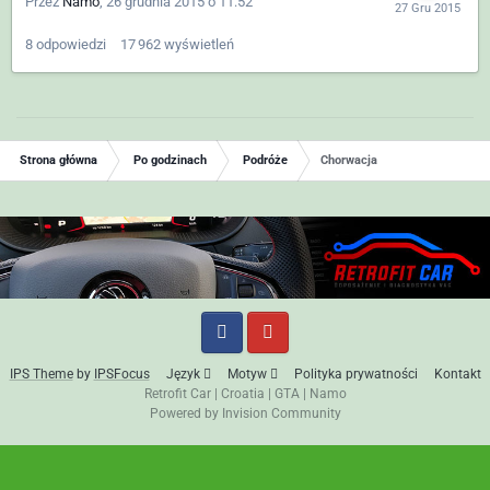
Przez
Namo
,
26 grudnia 2015 o 11:52
8
odpowiedzi
17 962
wyświetleń
Strona główna
Po godzinach
Podróże
Chorwacja
IPS Theme
by
IPSFocus
Język
Motyw
Polityka prywatności
Kontakt
Retrofit Car
|
Croatia
|
GTA
|
Namo
Powered by Invision Community