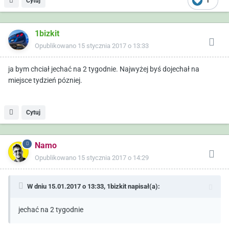
Cytuj
1
1bizkit
Opublikowano
15 stycznia 2017 o 13:33
ja bym chciał jechać na 2 tygodnie. Najwyżej byś dojechał na
miejsce tydzień pózniej.
Cytuj
Namo
Opublikowano
15 stycznia 2017 o 14:29
W dniu 15.01.2017 o 13:33,
1bizkit
napisał(a):
jechać na 2 tygodnie