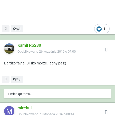
Cytuj
1
Kamil RS230
Opublikowano
26 września 2016 o 07:00
Bardzo fajna. Blisko morze. ładny pas:)
Cytuj
1 miesiąc temu...
mirekul
Opublikowano
7 listopada 2016 o 08:44