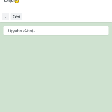
kolejki
Cytuj
3 tygodnie później...