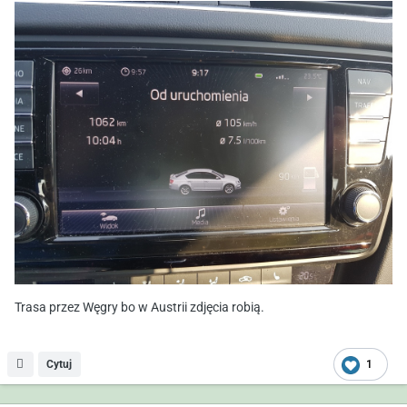
Trasa przez Węgry bo w Austrii zdjęcia robią.
Cytuj
1