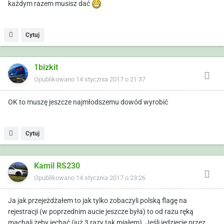
każdym razem musisz dać
Cytuj
1bizkit
Opublikowano
14 stycznia 2017 o 21:37
OK to muszę jeszcze najmłodszemu dowód wyrobić
Cytuj
Kamil RS230
Opublikowano
14 stycznia 2017 o 23:26
Ja jak przejeżdżałem to jak tylko zobaczyli polską flagę na
rejestracji (w poprzednim aucie jeszcze była) to od razu ręką
machali żeby jechać (już 3 razy tak miałem). Jeśli jedziecie przez