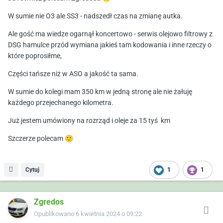
W sumie nie O3 ale SS3 - nadszedł czas na zmianę autka.
Ale gość ma wiedze ogarnął koncertowo - serwis olejowo filtrowy z
DSG hamulce przód wymiana jakieś tam kodowania i inne rzeczy o
które poprosiłme,
Części tańsze niż w ASO a jakość ta sama.
W sumie do kolegi mam 350 km w jedną stronę ale nie żałuję
każdego przejechanego kilometra.
Już
jestem umówiony na rozrząd i oleje za 15 tyś km
Szczerze polecam
🙂
Cytuj
1
1
Zgredos
Opublikowano
6 kwietnia 2024 o 09:22