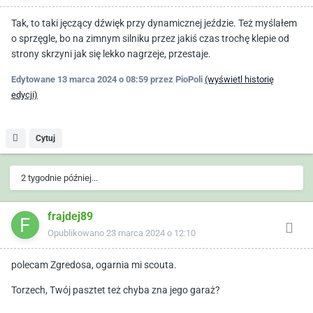
Tak, to taki jęczący dźwięk przy dynamicznej jeździe. Też myślałem
o sprzęgle, bo na zimnym silniku przez jakiś czas trochę klepie od
strony skrzyni jak się lekko nagrzeje, przestaje.
Edytowane
13 marca 2024 o 08:59
przez PioPoli
(wyświetl historię
edycji)
Cytuj
2 tygodnie później...
frajdej89
Opublikowano
23 marca 2024 o 12:10
polecam Zgredosa, ogarnia mi scouta.
Torzech, Twój pasztet też chyba zna jego garaż?