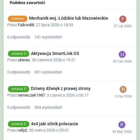
Podobna zawartość
Mechanik woj. Łódzkie lub Mazowieckie
szukam
Przez
Falkon88
,
27 lipca 2026 o 18:33
0
odpowiedzi
141
wyświetleń
Aktywacja SmartLink O3
octavia 3
Przez
uberas
,
30 czerwca 2026 o 19:21
0
odpowiedzi
501
wyświetleń
Dziwny dźwięk z prawej strony
octavia 3
Przez
nemeczek1987
,
3 czerwca 2026 o 06:17
0
odpowiedzi
304
wyświetleń
4x4 jaki silnik polecacie
octavia 3
Przez
rally2
,
30 marca 2026 o 20:01