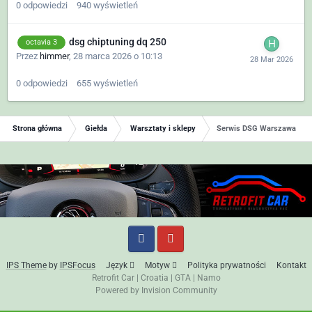
0
odpowiedzi
940
wyświetleń
dsg chiptuning dq 250
octavia 3
Przez
himmer
,
28 marca 2026 o 10:13
0
odpowiedzi
655
wyświetleń
Strona główna
Giełda
Warsztaty i sklepy
Serwis DSG Warszawa i ok
IPS Theme
by
IPSFocus
Język
Motyw
Polityka prywatności
Kontakt
Retrofit Car
|
Croatia
|
GTA
|
Namo
Powered by Invision Community