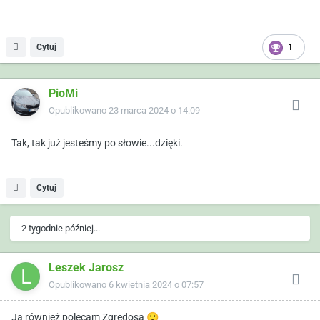
Cytuj
1
PioMi
Opublikowano
23 marca 2024 o 14:09
Tak, tak już jesteśmy po słowie...dzięki.
Cytuj
2 tygodnie później...
Leszek Jarosz
Opublikowano
6 kwietnia 2024 o 07:57
Ja również polecam Zgredosa
🙂