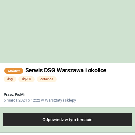
Serwis DSG Warszawa i okolice
szukam
dsg
dq200
octavia3
Przez
PioMi
5 marca 2024 o 12:22
w
Warsztaty i sklepy
Odpowiedz w tym temacie