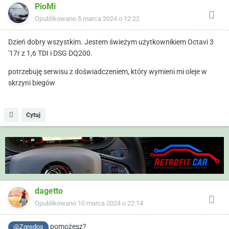
PioMi
Opublikowano
5 marca 2024 o 12:22
Dzień dobry wszystkim. Jestem świeżym użytkownikiem Octavi 3
'17r z 1,6 TDI i DSG DQ200.
potrzebuję serwisu z doświadczeniem, który wymieni mi oleje w
skrzyni biegów
Cytuj
dagetto
Opublikowano
10 marca 2024 o 22:14
pomożesz?
@Zgredos