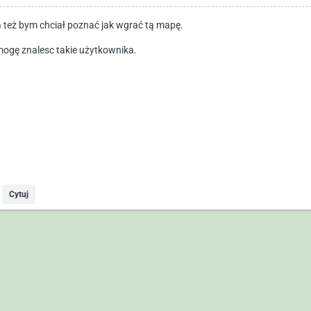
a też bym chciał poznać jak wgrać tą mapę.
mogę znalesc takie użytkownika.
Cytuj