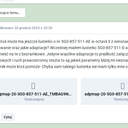
siące temu...
likowano
30 grudnia 2024 o 20:30
ktoś może ma jeszcze lusterko o nr 3G0-857-511-AE w octavii 3 z xenonami 
wanie oraz jakie adaptacje? Wcześniej miałem lusterko 5G0-857-511-D a
nieść na te z bezramkowe. Jedyne wspólne adaptacje to prędkość załącze
owych i ruch prawostronny reszta to są jakieś parametry bliżej mi niez
erek może ktoś pomoże. Chyba sam takiego lusterka nie mam tylko inne 
adpmap-20-3G0-857-511-AE_TMBAG9NE2E0219543-20241229-1527.CSV
Niedostępne
Niedost
Cytuj