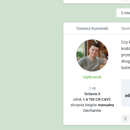
2 mie
Tomasz Kurowski
Opub
Czy 
kodo
prze
drog
lust
Użytkownik
48
Octavia 3
silnik
1.6 TDI CR CAYC
skrzynia biegów
manualna
Ciechanów