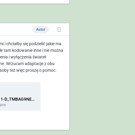
Autor
i chciałby się podzielić jakie ma
le tam kodowanie inne i nie można
nia i wyłączenia świateł
nane. Wrzucam adaptacje z obu
osoby też więc proszę o pomoc.
adpmap-20-5G0-857-511-D_TMBAG9NE2E0219543-20241229-1534.CSV
ępne