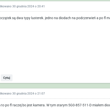
likowano
30 grudnia 2024 o 20:41
oczątek są dwa typy lusterek. jedno na diodach na podczerwień a po fl 
Cytuj
likowano
30 grudnia 2024 o 21:07
to po fl raczej bo jest kamera. W tym starym 5G0-857-511-D miałem dio