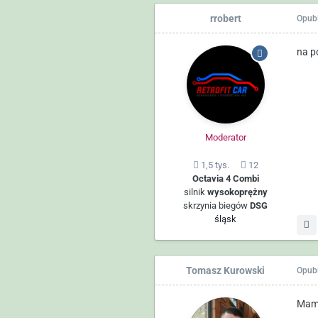
rrobert
Opub
na p
Moderator
1,5 tys.
12
Octavia 4 Combi
silnik
wysokoprężny
skrzynia biegów
DSG
śląsk
Tomasz Kurowski
Opub
Mam 