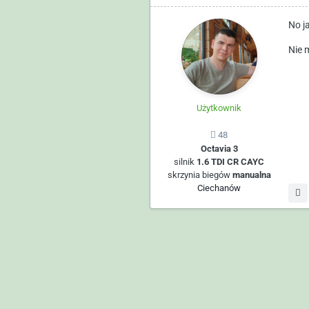
No j
Nie 
Użytkownik
48
Octavia 3
silnik
1.6 TDI CR CAYC
skrzynia biegów
manualna
Ciechanów