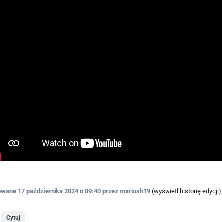
owane
17 października 2024 o 09:40
przez mariush19
(wyświetl historię edycji)
Cytuj