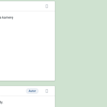
ma kamerę
Autor
dy.