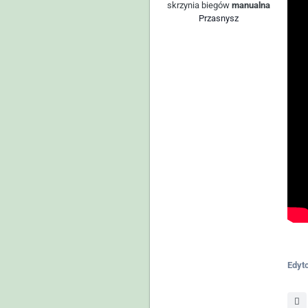
skrzynia biegów
manualna
Przasnysz
Edyt