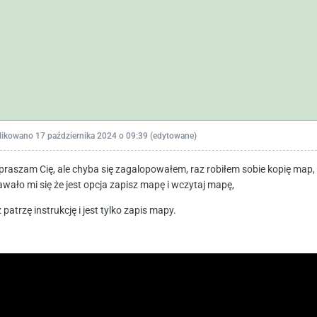
likowano
17 października 2024 o 09:39
(edytowane)
praszam Cię, ale chyba się zagalopowałem, raz robiłem sobie kopię map, ż
wało mi się że jest opcja zapisz mapę i wczytaj mapę,
 patrzę instrukcję i jest tylko zapis mapy.