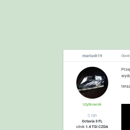
mariush19
Opub
Prze
wyda
teraz
Użytkownik
131
Octavia 3 FL
silnik
1.4 TSI CZDA