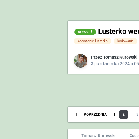
Lusterko we
octavia 3
kodowanie lusterka
kodowanie
Przez
Tomasz Kurowski
3 października 2024 o 05
POPRZEDNIA
1
2
S
Tomasz Kurowski
Opub