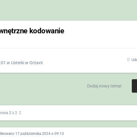
wnętrzne kodowanie
Udo
:01
w
Usterki w Octavii
Dodaj nowy temat
trona 2 z 2
likowano
17 października 2024 o 09:13