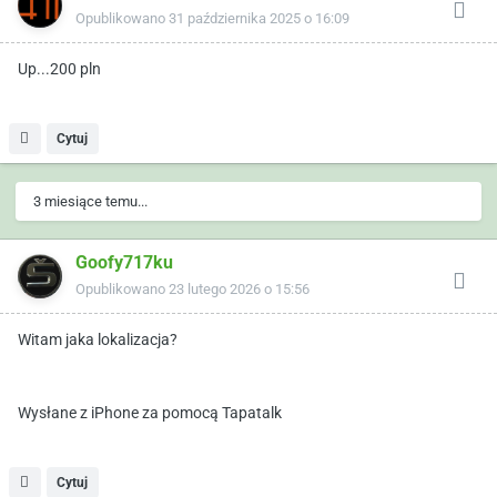
Opublikowano
31 października 2025 o 16:09
Up...200 pln
Cytuj
3 miesiące temu...
Goofy717ku
Opublikowano
23 lutego 2026 o 15:56
Witam jaka lokalizacja?
Wysłane z iPhone za pomocą Tapatalk
Cytuj