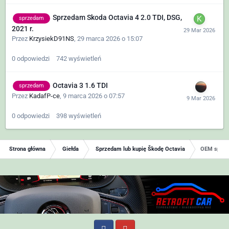
Sprzedam Skoda Octavia 4 2.0 TDI, DSG,
sprzedam
2021 r.
Przez
KrzysiekD91NS
,
29 marca 2026 o 15:07
0
odpowiedzi
742
wyświetleń
Octavia 3 1.6 TDI
sprzedam
Przez
KadafP-ce
,
9 marca 2026 o 07:57
0
odpowiedzi
398
wyświetleń
Strona główna
Giełda
Sprzedam lub kupię Škodę Octavia
OEM sport