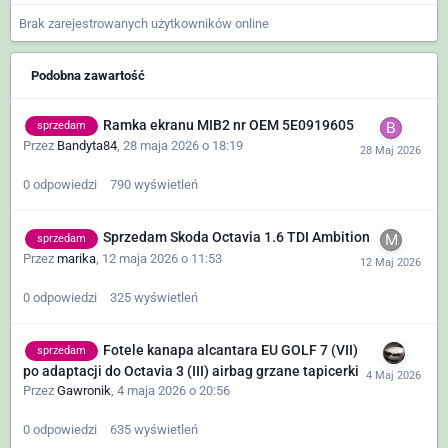
Brak zarejestrowanych użytkowników online
Podobna zawartość
Ramka ekranu MIB2 nr OEM 5E0919605
sprzedam
Przez
Bandyta84
,
28 maja 2026 o 18:19
0
odpowiedzi
790
wyświetleń
Sprzedam Skoda Octavia 1.6 TDI Ambition
sprzedam
Przez
marika
,
12 maja 2026 o 11:53
0
odpowiedzi
325
wyświetleń
Fotele kanapa alcantara EU GOLF 7 (VII)
sprzedam
po adaptacji do Octavia 3 (III) airbag grzane tapicerki
Przez
Gawronik
,
4 maja 2026 o 20:56
0
odpowiedzi
635
wyświetleń