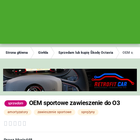
Strona główna
Giełda
Sprzedam lub kupię Škodę Octavia
OEM sport
OEM sportowe zawieszenie do O3
sprzedam
amortyzatory
zawieszenie sportowe
sprężyny
Przez
Mario448