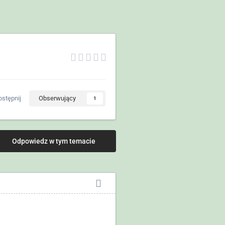
stępnij
Obserwujący
1
Odpowiedz w tym temacie