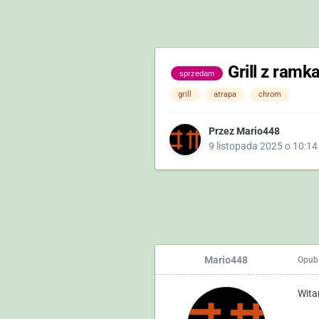
Grill z ramka
sprzedam
grill
atrapa
chrom
Przez
Mario448
9 listopada 2025 o 10:14
Mario448
Opub
Wita