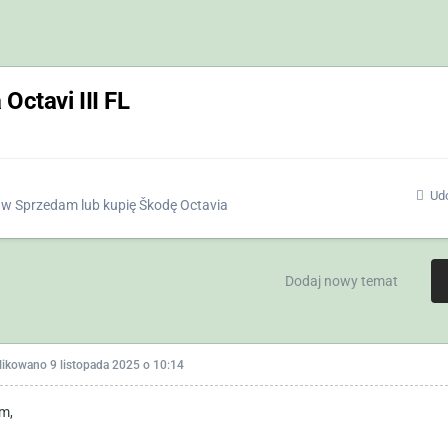
 Octavi III FL
Udo
w
Sprzedam lub kupię Škodę Octavia
Dodaj nowy temat
likowano
9 listopada 2025 o 10:14
m,