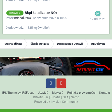
Błąd katalizator NOx
octavia 3
Przez
michal0604
,
12 czerwca 2026 o 16:09
0
odpowiedzi
335
wyświetleń
Strona główna
Škoda Octavia
Doposażanie Octavii
OBDeleven
IPS Theme
by
IPSFocus
Język
Motyw
Polityka prywatności
Kontakt
Retrofit Car
|
Croatia
|
GTA
|
Namo
Powered by Invision Community