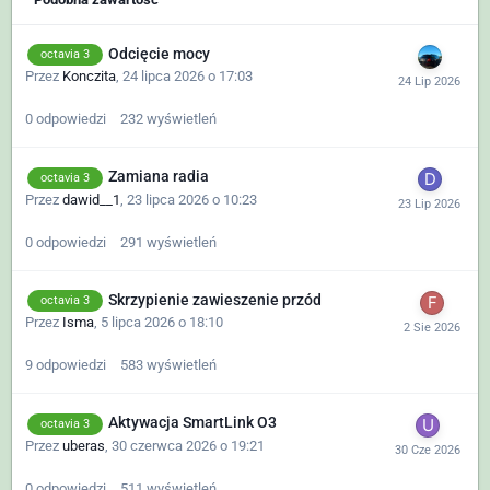
Odcięcie mocy
octavia 3
Przez
Konczita
,
24 lipca 2026 o 17:03
0
odpowiedzi
232
wyświetleń
Zamiana radia
octavia 3
Przez
dawid__1
,
23 lipca 2026 o 10:23
0
odpowiedzi
291
wyświetleń
Skrzypienie zawieszenie przód
octavia 3
Przez
Isma
,
5 lipca 2026 o 18:10
9
odpowiedzi
583
wyświetleń
Aktywacja SmartLink O3
octavia 3
Przez
uberas
,
30 czerwca 2026 o 19:21
0
odpowiedzi
511
wyświetleń