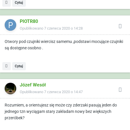
Cytuj
PIOTR80
Opublikowano
7 czerwca 2020 o 14:28
Otwory pod czujniki wiercisz samemu ,podstawi mocujące czujniki
są dostępne osobno .
Cytuj
Józef Wesół
Opublikowano
7 czerwca 2020 o 14:47
Rozumiem, a orientujesz się może czy zderzaki pasują jeden do
jednego tzn wyciągam stary zakładam nowy bez większych
przeróbek?