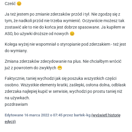
Cześć
😊
Ja też jestem po zmianie zderzaków przód i tył. Nie zgodzę się z
tym, że nadkoli przód nie trzeba wymienić. Oczywiście możesz tak
zostawić ale to nie do końca jest dobrze spasowane. Ja kupiłem w
ASO, bo używki droższe od nowych
😊
Kolega wyżej nie wspomniał o styropianie pod zderzakiem - też jest
do wymiany.
Zmiana zderzaków zdecydowanie na plus. Nie chciałbym wrócić
już z powrotem do zwykłych
😁
Faktycznie, taniej wychodzi jak się poszuka wszystkich części
osobno. Wszystkie elementy kratki, zaślepki, osłona dolna, odblask
zderzaka najlepiej kupić w serwisie, wychodzi po prostu taniej niż
na używkach.
pozdrawiam
Edytowane
16 marca 2022 o 07:45
przez bartek-kg
(wyświetl historię
edycji)