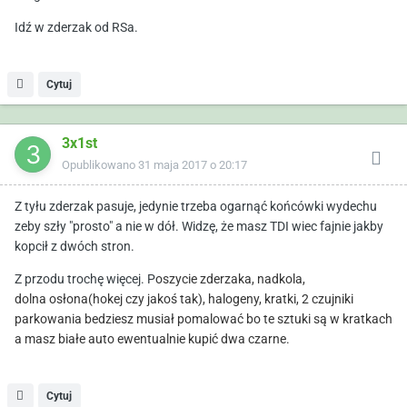
Idź w zderzak od RSa.
Cytuj
3x1st
Opublikowano
31 maja 2017 o 20:17
Z tyłu zderzak pasuje, jedynie trzeba ogarnąć końcówki wydechu
zeby szły "prosto" a nie w dół. Widzę, że masz TDI wiec fajnie jakby
kopcił z dwóch stron.
Z przodu trochę więcej. P
oszycie zderzaka, nadkola,
dolna osłona(hokej czy jakoś tak), halogeny, kratki, 2 czujniki
parkowania bedziesz musiał pomalować bo te sztuki są w kratkach
a masz białe auto ewentualnie kupić dwa czarne.
Cytuj