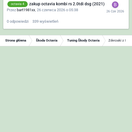
zakup octavia kombi rs 2.0tdi dsg (2021)
octavia 4
Przez
bart1981xx
,
26 czerwca 2026 o 05:38
0
odpowiedzi
339
wyświetleń
Strona główna
Škoda Octavia
Tuning Škody Octavia
Zderzaki z RS w