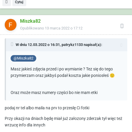
Cytuj
Miszka82
Opublikowano
13 marca 2022 o 17:12
W dniu 12.03.2022 o 16:31,
patrykz1133
napisał(a):
@Miszka82
Masz jakieś zdjęcia przed i po wymianie ? Tez się do tego
przymierzam oraz jakbyś podał koszta jakie poniosłeś
🙂
Oraz może masz numery części bo nie mam etki
podaj nr tel albo maila na prv to przeslę Ci fotki
Przy okazji na dniach będę miał już załozony zderzak tył więc też
wrzucę info dla innych