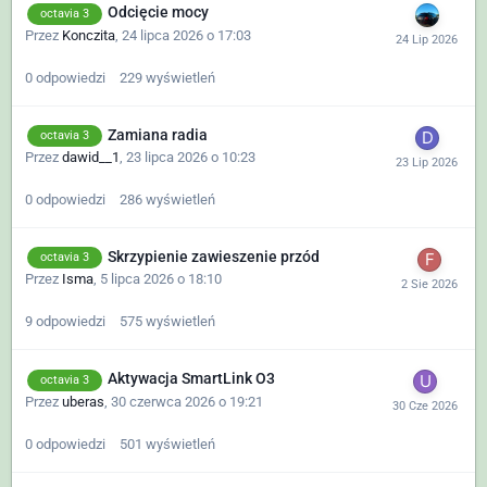
Odcięcie mocy
octavia 3
Przez
Konczita
,
24 lipca 2026 o 17:03
0
odpowiedzi
229
wyświetleń
Zamiana radia
octavia 3
Przez
dawid__1
,
23 lipca 2026 o 10:23
0
odpowiedzi
286
wyświetleń
Skrzypienie zawieszenie przód
octavia 3
Przez
Isma
,
5 lipca 2026 o 18:10
9
odpowiedzi
575
wyświetleń
Aktywacja SmartLink O3
octavia 3
Przez
uberas
,
30 czerwca 2026 o 19:21
0
odpowiedzi
501
wyświetleń