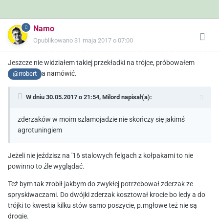
Namo
Opublikowano
31 maja 2017 o 07:00
Jeszcze nie widziałem takiej przekładki na trójce, próbowałem
a namówić.
@rrobert
W dniu 30.05.2017 o 21:54,
Milord
napisał(a):
zderzaków w moim szlamojadzie nie skończy się jakimś
agrotuningiem
Jeżeli nie jeździsz na '16 stalowych felgach z kołpakami to nie
powinno to źle wyglądać.
Też bym tak zrobił jakbym do zwykłej potrzebował zderzak ze
spryskiwaczami. Do dwójki zderzak kosztował krocie bo ledy a do
trójki to kwestia kilku stów samo poszycie, p.mgłowe też nie są
drogie.