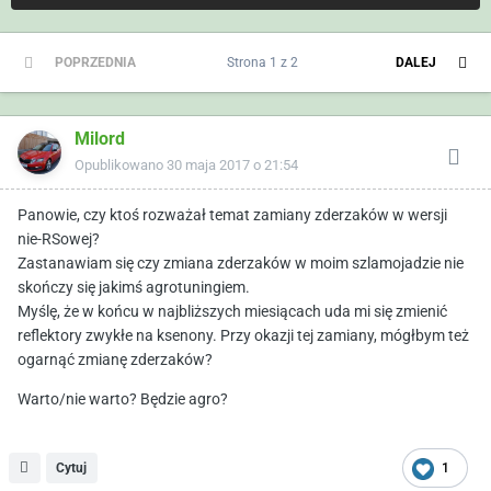
POPRZEDNIA
Strona 1 z 2
DALEJ
Milord
Opublikowano
30 maja 2017 o 21:54
Panowie, czy ktoś rozważał temat zamiany zderzaków w wersji
nie-RSowej?
Zastanawiam się czy zmiana zderzaków w moim szlamojadzie nie
skończy się jakimś agrotuningiem.
Myślę, że w końcu w najbliższych miesiącach uda mi się zmienić
reflektory zwykłe na ksenony. Przy okazji tej zamiany, mógłbym też
ogarnąć zmianę zderzaków?
Warto/nie warto? Będzie agro?
Cytuj
1