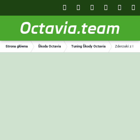
Octavia.team
Strona główna
Škoda Octavia
Tuning Škody Octavia
Zderzaki z RS w