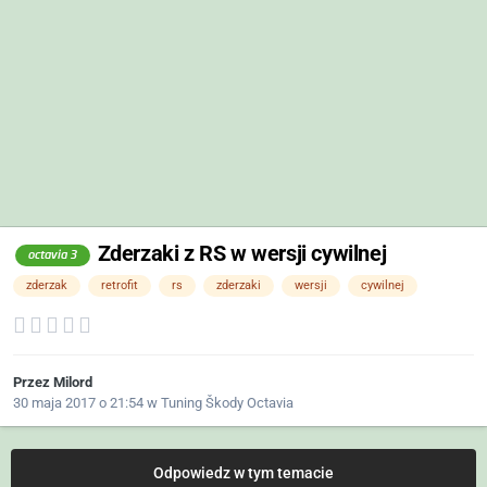
Zderzaki z RS w wersji cywilnej
octavia 3
zderzak
retrofit
rs
zderzaki
wersji
cywilnej
Przez
Milord
30 maja 2017 o 21:54
w
Tuning Škody Octavia
Odpowiedz w tym temacie