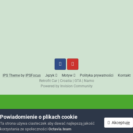
IPS Theme
by
IPSFocus
Język
Motyw
Polityka prywatności
Kontakt
Retrofit Car
|
Croatia
|
GTA
|
Namo
Powered by Invision Community
Powiadomienie o plikach cookie
Akceptuję
Ta strona używa ciasteczek aby dawać najlepszą jakość
korzystania ze społeczności
Octavia.team
Forum
Nieprzeczytane
Zaloguj się
Zarejestruj się
Więcej