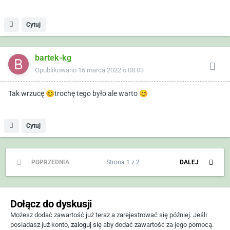
wrócić już z powrotem do zwykłych
😁
Faktycznie, taniej wychodzi jak się poszuka wszystkich części
Cytuj
osobno. Wszystkie elementy kratki, zaślepki, osłona dolna,
odblask zderzaka najlepiej kupić w serwisie, wychodzi po
bartek-kg
prostu taniej niż na używkach.
pozdrawiam
Opublikowano
16 marca 2022 o 08:03
Tak wrzucę
😊
trochę tego było ale warto
😊
Cytuj
POPRZEDNIA
Strona 1 z 2
DALEJ
Dołącz do dyskusji
Możesz dodać zawartość już teraz a zarejestrować się później. Jeśli
posiadasz już konto,
zaloguj się
aby dodać zawartość za jego pomocą.