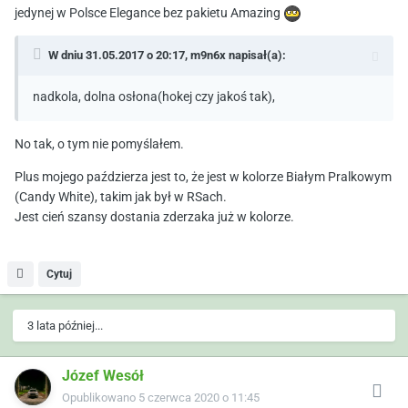
jedynej w Polsce Elegance bez pakietu Amazing
W dniu 31.05.2017 o 20:17,
m9n6x
napisał(a):
nadkola, dolna osłona(hokej czy jakoś tak),
No tak, o tym nie pomyślałem.
Plus mojego paździerza jest to, że jest w kolorze Białym Pralkowym
(Candy White), takim jak był w RSach.
Jest cień szansy dostania zderzaka już w kolorze.
Cytuj
3 lata później...
Józef Wesół
Opublikowano
5 czerwca 2020 o 11:45