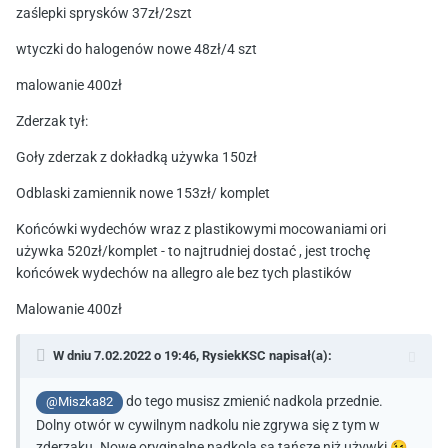
zaślepki sprysków 37zł/2szt
wtyczki do halogenów nowe 48zł/4 szt
malowanie 400zł
Zderzak tył:
Goły zderzak z dokładką używka 150zł
Odblaski zamiennik nowe 153zł/ komplet
Końcówki wydechów wraz z plastikowymi mocowaniami ori
używka 520zł/komplet - to najtrudniej dostać , jest trochę
końcówek wydechów na allegro ale bez tych plastików
Malowanie 400zł
W dniu 7.02.2022 o 19:46,
RysiekKSC
napisał(a):
do tego musisz zmienić nadkola przednie.
@Miszka82
Dolny otwór w cywilnym nadkolu nie zgrywa się z tym w
zderzaku. Nowe oryginalne nadkola są tańsze niż używki
😉