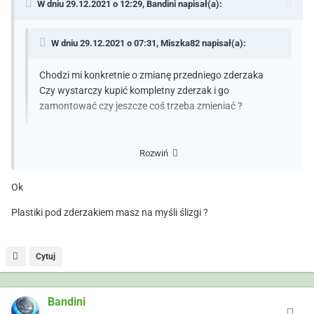
W dniu 29.12.2021 o 12:29,
Bandini
napisał(a):
W dniu 29.12.2021 o 07:31,
Miszka82
napisał(a):
Chodzi mi konkretnie o zmianę przedniego zderzaka
Czy wystarczy kupić kompletny zderzak i go
zamontować czy jeszcze coś trzeba zmieniać ?
Napewno musisz przerobić zasilanie halogenów. Inne są też
Rozwiń
plastyki pod zderzakiem, które też musisz kupić i wymienić.
Ok
Plastiki pod zderzakiem masz na myśli ślizgi ?
Cytuj
Bandini