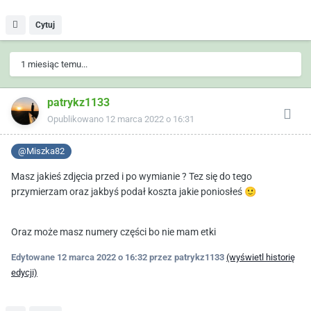
Cytuj
1 miesiąc temu...
patrykz1133
Opublikowano
12 marca 2022 o 16:31
@Miszka82
Masz jakieś zdjęcia przed i po wymianie ? Tez się do tego
przymierzam oraz jakbyś podał koszta jakie poniosłeś
🙂
Oraz może masz numery części bo nie mam etki
Edytowane
12 marca 2022 o 16:32
przez patrykz1133
(wyświetl historię
edycji)