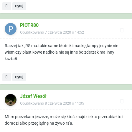
Cytuj
PIOTR80
Opublikowano
7 czerwca 2020 o 14:52
Raczej tak ,RS ma.takie same błotniki maskę ,lampy jedynie nie
wiem czy plastikowe nadkola nie są inne bo zderzak ma.inny
kształt.
Cytuj
Józef Wesół
Opublikowano
8 czerwca 2020 o 11:05
Mhm poczekam jeszcze, może się ktoś znajdzie kto przerabiał to i
doradzi albo przeglądnę na żywo rs'a.