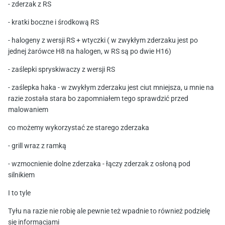
- zderzak z RS
- kratki boczne i środkową RS
- halogeny z wersji RS + wtyczki ( w zwykłym zderzaku jest po
jednej żarówce H8 na halogen, w RS są po dwie H16)
- zaślepki spryskiwaczy z wersji RS
- zaślepka haka - w zwykłym zderzaku jest ciut mniejsza, u mnie na
razie została stara bo zapomniałem tego sprawdzić przed
malowaniem
co możemy wykorzystać ze starego zderzaka
- grill wraz z ramką
- wzmocnienie dolne zderzaka - łączy zderzak z osłoną pod
silnikiem
I to tyle
Tyłu na razie nie robię ale pewnie też wpadnie to również podzielę
się informacjami