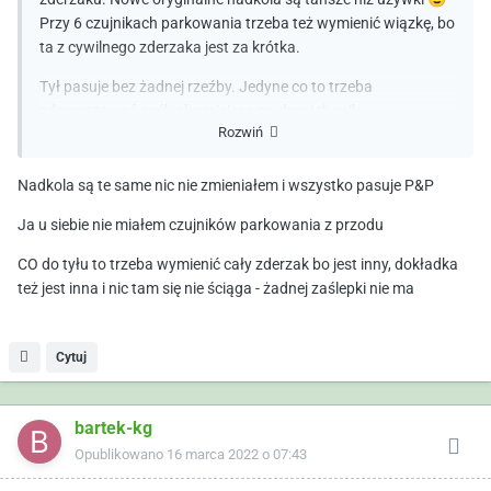
Przy 6 czujnikach parkowania trzeba też wymienić wiązkę, bo
ta z cywilnego zderzaka jest za krótka.
Tył pasuje bez żadnej rzeźby. Jedyne co to trzeba
zdemontować zaślepkę miejsca na drugi tłumik.
Rozwiń
Nadkola są te same nic nie zmieniałem i wszystko pasuje P&P
Ja u siebie nie miałem czujników parkowania z przodu
CO do tyłu to trzeba wymienić cały zderzak bo jest inny, dokładka
też jest inna i nic tam się nie ściąga - żadnej zaślepki nie ma
Cytuj
bartek-kg
Opublikowano
16 marca 2022 o 07:43