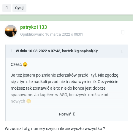
Cytuj
patrykz1133
Opublikowano
16 marca 2022 o 08:01
W dniu 16.03.2022 o 07:43,
bartek-kg
napisał(a):
Cześć
😊
Ja też jestem po zmianie zderzaków przód i tył. Nie zgodzę
się z tym, że nadkoli przód nie trzeba wymienić. Oczywiście
możesz tak zostawić ale to nie do końca jest dobrze
spasowane. Ja kupiłem w ASO, bo używki droższe od
nowych
😊
Kolega wyżej nie wspomniał o styropianie pod zderzakiem -
Rozwiń
też jest do wymiany.
Wrzucisz foty, numery części i ile cie wyszło wszystko ?
Zmiana zderzaków zdecydowanie na plus. Nie chciałbym