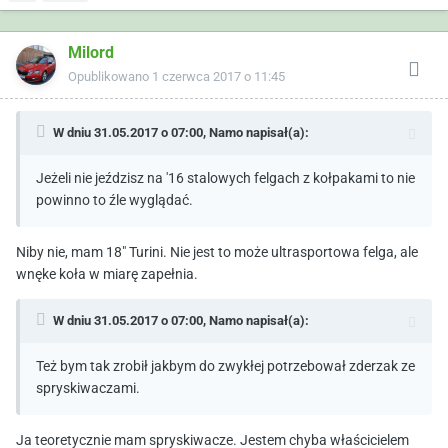
Milord
Opublikowano
1 czerwca 2017 o 11:45
W dniu 31.05.2017 o 07:00,
Namo
napisał(a):
Jeżeli nie jeździsz na '16 stalowych felgach z kołpakami to nie
powinno to źle wyglądać.
Niby nie, mam 18" Turini. Nie jest to może ultrasportowa felga, ale
wnęke koła w miarę zapełnia.
W dniu 31.05.2017 o 07:00,
Namo
napisał(a):
Też bym tak zrobił jakbym do zwykłej potrzebował zderzak ze
spryskiwaczami.
Ja teoretycznie mam spryskiwacze. Jestem chyba właścicielem