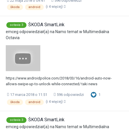
22 maja 2018 o 09:41
596 odpowiedzi
(i 4 więcej)
škoda
android
ŠKODA SmartLink
octavia 3
emceg
odpowiedział(a) na
Namo
temat w
Multimedialna
Octavia
https://www.androidpolice.com/2018/03/16/android-auto-now-
allows-swipe-up-to-unlock-while-connected/ taki news
1
17 marca 2018 o 11:51
596 odpowiedzi
(i 4 więcej)
škoda
android
ŠKODA SmartLink
octavia 3
emceg
odpowiedział(a) na
Namo
temat w
Multimedialna