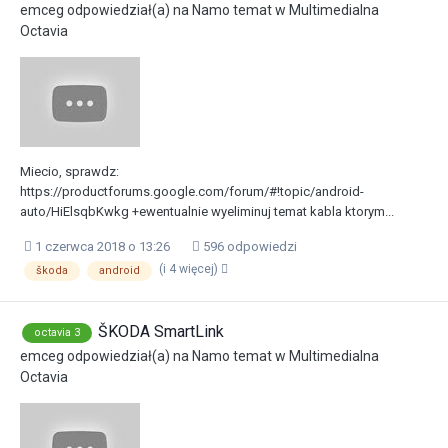
emceg
odpowiedział(a) na
Namo
temat w
Multimedialna
Octavia
Miecio, sprawdz:
https://productforums.google.com/forum/#!topic/android-
auto/HiElsqbKwkg +ewentualnie wyeliminuj temat kabla ktorym...
1 czerwca 2018 o 13:26
596 odpowiedzi
(i 4 więcej)
škoda
android
ŠKODA SmartLink
octavia 3
emceg
odpowiedział(a) na
Namo
temat w
Multimedialna
Octavia