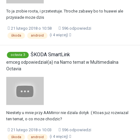
To ja zrobie roota, i przetestuje. Ttroche zabawy bo to huawei ale
przysiade moze dzis
21 lutego 2018 o 10:58
596 odpowiedzi
(i 4 więcej)
škoda
android
ŠKODA SmartLink
octavia 3
emceg
odpowiedział(a) na
Namo
temat w
Multimedialna
Octavia
Niestety u mnie przy AAMirror nie dziala dotyk :( Ktoas juz rozwiazal
ten temat, o co moze chodzic?
21 lutego 2018 o 10:03
596 odpowiedzi
(i 4 więcej)
škoda
android