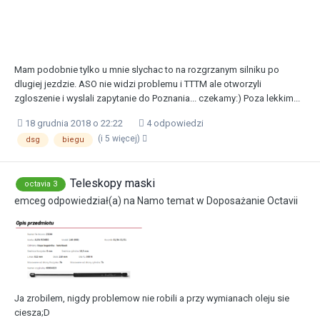
Mam podobnie tylko u mnie slychac to na rozgrzanym silniku po
dlugiej jezdzie. ASO nie widzi problemu i TTTM ale otworzyli
zgloszenie i wyslali zapytanie do Poznania... czekamy:) Poza lekkim...
18 grudnia 2018 o 22:22
4 odpowiedzi
(i 5 więcej)
dsg
biegu
Teleskopy maski
octavia 3
emceg
odpowiedział(a) na
Namo
temat w
Doposażanie Octavii
Ja zrobilem, nigdy problemow nie robili a przy wymianach oleju sie
ciesza;D