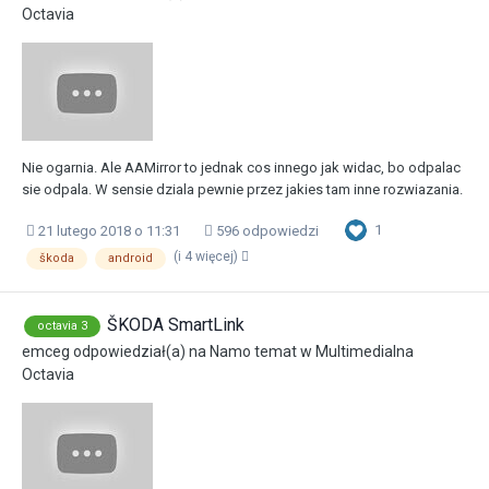
Octavia
Nie ogarnia. Ale AAMirror to jednak cos innego jak widac, bo odpalac
sie odpala. W sensie dziala pewnie przez jakies tam inne rozwiazania.
1
21 lutego 2018 o 11:31
596 odpowiedzi
(i 4 więcej)
škoda
android
ŠKODA SmartLink
octavia 3
emceg
odpowiedział(a) na
Namo
temat w
Multimedialna
Octavia