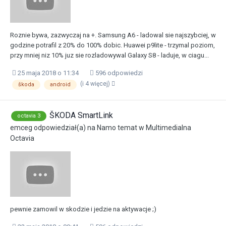
Roznie bywa, zazwyczaj na +. Samsung A6 - ladowal sie najszybciej, w
godzine potrafil z 20% do 100% dobic. Huawei p9lite - trzymal poziom,
przy mniej niz 10% juz sie rozladowywal Galaxy S8 - laduje, w ciagu...
25 maja 2018 o 11:34
596 odpowiedzi
(i 4 więcej)
škoda
android
ŠKODA SmartLink
octavia 3
emceg
odpowiedział(a) na
Namo
temat w
Multimedialna
Octavia
pewnie zamowil w skodzie i jedzie na aktywacje ;)