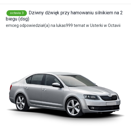
Dziwny dźwięk przy hamowaniu silnikiem na 2
octavia 3
biegu (dsg)
emceg
odpowiedział(a) na
lukas999
temat w
Usterki w Octavii