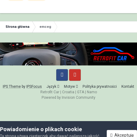
Strona główna
emceg
IPS Theme
by
IPSFocus
Język
Motyw
Polityka prywatności
Kontakt
Retrofit Car
|
Croatia
|
GTA
|
Namo
Powered by Invision Community
Powiadomienie o plikach cookie
Akceptuję
Ta strona używa ciasteczek aby dawać najlepszą jakość