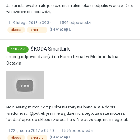
Ja zainstalowalem ale jeszcze nie mialem okazji odpalic w aucie. Dzis
wieczorem sie sprawdzi;)
19 lutego 2018 o 09:34
596 odpowiedzi
(i 4 więcej)
škoda
android
ŠKODA SmartLink
octavia 3
emceg
odpowiedział(a) na
Namo
temat w
Multimedialna
Octavia
No niestety, mirrorlink z p10lite niestety nie bangla. Ale dobra
wiadomosc, @potrek jesli nie wyjdzie nic z tego, zawsze mozesz
"oddac" apke do sklepu i zwroca hajs. Nie pozostaje nic innego jak...
22 grudnia 2017 o 09:40
596 odpowiedzi
(i 4 więcej)
škoda
android