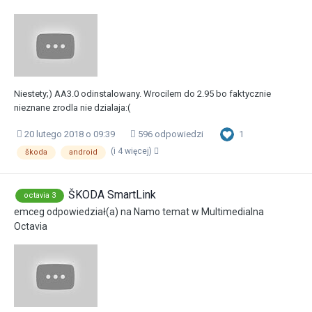
Niestety;) AA3.0 odinstalowany. Wrocilem do 2.95 bo faktycznie
nieznane zrodla nie dzialaja:(
1
20 lutego 2018 o 09:39
596 odpowiedzi
(i 4 więcej)
škoda
android
ŠKODA SmartLink
octavia 3
emceg
odpowiedział(a) na
Namo
temat w
Multimedialna
Octavia