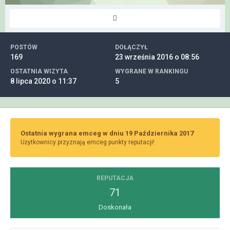
POSTÓW
DOŁĄCZYŁ
169
23 września 2016 o 08:56
OSTATNIA WIZYTA
WYGRANE W RANKINGU
8 lipca 2020 o 11:37
5
Ostatnia wygrana emceg w dniu 19 Października 2017
Użytkownicy przyznają emceg punkty reputacji!
REPUTACJA
71
Doskonała