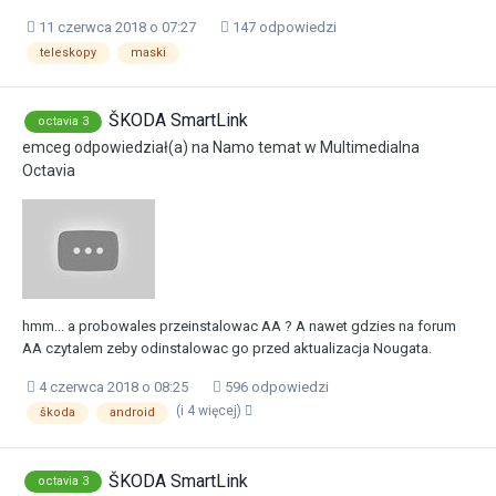
11 czerwca 2018 o 07:27
147 odpowiedzi
teleskopy
maski
ŠKODA SmartLink
octavia 3
emceg
odpowiedział(a) na
Namo
temat w
Multimedialna
Octavia
hmm... a probowales przeinstalowac AA ? A nawet gdzies na forum
AA czytalem zeby odinstalowac go przed aktualizacja Nougata.
4 czerwca 2018 o 08:25
596 odpowiedzi
(i 4 więcej)
škoda
android
ŠKODA SmartLink
octavia 3