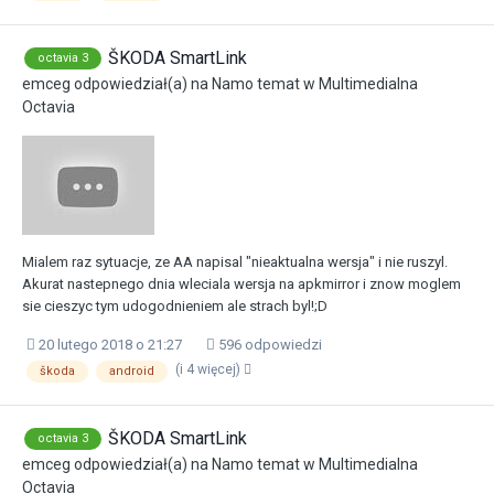
ŠKODA SmartLink
octavia 3
emceg
odpowiedział(a) na
Namo
temat w
Multimedialna
Octavia
Mialem raz sytuacje, ze AA napisal "nieaktualna wersja" i nie ruszyl.
Akurat nastepnego dnia wleciala wersja na apkmirror i znow moglem
sie cieszyc tym udogodnieniem ale strach byl!;D
20 lutego 2018 o 21:27
596 odpowiedzi
(i 4 więcej)
škoda
android
ŠKODA SmartLink
octavia 3
emceg
odpowiedział(a) na
Namo
temat w
Multimedialna
Octavia