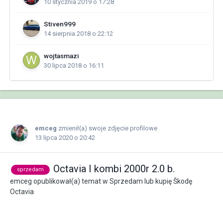
10 stycznia 2019 o 17:28
Stiven999
14 sierpnia 2018 o 22:12
wojtasmazi
30 lipca 2018 o 16:11
emceg
zmienił(a) swoje zdjęcie profilowe
13 lipca 2020 o 20:42
Octavia I kombi 2000r 2.0 b.
sprzedam
emceg
opublikował(a) temat w
Sprzedam lub kupię Škodę
Octavia