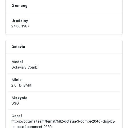
O emceg
Urodziny
24.06.1987
Octavia
Model
Octavia 3 Combi
Silnik
2.0 TDI BMR
Skrzynia
DSG
Garaż
https://octavia.team/temat/682-octavia-3-combi-20-tdi-dsg-by-
emceg/#comment-9280