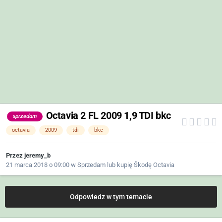
Octavia 2 FL 2009 1,9 TDI bkc
sprzedam
octavia
2009
tdi
bkc
Przez
jeremy_b
21 marca 2018 o 09:00
w
Sprzedam lub kupię Škodę Octavia
Odpowiedz w tym temacie