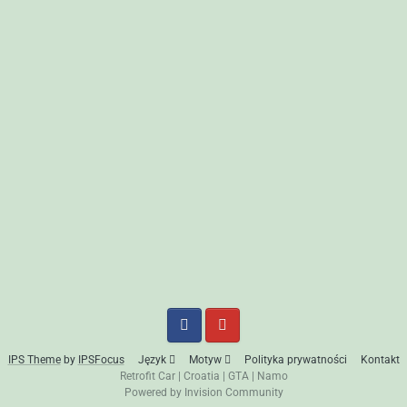
IPS Theme
by
IPSFocus
Język
Motyw
Polityka prywatności
Kontakt
Retrofit Car
|
Croatia
|
GTA
|
Namo
Powered by Invision Community