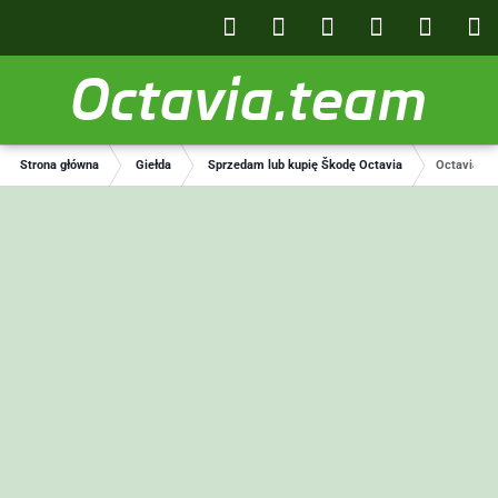
Octavia.team
Strona główna
Giełda
Sprzedam lub kupię Škodę Octavia
Octavia 2 