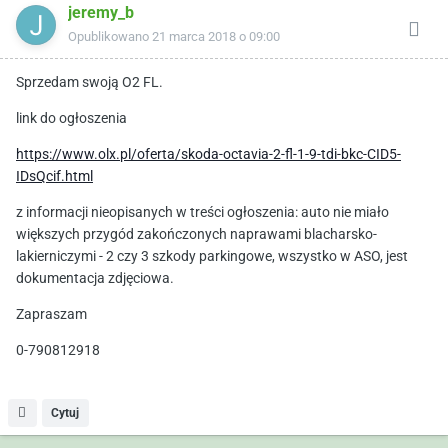
jeremy_b
Opublikowano
21 marca 2018 o 09:00
Sprzedam swoją O2 FL.
link do ogłoszenia
https://www.olx.pl/oferta/skoda-octavia-2-fl-1-9-tdi-bkc-CID5-
IDsQcif.html
z informacji nieopisanych w treści ogłoszenia: auto nie miało
większych przygód zakończonych naprawami blacharsko-
lakierniczymi - 2 czy 3 szkody parkingowe, wszystko w ASO, jest
dokumentacja zdjęciowa.
Zapraszam
0-790812918
Cytuj