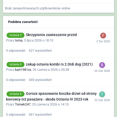
Brak zarejestrowanych użytkowników online
Podobna zawartość
Skrzypienie zawieszenie przód
octavia 3
Przez
Isma
,
5 lipca 2026 o 18:10
9
odpowiedzi
627
wyświetleń
zakup octavia kombi rs 2.0tdi dsg (2021)
octavia 4
Przez
bart1981xx
,
26 czerwca 2026 o 05:38
0
odpowiedzi
345
wyświetleń
Gorsze spasowanie boczka drzwi od strony
octavia 4
kierowcy niż pasażera - skoda Octavia IV 2023 rok
Przez
Tomek247
,
23 czerwca 2026 o 14:10
0
odpowiedzi
567
wyświetleń