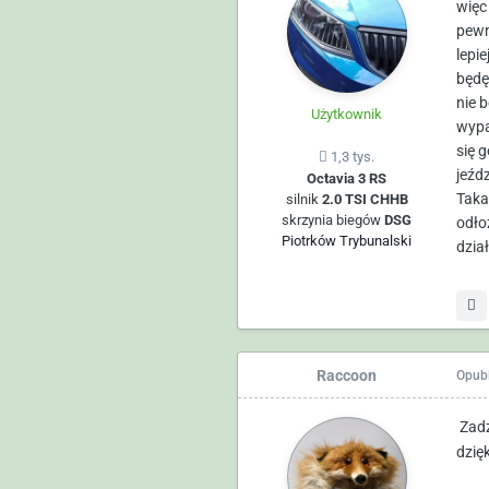
więc
pewn
lepie
będę
nie 
Użytkownik
wypa
się 
1,3 tys.
jeźd
Octavia 3 RS
Taka
silnik
2.0 TSI CHHB
skrzynia biegów
DSG
odło
Piotrków Trybunalski
dział
Raccoon
Opub
Zadz
dzię