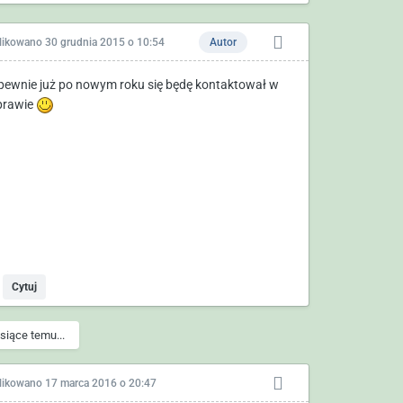
likowano
30 grudnia 2015 o 10:54
Autor
pewnie już po nowym roku się będę kontaktował w
sprawie
Cytuj
siące temu...
likowano
17 marca 2016 o 20:47