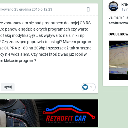
kru
18 
likowano
25 grudnia 2015 o 12:23
Ja mam 4 l
ęc zastanawiam się nad programem do mojej O3 RS
zawirusowan
 Co panowie sądzicie o tych programach czy warto
OPUBLIKOW
ić taką modyfikację? Jak wpływa to na silnik i np
 Czy znacząco poprawia to osiągi? Miałem program
ize CUPRA z 180 na 209hp i szczerze aż tak strasznej
icy nie widziałem. Czy może ktoś z was już robił w
m klekocie program?
1
Cytuj