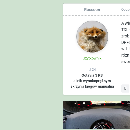
Raccoon
Opub
A wi
TDI.
zrob
DPF?
w ib
różn
Użytkownik
swoi
24
Octavia 3 RS
silnik
wysokoprężnym
skrzynia biegów
manualna