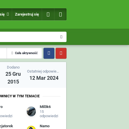
 się
Zarejestruj się
Cała aktywność
Dodano
Ostatniej odpowiedzi
25 Gru
12 Mar 2024
2015
OWNICY W TYM TEMACIE
ro
Mil3k6
15
owiedzi
odpowiedzi
cjatorek
Namo