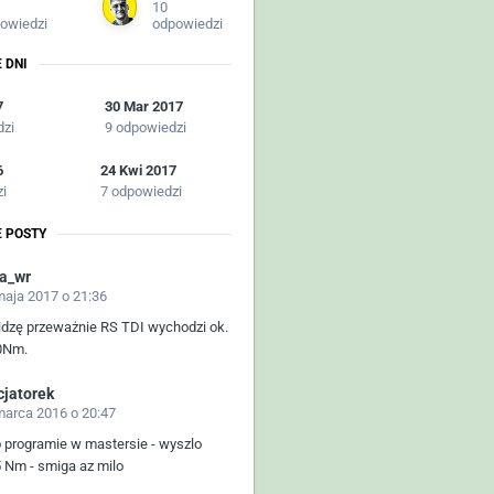
10
owiedzi
odpowiedzi
 DNI
7
30 Mar 2017
dzi
9 odpowiedzi
6
24 Kwi 2017
zi
7 odpowiedzi
 POSTY
a_wr
maja 2017 o 21:36
idzę przeważnie RS TDI wychodzi ok.
0Nm.
cjatorek
marca 2016 o 20:47
o programie w mastersie - wyszlo
 Nm - smiga az milo