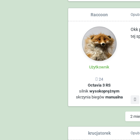
Raccoon
Opub
Okk 
tej 
Użytkownik
24
Octavia 3 RS
silnik
wysokoprężnym
skrzynia biegów
manualna
2 mie
krucjatorek
Opub