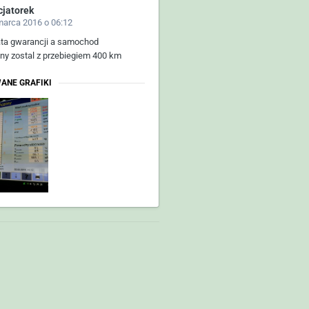
cjatorek
marca 2016 o 06:12
ata gwarancji a samochod
y zostal z przebiegiem 400 km
ANE GRAFIKI