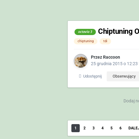
Chiptuning 
octavia 3
chiptuning
tdi
Przez
Raccoon
25 grudnia 2015 o 12:23
Udostępnij
Obserwujący
Dodaj n
1
2
3
4
5
6
DALE