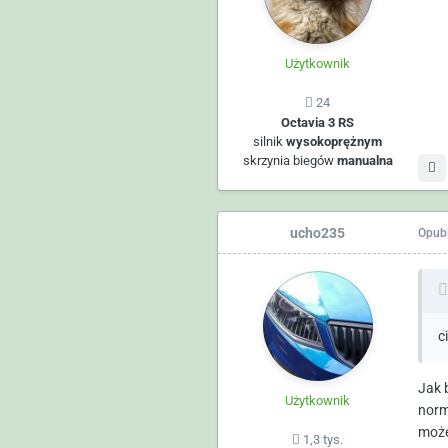
Użytkownik
24
Octavia 3 RS
silnik
wysokoprężnym
skrzynia biegów
manualna
ucho235
Opub
c
Jak b
Użytkownik
norm
może
1,3 tys.