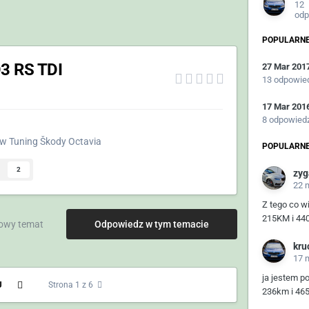
12
odp
POPULARNE
O3 RS TDI
27 Mar 201
13 odpowie
17 Mar 201
8 odpowied
w
Tuning Škody Octavia
POPULARNE
2
zyg
22 
Z tego co w
215KM i 44
owy temat
Odpowiedz w tym temacie
kru
17 
ja jestem p
J
Strona 1 z 6
236km i 465