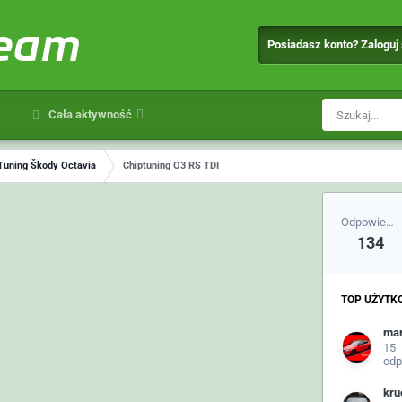
team
Posiadasz konto? Zaloguj
Cała aktywność
Tuning Škody Octavia
Chiptuning O3 RS TDI
Odpowiedzi
134
TOP UŻYTK
ma
15
odp
kru