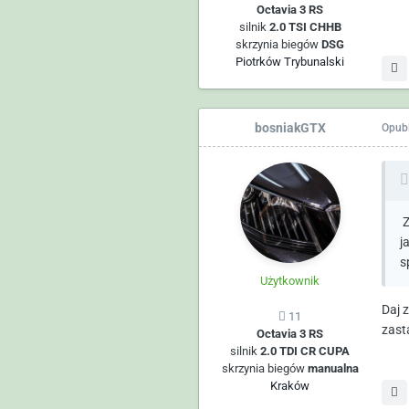
Octavia 3 RS
silnik
2.0 TSI CHHB
skrzynia biegów
DSG
Piotrków Trybunalski
bosniakGTX
Opub
Z
j
s
Użytkownik
Daj z
11
zast
Octavia 3 RS
silnik
2.0 TDI CR CUPA
skrzynia biegów
manualna
Kraków