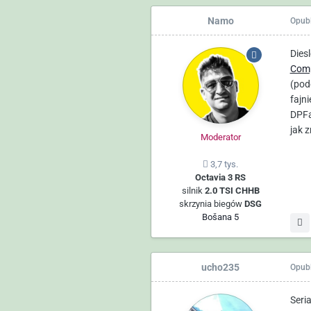
Namo
Opub
Dies
Com
(pod
fajni
DPFa
jak z
Moderator
3,7 tys.
Octavia 3 RS
silnik
2.0 TSI CHHB
skrzynia biegów
DSG
Bošana 5
ucho235
Opub
Seri