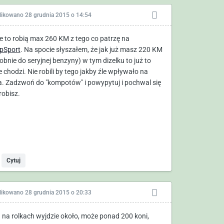
likowano
28 grudnia 2015 o 14:54
le to robią max 260 KM z tego co patrzę na
pSport
. Na spocie słyszałem, że jak już masz 220 KM
obnie do seryjnej benzyny) w tym dizelku to już to
e chodzi. Nie robili by tego jakby źle wpływało na
. Zadzwoń do "kompotów" i powypytuj i pochwal się
robisz.
Cytuj
likowano
28 grudnia 2015 o 20:33
a na rolkach wyjdzie około, może ponad 200 koni,