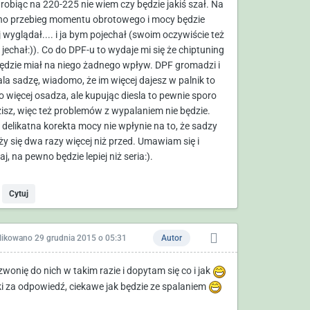
 robiąc na 220-225 nie wiem czy będzie jakiś szał. Na
o przebieg momentu obrotowego i mocy będzie
j wyglądał.... i ja bym pojechał (swoim oczywiście też
 jechał:)). Co do DPF-u to wydaje mi się że chiptuning
będzie miał na niego żadnego wpływ. DPF gromadzi i
la sadzę, wiadomo, że im więcej dajesz w palnik to
go więcej osadza, ale kupując diesla to pewnie sporo
zisz, więc też problemów z wypalaniem nie będzie.
 delikatna korekta mocy nie wpłynie na to, że sadzy
ży się dwa razy więcej niż przed. Umawiam się i
aj, na pewno będzie lepiej niż seria:).
Cytuj
likowano
29 grudnia 2015 o 05:31
Autor
wonię do nich w takim razie i dopytam się co i jak
ki za odpowiedź, ciekawe jak będzie ze spalaniem