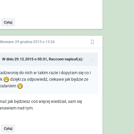
Cytuj
likowano
29 grudnia 2015 o 13:26
W dniu 29.12.2015 o 05:31,
Raccoon
napisał(a):
adzwonię do nich w takim razie i dopytam się co i
ak
dzięki za odpowiedź, ciekawe jak będzie ze
palaniem
nać jak będziesz coś więcej wiedział, sam się
anawiam nad tym.
Cytuj