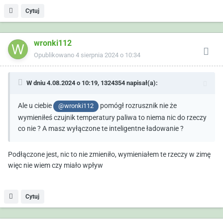
Cytuj
wronki112
Opublikowano
4 sierpnia 2024 o 10:34
W dniu 4.08.2024 o 10:19,
1324354
napisał(a):
Ale u ciebie
pomógł rozrusznik nie że
@wronki112
wymieniłeś czujnik temperatury paliwa to niema nic do rzeczy
co nie ? A masz wyłączone te inteligentne ładowanie ?
Podłączone jest, nic to nie zmieniło, wymieniałem te rzeczy w zimę
więc nie wiem czy miało wpływ
Cytuj