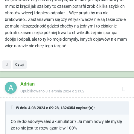
mimo iż kręcił jak szalony to czasem potrafił zrobić kilka szybkich
obrotów więcej i dopiero odpalał... Więc prądu by mu nie
brakowało.. Zastanawiam się czy wtryskiwacze nie są takie czułe
że mała nieszczelność gdzieś choćby na jednym i to ciśnienie
potrafi czasem zejść później trwa to chwile dłużej nim pompa
dobije i odpali, ale to tylko moje domysły, innych objawów nie mam
więc narazie nie chcę tego targać...
Cytuj
Adrian
Opublikowano
8 sierpnia 2024 o 21:02
W dniu 4.08.2024 o 09:28,
1324354
napisał(a):
Co ile doładowywałeś akumulator ? Ja mam nowy ale myślę
że to nie jest to rozwiązanie w 100%