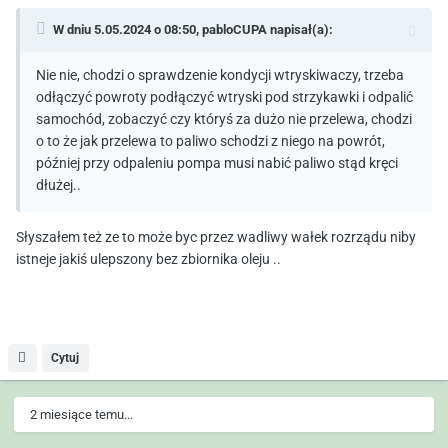
W dniu 5.05.2024 o 08:50,
pabloCUPA
napisał(a):
Nie nie, chodzi o sprawdzenie kondycji wtryskiwaczy, trzeba
odłączyć powroty podłączyć wtryski pod strzykawki i odpalić
samochód, zobaczyć czy któryś za dużo nie przelewa, chodzi
o to że jak przelewa to paliwo schodzi z niego na powrót,
później przy odpaleniu pompa musi nabić paliwo stąd kręci
dłużej..
Słyszałem też ze to może byc przez wadliwy wałek rozrządu niby
istneje jakiś ulepszony bez zbiornika oleju ..
Cytuj
2 miesiące temu...