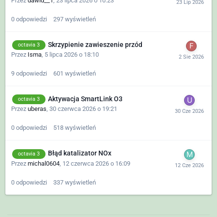
Przez
dawid__1
,
23 lipca 2026 o 10:23
0
odpowiedzi
297
wyświetleń
Skrzypienie zawieszenie przód
octavia 3
Przez
Isma
,
5 lipca 2026 o 18:10
9
odpowiedzi
601
wyświetleń
Aktywacja SmartLink O3
octavia 3
Przez
uberas
,
30 czerwca 2026 o 19:21
0
odpowiedzi
518
wyświetleń
Błąd katalizator NOx
octavia 3
Przez
michal0604
,
12 czerwca 2026 o 16:09
0
odpowiedzi
337
wyświetleń