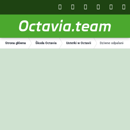
Octavia.team
Strona główna
Škoda Octavia
Usterki w Octavii
Dziwne odpalanie