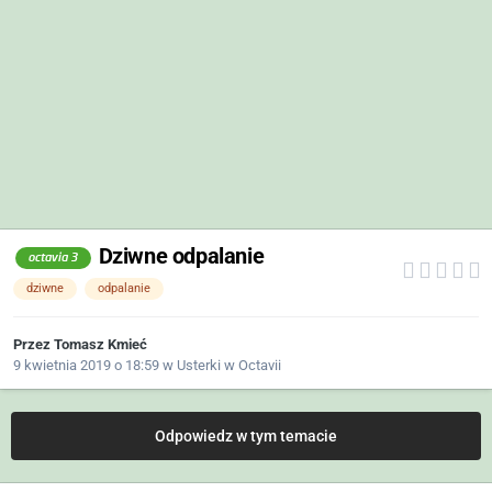
Dziwne odpalanie
octavia 3
dziwne
odpalanie
Przez
Tomasz Kmieć
9 kwietnia 2019 o 18:59
w
Usterki w Octavii
Odpowiedz w tym temacie