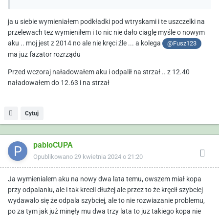
z wtrysku, musi pompa dobić i znów, odpala.
ja u siebie wymieniałem podkładki pod wtryskami i te uszczelki na
przelewach tez wymieniłem i to nic nie dało ciaglę myśle o nowym
aku .. moj jest z 2014 no ale nie kręci źle ... a kolega
@Fusz123
ma juz fazator rozrządu
Przed wczoraj naładowałem aku i odpalił na strzał .. z 12.40
naładowałem do 12.63 i na strzał
Cytuj
pabloCUPA
Opublikowano
29 kwietnia 2024 o 21:20
Ja wymienialem aku na nowy dwa lata temu, owszem miał kopa
przy odpalaniu, ale i tak krecil dłużej ale przez to że kręcił szybciej
wydawalo się że odpala szybciej, ale to nie rozwiazanie problemu,
po za tym jak już minęły mu dwa trzy lata to juz takiego kopa nie