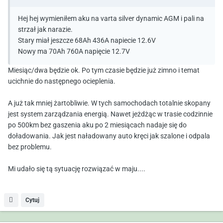
Hej hej wymieniłem aku na varta silver dynamic AGM i pali na
strzał jak narazie.
Stary miał jeszcze 68Ah 436A napiecie 12.6V
Nowy ma 70Ah 760A napięcie 12.7V
Miesiąc/dwa będzie ok. Po tym czasie będzie już zimno i temat
ucichnie do następnego ocieplenia.
A już tak mniej żartobliwie. W tych samochodach totalnie skopany
jest system zarządzania energią. Nawet jeżdżąc w trasie codzinnie
po 500km bez gaszenia aku po 2 miesiącach nadaje się do
doładowania. Jak jest naładowany auto kręci jak szalone i odpala
bez problemu.
Mi udało się tą sytuację rozwiązać w maju....
Cytuj