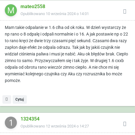
mateo2558
Opublikowano
10 września 2024 o 14:01
Mam takie odpalanie w 1.6 clha od ok roku. W dzień wystarczy że
np rano o 8 odpalę i odpali normalnie i o 16. A jak postawie np o 22
to rano kręci że dwie trzy czasami pięć sekund. Czasami dwa razy
zapłon daje efekt że odpala odrazu. Tak jak by jakiś czujnik nie
widział ciśnienia paliwa i musi je nabić. Aku ok błędów brak. Ciepło
zimno to samo. Przyzwyczaiłem się i tak żyje. W drugiej 1.6 cxxb
odpala od obrotu rano wieczór zimno ciepło. A nie chce mi się
wymieniać kolejnego czujnika czy Aku czy rozrusznika bo może
pomoże.
Cytuj
1324354
Opublikowano
12 września 2024 o 14:27