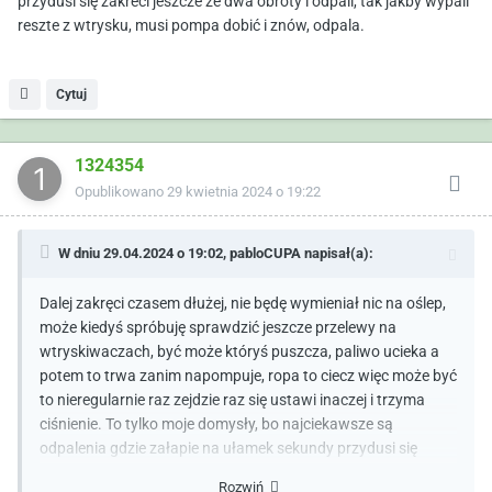
przydusi się zakreci jeszcze ze dwa obroty i odpali, tak jakby wypali
reszte z wtrysku, musi pompa dobić i znów, odpala.
Cytuj
1324354
Opublikowano
29 kwietnia 2024 o 19:22
W dniu 29.04.2024 o 19:02,
pabloCUPA
napisał(a):
Dalej zakręci czasem dłużej, nie będę wymieniał nic na oślep,
może kiedyś spróbuję sprawdzić jeszcze przelewy na
wtryskiwaczach, być może któryś puszcza, paliwo ucieka a
potem to trwa zanim napompuje, ropa to ciecz więc może być
to nieregularnie raz zejdzie raz się ustawi inaczej i trzyma
ciśnienie. To tylko moje domysły, bo najciekawsze są
odpalenia gdzie załapie na ułamek sekundy przydusi się
zakreci jeszcze ze dwa obroty i odpali, tak jakby wypali reszte
Rozwiń