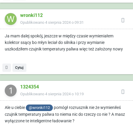
wronki112
Opublikowano
4 sierpnia 2024 o 09:31
Ja mam dalej spokój, jeszcze w między czasie wymieniałem
kolektor ssący bo młyn leciał do silnika i przy wymianie
uszkodziłem czujnik temperatury paliwa więc też założony nowy
Cytuj
1324354
Opublikowano
4 sierpnia 2024 o 10:19
Ale u ciebie
pomógł rozrusznik nie że wymieniłeś
@wronki112
czujnik temperatury paliwa to niema nic do rzeczy co nie ? A masz
wyłączone te inteligentne ładowanie ?