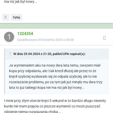
ma niz jak byl nowy...
Cytuj
1324354
Opublikowano
30 kwietnia 2024 o 04:58
W dniu 29.04.2024 o 21:20,
pabloCUPA
napisał(a):
Ja wymienialem aku na nowy dwa lata temu, owszem miał
kopa przy odpalaniu, ale i tak krecil dłużej ale przez to że
kręcił szybciej wydawalo się że odpala szybciej, ale to nie
rozwiazanie problemu, po za tym jak już minęły mu dwa trzy
lata to juz takiego kopa nie ma niz jak byl nowy...
I mnie przy złym starcie kręci 5 sekund w to bardzo długo niestety
kurde nie mam pojęcia co jeszcze wymienić co może puszczać
ciśnienie niema rozwiązania chyba …