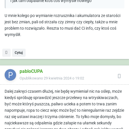
I jak tam odpalanie ktoś coś wymyślił nowego
U mnie kolego po wymianie rozrusznika i akumulatora ze starości
jest bez zmian, pali od strzała czy zimny czy ciepły, także u mnie
problem to rozwiązało. Reszta to musi dać Ci info, czy ktoś coś
wymyślił.
Cytuj
pabloCUPA
Opublikowano
29 kwietnia 2024 o 19:02
Dalej zakręci czasem dłużej, nie będę wymieniał nic na oślep, może
kiedyś spróbuję sprawdzić jeszcze przelewy na wtryskiwaczach,
być może któryś puszcza, paliwo ucieka a potem to trwa zanim
napompuje, ropa to ciecz więc może być to nieregularnie raz zejdzie
raz się ustawi inaczej i trzyma ciśnienie. To tylko moje domysły, bo
najciekawsze są odpalenia gdzie załapie na ułamek sekundy