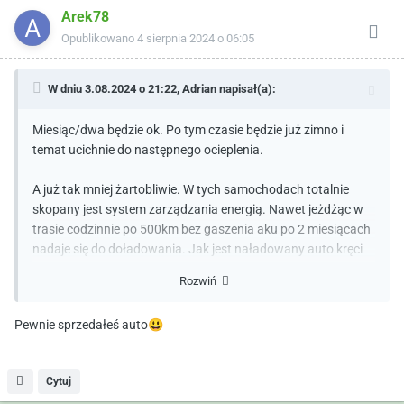
Arek78
Opublikowano
4 sierpnia 2024 o 06:05
W dniu 3.08.2024 o 21:22,
Adrian
napisał(a):
Miesiąc/dwa będzie ok. Po tym czasie będzie już zimno i
temat ucichnie do następnego ocieplenia.
A już tak mniej żartobliwie. W tych samochodach totalnie
skopany jest system zarządzania energią. Nawet jeżdżąc w
trasie codzinnie po 500km bez gaszenia aku po 2 miesiącach
nadaje się do doładowania. Jak jest naładowany auto kręci
jak szalone i odpala bez problemu.
Rozwiń
Mi udało się tą sytuację rozwiązać w maju....
Pewnie sprzedałeś auto
😃
Cytuj