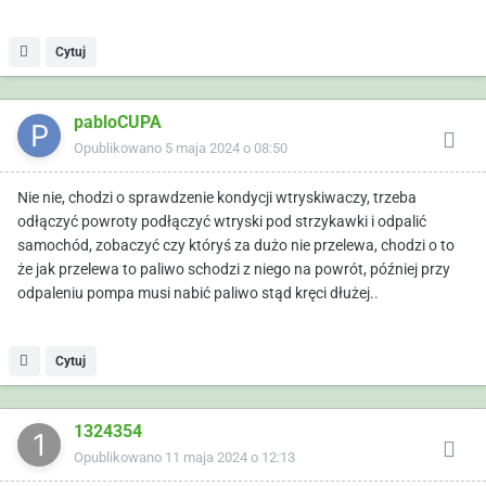
Cytuj
pabloCUPA
Opublikowano
5 maja 2024 o 08:50
Nie nie, chodzi o sprawdzenie kondycji wtryskiwaczy, trzeba
odłączyć powroty podłączyć wtryski pod strzykawki i odpalić
samochód, zobaczyć czy któryś za dużo nie przelewa, chodzi o to
że jak przelewa to paliwo schodzi z niego na powrót, później przy
odpaleniu pompa musi nabić paliwo stąd kręci dłużej..
Cytuj
1324354
Opublikowano
11 maja 2024 o 12:13