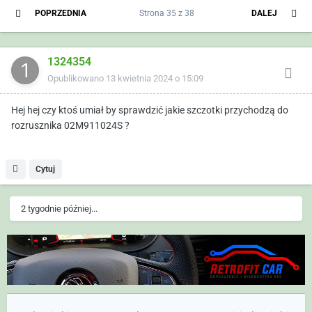
POPRZEDNIA
Strona 35 z 38
DALEJ
1324354
Opublikowano
13 kwietnia 2024 o 15:09
Hej hej czy ktoś umiał by sprawdzić jakie szczotki przychodzą do
rozrusznika 02M911024S ?
Cytuj
2 tygodnie później...