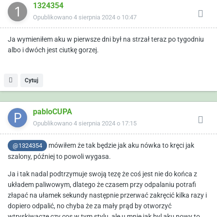
1324354
Opublikowano
4 sierpnia 2024 o 10:47
Ja wymieniłem aku w pierwsze dni był na strzał teraz po tygodniu
albo i dwóch jest ciutkę gorzej.
Cytuj
pabloCUPA
Opublikowano
4 sierpnia 2024 o 17:15
mówiłem że tak będzie jak aku nówka to kręci jak
@1324354
szalony, później to powoli wygasa.
Ja i tak nadal podtrzymuje swoją tezę że coś jest nie do końca z
układem paliwowym, dlatego że czasem przy odpalaniu potrafi
złapać na ułamek sekundy następnie przerwać zakręcić kilka razy i
dopiero odpalić, no chyba że za mały prąd by otworzyć
wtryskiwacze czy cos w tym stylu, ale u mnie jak byl aku nowy to