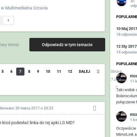
41
odp
w
Multimedialna Octavia
POPULARNE
1
10 Maj 201
18 odpowie
owy temat
Odpowiedz w tym temacie
12 Sty 2017
15 odpowie
POPULARNE
5
6
7
8
9
10
11
12
DALEJ
Strona
mc
7 z 24
11 
Taki widok
Bolerocolum
połączenie M
likowano
30 marca 2017 o 20:23
mc
1 k
 ktoś podesłać linka do tej apki LG MD?
Oczywiście 
MirrorLink a