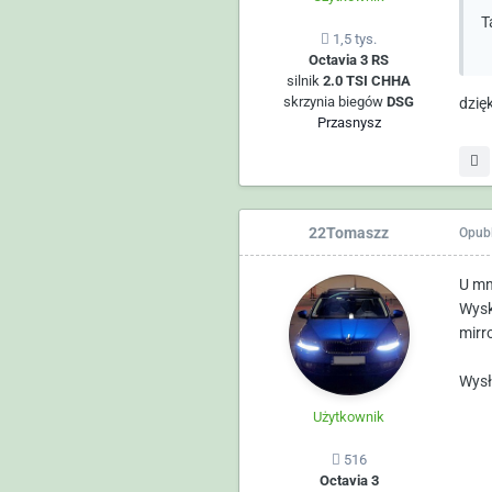
T
1,5 tys.
Octavia 3 RS
silnik
2.0 TSI CHHA
skrzynia biegów
DSG
dzięk
Przasnysz
22Tomaszz
Opub
U mn
Wysk
mirr
Wysł
Użytkownik
516
Octavia 3