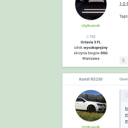
1-2-
Tapt
Użytkownik
792
Octavia 3 FL
silnik
wysokoprężny
skrzynia biegów
DSG
Warszawa
Kamil RS230
Opub
h
m
m
Użytkownik