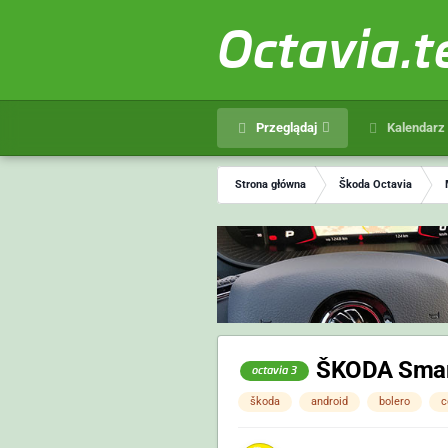
Octavia.
Przeglądaj
Kalendarz
Strona główna
Škoda Octavia
ŠKODA Smar
octavia 3
škoda
android
bolero
c