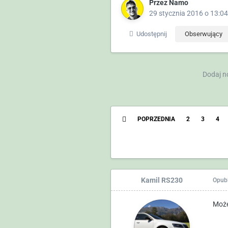
Przez
Namo
29 stycznia 2016 o 13:04
Udostępnij
Obserwujący
Dodaj n
POPRZEDNIA
2
3
4
Kamil RS230
Opub
Może