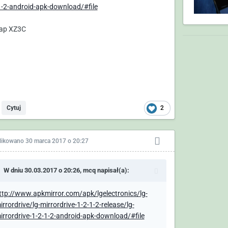
1-2-android-apk-download/#file
ap XZ3C
2
Cytuj
likowano
30 marca 2017 o 20:27
W dniu 30.03.2017 o 20:26,
mcq
napisał(a):
ttp://www.apkmirror.com/apk/lgelectronics/lg-
irrordrive/lg-mirrordrive-1-2-1-2-release/lg-
irrordrive-1-2-1-2-android-apk-download/#file