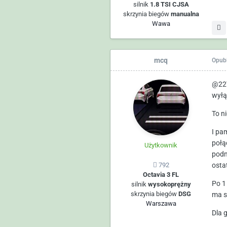
silnik
1.8 TSI CJSA
skrzynia biegów
manualna
Wawa
mcq
Opub
@22T
wyłą
To ni
I pa
połą
Użytkownik
podm
osta
792
Octavia 3 FL
Po 1
silnik
wysokoprężny
skrzynia biegów
DSG
ma s
Warszawa
Dla 