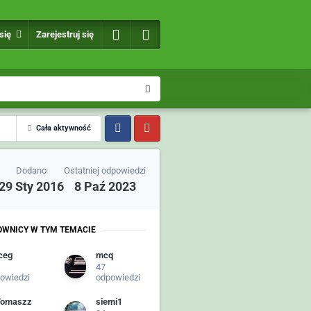
 się
Zarejestruj się
Cała aktywność
Dodano
Ostatniej odpowiedzi
29 Sty 2016
8 Paź 2023
OWNICY W TYM TEMACIE
ceg
mcq
47
owiedzi
odpowiedzi
Tomaszz
siemi1