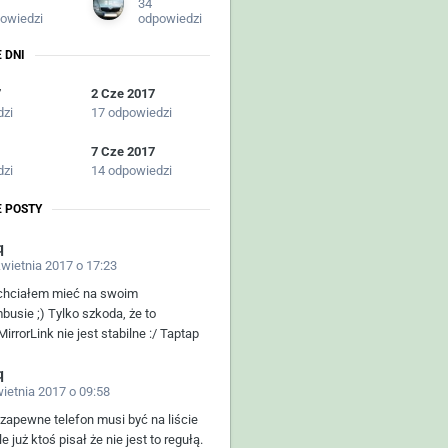
34
owiedzi
odpowiedzi
 DNI
7
2 Cze 2017
dzi
17 odpowiedzi
7 Cze 2017
dzi
14 odpowiedzi
 POSTY
q
kwietnia 2017 o 17:23
 chciałem mieć na swoim
busie ;) Tylko szkoda, że to
irrorLink nie jest stabilne :/ Taptap
q
wietnia 2017 o 09:58
zapewne telefon musi być na liście
le już ktoś pisał że nie jest to regułą.