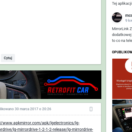
Tej aplikacj
mc
9 k
MirrorLink 
dodatkowej 
to co na te
OPUBLIKOW
Cytuj
likowano
30 marca 2017 o 20:26
://www.apkmirror.com/apk/lgelectronics/lg-
rdrive/lg-mirrordrive-1-2-1-2-release/lg-mirrordrive-