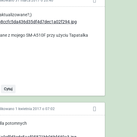
likowano
31 marca 2017 o 20:40
aktualizowane?;)
ane z mojego SM-A510F przy użyciu Tapatalka
Cytuj
likowano
1 kwietnia 2017 o 07:02
dla potomnych