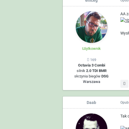
emceg
Opub
AA z
Wysł
Użytkownik
169
Octavia 3 Combi
silnik
2.0 TDI BMR
skrzynia biegów
DSG
Warszawa
Daab
Opub
Tak 