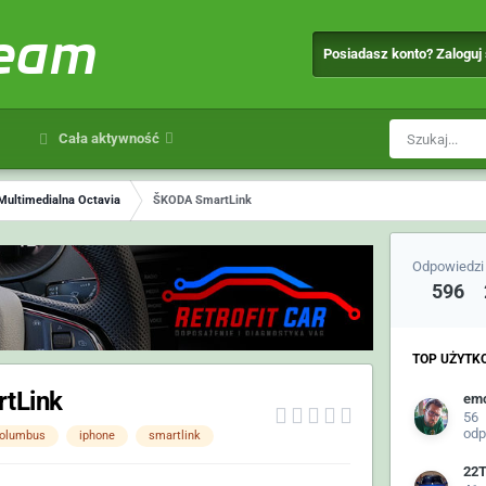
team
Posiadasz konto? Zaloguj
Cała aktywność
Multimedialna Octavia
ŠKODA SmartLink
Odpowiedzi
596
TOP UŻYTK
tLink
em
56
odp
olumbus
iphone
smartlink
22