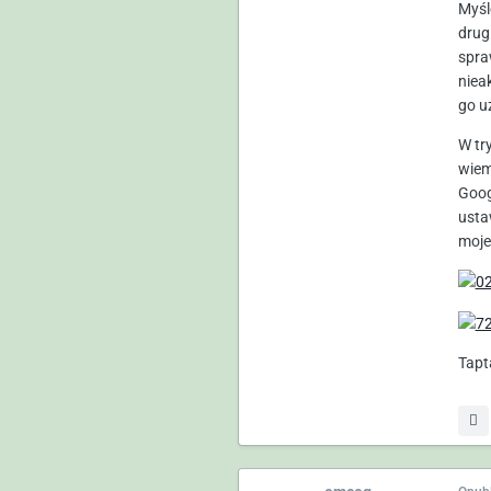
Myśl
drugi
spra
niea
go u
W tr
wiem
Goog
usta
moje
Tapt