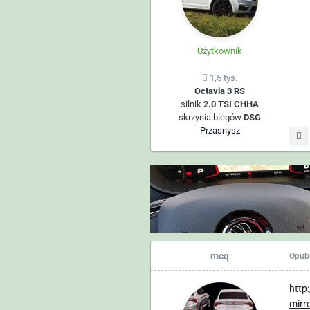
Użytkownik
1,5 tys.
Octavia 3 RS
silnik
2.0 TSI CHHA
skrzynia biegów
DSG
Przasnysz
mcq
Opub
http
mirro