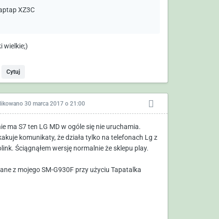
aptap XZ3C
i wielkie;)
Cytuj
likowano
30 marca 2017 o 21:00
ie ma S7 ten LG MD w ogóle się nie uruchamia.
akuje komunikaty, że działa tylko na telefonach Lg z
olink. Ściągnąłem wersję normalnie że sklepu play.
ane z mojego SM-G930F przy użyciu Tapatalka