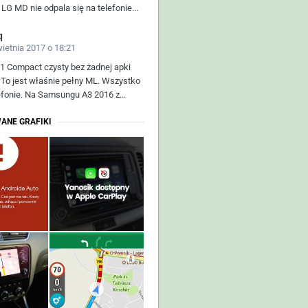
i LG MD nie odpala się na telefonie...
q
wietnia 2017 o 18:21
Z1 Compact czysty bez żadnej apki
To jest właśnie pełny ML. Wszystko
lefonie. Na Samsungu A3 2016 z...
ANE GRAFIKI