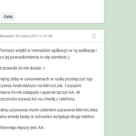
Cytuj
likowano
30 marca 2017 o 21:06
omasz wejdź w menadżer aplikacji i w tą aplikację i
cz jej powiadomienia to się zamknie ;)
e prawda że nie dziala :>
miętaj żeby w ustawieniach w radiu przełączyć typ
czenia AndroidAuto na MirrorLink. Czasami
iana mi nie zalapala i uparcie łączył AA. W
teczności wywal AA na chwilę z telefonu.
 dniu używania moim zdaniem używanie MirrorLinka
ens wtedy kiedy w schowku wyląduje drugi telefon.
głównego lepszy jest AA.