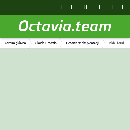
Octavia.team
Strona główna
Škoda Octavia
Octavia w eksploatacji
Jakie żarniki 