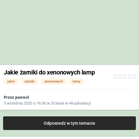
Jakie żarniki do xenonowych lamp
jakie
zarniki
xenonowych
lamp
Przez
pawwol
5 września 2020 o 16:06
w
Octavia w eksploatacji
Odpowiedz w tym temacie