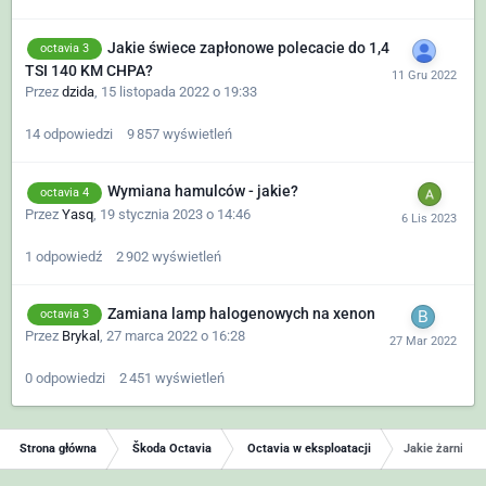
Jakie świece zapłonowe polecacie do 1,4
octavia 3
TSI 140 KM CHPA?
Przez
dzida
,
15 listopada 2022 o 19:33
14
odpowiedzi
9 857
wyświetleń
Wymiana hamulców - jakie?
octavia 4
Przez
Yasq
,
19 stycznia 2023 o 14:46
1
odpowiedź
2 902
wyświetleń
Zamiana lamp halogenowych na xenon
octavia 3
Przez
Brykal
,
27 marca 2022 o 16:28
0
odpowiedzi
2 451
wyświetleń
Strona główna
Škoda Octavia
Octavia w eksploatacji
Jakie żarniki 