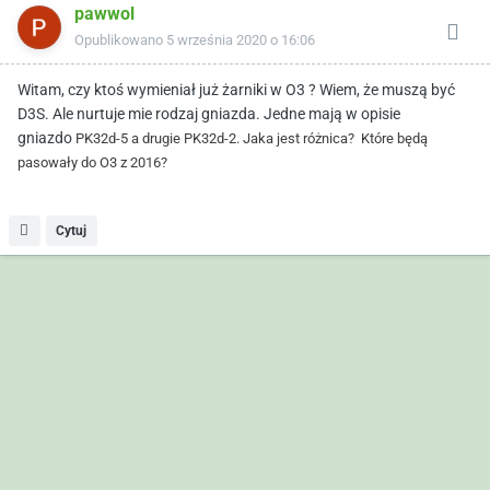
pawwol
Opublikowano
5 września 2020 o 16:06
Witam, czy ktoś wymieniał już żarniki w O3 ? Wiem, że muszą być
D3S. Ale nurtuje mie rodzaj gniazda. Jedne mają w opisie
gniazdo
PK32d-5 a drugie PK32d-2. Jaka jest różnica? Które będą
pasowały do O3 z 2016?
Cytuj