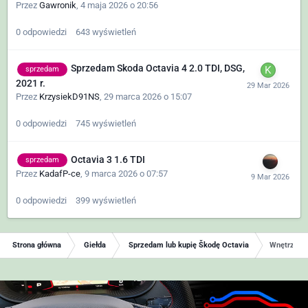
Przez
Gawronik
,
4 maja 2026 o 20:56
0
odpowiedzi
643
wyświetleń
Sprzedam Skoda Octavia 4 2.0 TDI, DSG,
sprzedam
2021 r.
Przez
KrzysiekD91NS
,
29 marca 2026 o 15:07
0
odpowiedzi
745
wyświetleń
Octavia 3 1.6 TDI
sprzedam
Przez
KadafP-ce
,
9 marca 2026 o 07:57
0
odpowiedzi
399
wyświetleń
Strona główna
Giełda
Sprzedam lub kupię Škodę Octavia
Wnętrze O