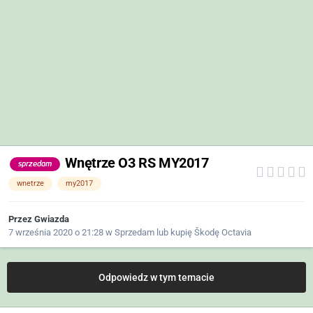
Wnętrze O3 RS MY2017
sprzedam
wnetrze
my2017
Przez
Gwiazda
7 września 2020 o 21:28
w
Sprzedam lub kupię Škodę Octavia
Odpowiedz w tym temacie