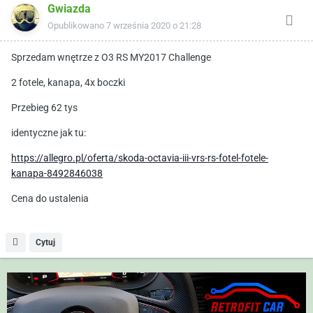
Gwiazda
Opublikowano
7 września 2020 o 21:28
Sprzedam wnętrze z O3 RS MY2017 Challenge
2 fotele, kanapa, 4x boczki
Przebieg 62 tys
identyczne jak tu:
https://allegro.pl/oferta/skoda-octavia-iii-vrs-rs-fotel-fotele-
kanapa-8492846038
Cena do ustalenia
Cytuj