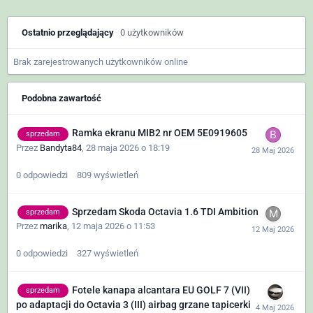
Ostatnio przeglądający
0 użytkowników
Brak zarejestrowanych użytkowników online
Podobna zawartość
Ramka ekranu MIB2 nr OEM 5E0919605
sprzedam
Przez
Bandyta84
,
28 maja 2026 o 18:19
0
odpowiedzi
809
wyświetleń
Sprzedam Skoda Octavia 1.6 TDI Ambition
sprzedam
Przez
marika
,
12 maja 2026 o 11:53
0
odpowiedzi
327
wyświetleń
Fotele kanapa alcantara EU GOLF 7 (VII)
sprzedam
po adaptacji do Octavia 3 (III) airbag grzane tapicerki