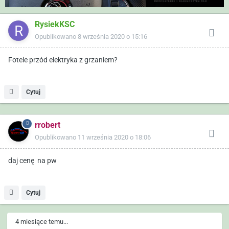
RysiekKSC
Opublikowano
8 września 2020 o 15:16
Fotele przód elektryka z grzaniem?
Cytuj
rrobert
Opublikowano
11 września 2020 o 18:06
daj cenę na pw
Cytuj
4 miesiące temu...