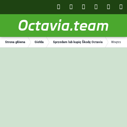
Octavia.team
Strona główna
Giełda
Sprzedam lub kupię Škodę Octavia
Wnętrze O