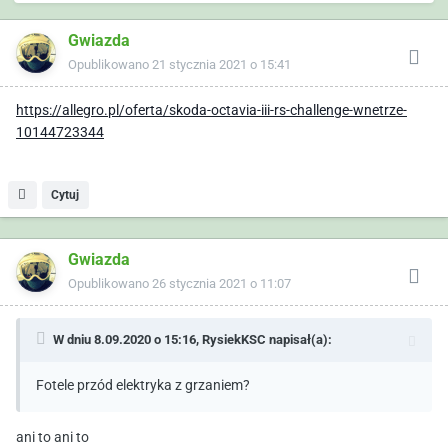
Gwiazda
Opublikowano
21 stycznia 2021 o 15:41
https://allegro.pl/oferta/skoda-octavia-iii-rs-challenge-wnetrze-
10144723344
Cytuj
Gwiazda
Opublikowano
26 stycznia 2021 o 11:07
W dniu 8.09.2020 o 15:16,
RysiekKSC
napisał(a):
Fotele przód elektryka z grzaniem?
ani to ani to