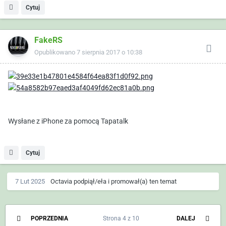
Cytuj
FakeRS
Opublikowano
7 sierpnia 2017 o 10:38
Wysłane z iPhone za pomocą Tapatalk
Cytuj
7 Lut 2025
Octavia
podpiął/eła i promował(a) ten temat
POPRZEDNIA
Strona 4 z 10
DALEJ