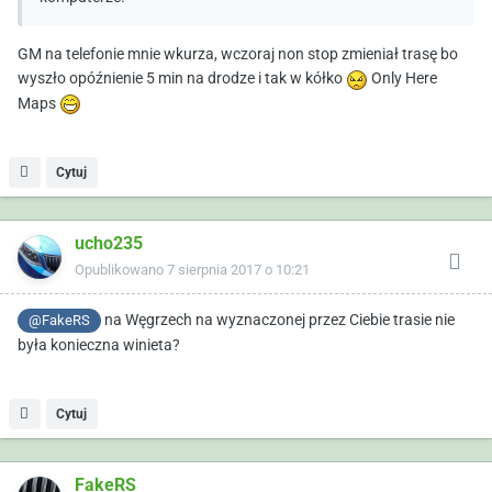
GM na telefonie mnie wkurza, wczoraj non stop zmieniał trasę bo
wyszło opóźnienie 5 min na drodze i tak w kółko
Only Here
Maps
Cytuj
ucho235
Opublikowano
7 sierpnia 2017 o 10:21
na Węgrzech na wyznaczonej przez Ciebie trasie nie
@FakeRS
była konieczna winieta?
Cytuj
FakeRS