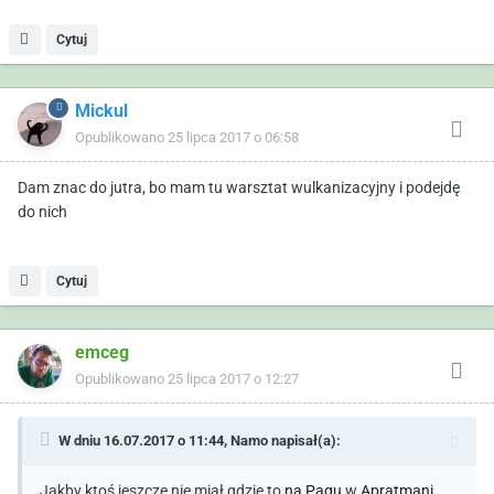
Cytuj
Mickul
Opublikowano
25 lipca 2017 o 06:58
Dam znac do jutra, bo mam tu warsztat wulkanizacyjny i podejdę
do nich
Cytuj
emceg
Opublikowano
25 lipca 2017 o 12:27
W dniu 16.07.2017 o 11:44,
Namo
napisał(a):
Jakby ktoś jeszcze nie miał gdzie to
na Pagu
w
Apratmani