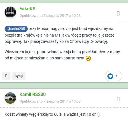
FakeRS
Opublikowano
7 sierpnia 2017 o 10:28
przy Mosonmagyaróvár jest błąd wjeżdżamy na
@ucho235
bezpłatną krajówkę a nie na M1 jak wrócę z pracy to ją jeszcze
poprawię. Tak płacę zawsze tylko za Chorwację i Słowację.
Wieczorem będzie poprawiona wersja bo tą przekładałem z mapy
od miejsca zamieszkania po sam apartament
Cytuj
1
Kamil RS230
Opublikowano
7 sierpnia 2017 o 10:38
Koszt winiety węgierskiej to 60 zł a ważna jest 10 dni:)