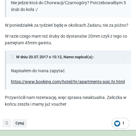
Nie jedzie ktoś do Chorwacji/Czarnogóry? Potrzebowałbym 5
śrub do koła :/
W poniedziałek za tydzień będę w okolicach Zadaru, nie za późno?
W razie czego mam też śruby do dystansów 20mm czyli z tego co
pamiętam 45mm gwintu.
W dniu 20.07.2017 o 15:12,
Namo
napisał(a):
Napisałem do Ivana zapytać.
https://www.booking.com/hotel/hr/apartments-soic.hr.html
Przywrócili nam rezerwację, więc sprawa nieaktualna. Zaliczka w
końcu zeszła i mamy już voucher
Cytuj
1