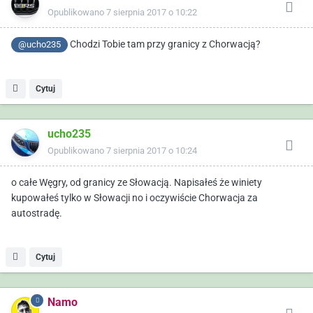
Opublikowano
7 sierpnia 2017 o 10:22
Chodzi Tobie tam przy granicy z Chorwacją?
@ucho235
Cytuj
ucho235
Opublikowano
7 sierpnia 2017 o 10:24
o całe Węgry, od granicy ze Słowacją. Napisałeś że winiety
kupowałeś tylko w Słowacji no i oczywiście Chorwacja za
autostradę.
Cytuj
Namo