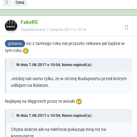
Cytuj
FakeRS
Opublikowano
7 sierpnia 2017 o 10:16
nic z tamtego roku nie przyszło ciekawe jak będzie w
@Namo
tym roku
W dniu 7.08.2017 o 10:04,
Namo
napisał(a):
Jeżdżę tak samo tylko, że w stronę Budapesztu przed którym
odbijam na Balaton.
Najlepiej na Węgrzech przez te wioski
W dniu 7.08.2017 o 10:04,
Namo
napisał(a):
Chyba dobrze ale na telefonie pokazuje inną niż na
komputerze.