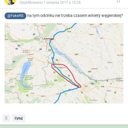
Opublikowano
7 sierpnia 2017 o 10:28
na tym odcinku nie trzeba czasem winiety węgierskiej?
@FakeRS
Cytuj