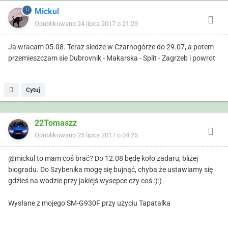
Mickul
Opublikowano
24 lipca 2017 o 21:23
Ja wracam 05.08. Teraz siedze w Czarnogórze do 29.07, a potem
przemieszczam sie Dubrovnik - Makarska - Split - Zagrzeb i powrot
Cytuj
22Tomaszz
Opublikowano
25 lipca 2017 o 04:25
@mickul to mam coś brać? Do 12.08 będę koło zadaru, bliżej
biogradu. Do Szybenika mogę się bujnąć, chyba że ustawiamy się
gdzieś na wodzie przy jakiejś wysepce czy coś :):)
Wysłane z mojego SM-G930F przy użyciu Tapatalka