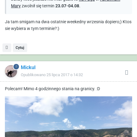
Mary
zwolnił się termin
23.07-04.08
.
Ja tam smigam na dwa ostatnie weekedny wrzesnia dopiero;) Ktos
sie wybiera w tym terminie?:)
Cytuj
Mickul
Opublikowano
25 lipca 2017 o 14:32
Polecam! Mimo 4 godzinnego stania na granicy. :D