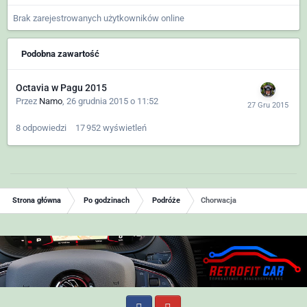
Brak zarejestrowanych użytkowników online
Podobna zawartość
Octavia w Pagu 2015
Przez
Namo
,
26 grudnia 2015 o 11:52
8
odpowiedzi
17 952
wyświetleń
Strona główna
Po godzinach
Podróże
Chorwacja