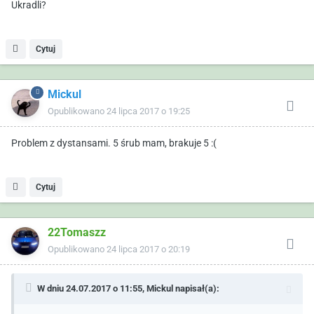
Ukradli?
Cytuj
Mickul
Opublikowano
24 lipca 2017 o 19:25
Problem z dystansami. 5 śrub mam, brakuje 5 :(
Cytuj
22Tomaszz
Opublikowano
24 lipca 2017 o 20:19
W dniu 24.07.2017 o 11:55,
Mickul
napisał(a):