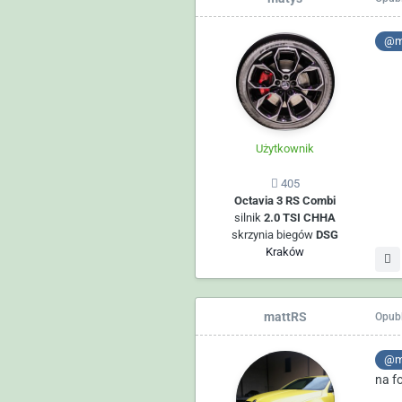
@m
Użytkownik
405
Octavia 3 RS Combi
silnik
2.0 TSI CHHA
skrzynia biegów
DSG
Kraków
mattRS
Opub
@m
na f