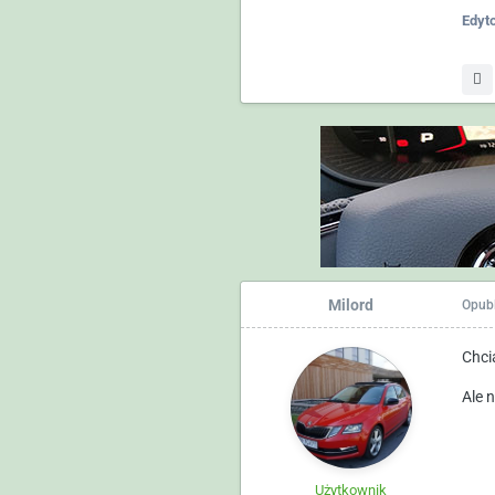
Edyt
Milord
Opub
Chci
Ale 
Użytkownik