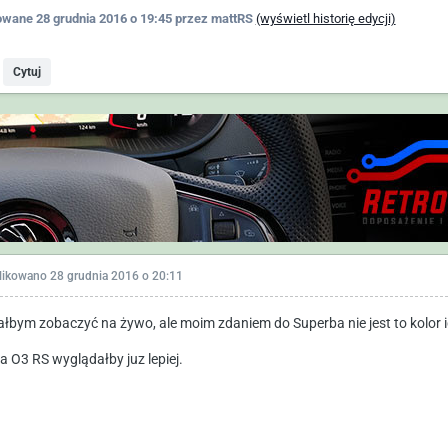
owane
28 grudnia 2016 o 19:45
przez mattRS
(wyświetl historię edycji)
Cytuj
likowano
28 grudnia 2016 o 20:11
ałbym zobaczyć na żywo, ale moim zdaniem do Superba nie jest to kolor i
na O3 RS wyglądałby juz lepiej.