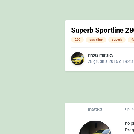
Superb Sportline 28
280
sportline
superb
4
Przez
mattRS
28 grudnia 2016 o 19:43
mattRS
Opub
no p
Drag