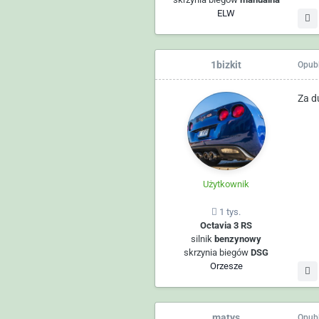
ELW
1bizkit
Opub
Za du
Użytkownik
1 tys.
Octavia 3 RS
silnik
benzynowy
skrzynia biegów
DSG
Orzesze
matys
Opub