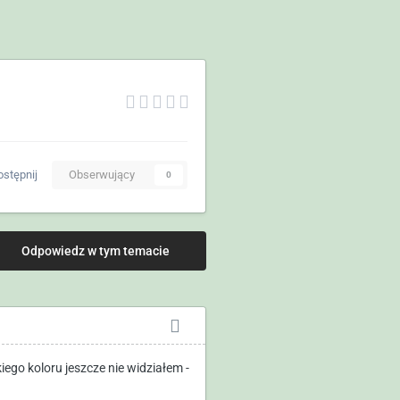
stępnij
Obserwujący
0
Odpowiedz w tym temacie
ego koloru jeszcze nie widziałem -