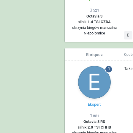
521
Octavia 3
silnik
1.4 TSI CZDA
skrzynia biegów
manualna
Niepołomice
Enriquez
Opub
Taki
Ekspert
851
Octavia 3 RS
silnik
2.0 TSI CHHB
skrzynia biegów
manualna