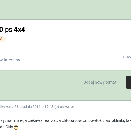
0 ps 4x4
x4
Udo
w
Internety
Dodaj nowy temat
likowano
28 grudnia 2016 o 19:43
(edytowane)
rzyznam, mega ciekawa realizacja chłopaków od powłok z autokliniki, taki
on Skin