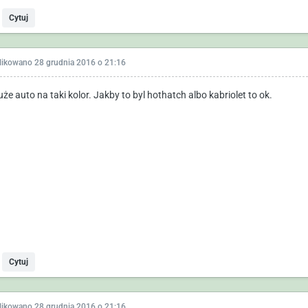
Cytuj
likowano
28 grudnia 2016 o 21:16
że auto na taki kolor. Jakby to byl hothatch albo kabriolet to ok.
Cytuj
likowano
28 grudnia 2016 o 21:16