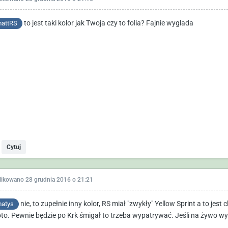
to jest taki kolor jak Twoja czy to folia? Fajnie wyglada
attRS
Cytuj
likowano
28 grudnia 2016 o 21:21
nie, to zupełnie inny kolor, RS miał "zwykły" Yellow Sprint a to jest
atys
oto. Pewnie będzie po Krk śmigał to trzeba wypatrywać. Jeśli na żywo wy