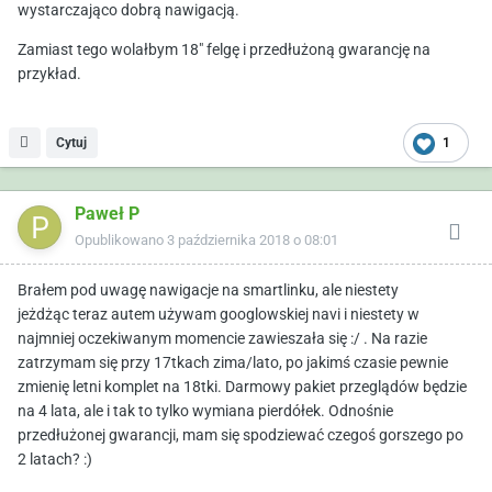
wystarczająco dobrą nawigacją.
Zamiast tego wolałbym 18" felgę i przedłużoną gwarancję na
przykład.
Cytuj
1
Paweł P
Opublikowano
3 października 2018 o 08:01
Brałem pod uwagę nawigacje na smartlinku, ale niestety
jeżdżąc teraz autem używam googlowskiej navi i niestety w
najmniej oczekiwanym momencie zawieszała się :/ . Na razie
zatrzymam się przy 17tkach zima/lato, po jakimś czasie pewnie
zmienię letni komplet na 18tki. Darmowy pakiet przeglądów będzie
na 4 lata, ale i tak to tylko wymiana pierdółek. Odnośnie
przedłużonej gwarancji, mam się spodziewać czegoś gorszego po
2 latach?
:)