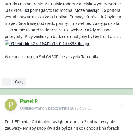
utrudnienia na trasie .Aktualnie radary z odcinkowymi włącznie
.Jak ktoś lubi pomagać to też można .Może miesiąc lub półtora
została otwarta eska koło Lublina .Puławy -Kuròw .Już była na
mape .Cała trasę dodaje do pamięci i nawet bez zasięgu działa
....W sumie to bardzo dobrze że jest wybór .Każdy ma inne
priorytety .Przy większym budżecie następny był by front asist .
Wysłane z mojego SM-G950F przy użyciu Tapatalka
Cytuj
Paweł P
Opublikowano
5 października 2018 o 09:53
Full LED będą. Od dealera wziąłem auto na 2 dni na testy nie
zauważyłem aby snop światła był za nisko ( chociaż na forach