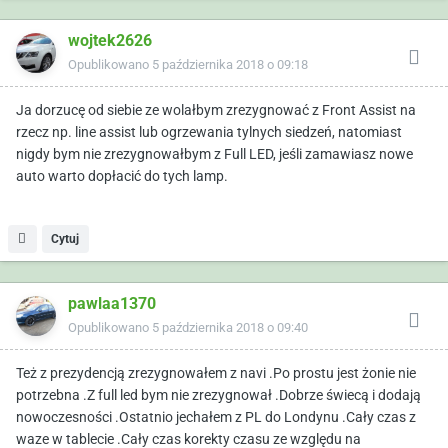
wojtek2626
Opublikowano
5 października 2018 o 09:18
Ja dorzucę od siebie ze wolałbym zrezygnować z Front Assist na
rzecz np. line assist lub ogrzewania tylnych siedzeń, natomiast
nigdy bym nie zrezygnowałbym z Full LED, jeśli zamawiasz nowe
auto warto dopłacić do tych lamp.
Cytuj
pawlaa1370
Opublikowano
5 października 2018 o 09:40
Też z prezydencją zrezygnowałem z navi .Po prostu jest żonie nie
potrzebna .Z full led bym nie zrezygnował .Dobrze świecą i dodają
nowoczesności .Ostatnio jechałem z PL do Londynu .Cały czas z
waze w tablecie .Cały czas korekty czasu ze względu na