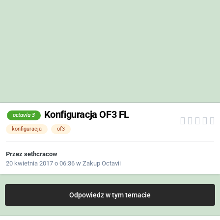
Konfiguracja OF3 FL
octavia 3
konfiguracja
of3
Przez
sethcracow
20 kwietnia 2017 o 06:36
w
Zakup Octavii
Odpowiedz w tym temacie