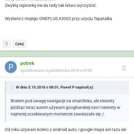
Zwykłą tapicerkę nie da rady tak łatwo wyczyścić.
Wysłane z mojego ONEPLUS A3003 przy użyciu Tapatalka
Cytuj
potrek
Opublikowano
4 października 2018 o 09:00
W dniu 3.10.2018 o 08:01,
Paweł P
napisał(a):
Brałem pod uwagę nawigacje na smartlinku, ale niestety
jeżdżąc teraz autem używam googlowskiej navi i niestety w
najmniej oczekiwanym momencie zawieszała się :/ .
Od roku używam bolero z android auto, i google mapa ani razu sie