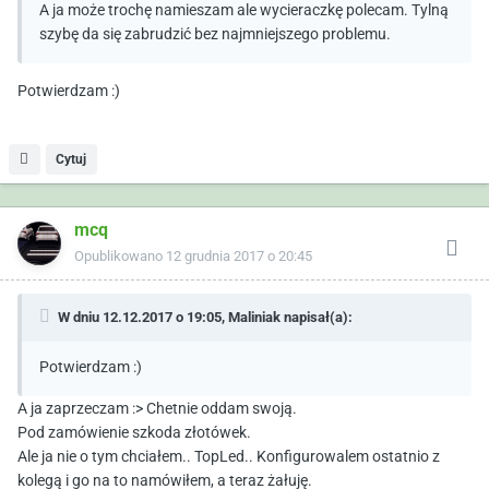
A ja może trochę namieszam ale wycieraczkę polecam. Tylną
szybę da się zabrudzić bez najmniejszego problemu.
Potwierdzam :)
Cytuj
mcq
Opublikowano
12 grudnia 2017 o 20:45
W dniu 12.12.2017 o 19:05,
Maliniak
napisał(a):
Potwierdzam :)
A ja zaprzeczam :> Chetnie oddam swoją.
Pod zamówienie szkoda złotówek.
Ale ja nie o tym chciałem.. TopLed.. Konfigurowalem ostatnio z
kolegą i go na to namówiłem, a teraz żałuję.