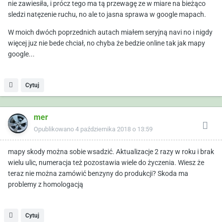
nie zawiesiła, i prócz tego ma tą przewagę ze w miare na bieżąco
sledzi natęzenie ruchu, no ale to jasna sprawa w google mapach.
W moich dwóch poprzednich autach miałem seryjną navi no i nigdy
więcej juz nie bede chciał, no chyba że bedzie online tak jak mapy
google...
Cytuj
mer
Opublikowano
4 października 2018 o 13:59
mapy skody można sobie wsadzić. Aktualizacje 2 razy w roku i brak
wielu ulic, numeracja też pozostawia wiele do życzenia. Wiesz że
teraz nie można zamówić benzyny do produkcji? Skoda ma
problemy z homologacją
Cytuj