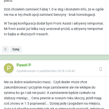
placu.
Dziś chciałem zamówić Fabię 1.0 w dsg i dostałem info, że w ogóle
nie ma w tej chwili opcji zamówić benzyny - brak homologacji.
W Twojej konfiguracji dodał bym Front Assist i aktywny tempomat.
Mi front assist już kilka razy uratował przód, a aktywny tempomat
to bajka w dłuższych trasach.
Cytuj
Paweł P
Opublikowano
5 października 2018 o 05:42
Nie za dobre wiadomości masz.. Czyli dealer może chce
zakombinować i przyjmie moje zamówienie ale nie wklepie do
sytemu bo go i tak nie puści. A zamówienie będzie czekało na
słabszy miesiąc... Cena pewnie w nowym roku skoczy, jeżeli mają
coś znowu w 1.5 poprawiać... Dzisiaj jadę i pogadam na miejscu.
Auto już skonfigurowałem tak jak w pierwszych postach, jedyne co