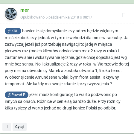
mer
Opublikowano
5 października 2018 o 08:17
bawienie się domyślanie, czy adres będzie większym
@KRL
mieście obok, czy jednak w tym nie wchodzi dla mnie w rachubę. Ja
zazwyczaj jeżeli już potrzebuję nawigacji to jadę w miejsca
pierwszy raz (moich klientów odwiedzam max 2 razy w roku) i
zastanawianie i wskazywanie ręcznie, gdzie chcę dojechać jest wg
mnie bez sensu. No i aktualizacje 2 razy w roku- w Warszawie do tej
pory nie ma obwodnicy Marek a została otwarta 1,5 roku temu.
W obecnej cenie Amundsena wolał, bym front assist i aktywny
tempomat. Ale każdy ma swoje zdanie i przyzwyczajenia
?
jeżeli masz konfigurację to warto podzwonić po
@Paweł P
innych salonach. Różnice w cenie są bardzo duże. Przy różnicy
kilku tysięcy zł warto jechać na drugi koniec Polski po odbiór.
Cytuj