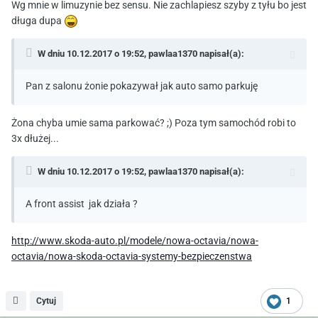
Wg mnie w limuzynie bez sensu. Nie zachlapiesz szyby z tyłu bo jest
długa dupa
W dniu 10.12.2017 o 19:52,
pawlaa1370
napisał(a):
Pan z salonu żonie pokazywał jak auto samo parkuję
Żona chyba umie sama parkować? ;) Poza tym samochód robi to
3x dłużej...
W dniu 10.12.2017 o 19:52,
pawlaa1370
napisał(a):
A front assist jak działa ?
http://www.skoda-auto.pl/modele/nowa-octavia/nowa-
octavia/nowa-skoda-octavia-systemy-bezpieczenstwa
Cytuj
1