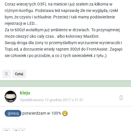
Coraz wiecej tych O3FL na mieście i już stałem za kilkoma w
różnym konfigu. Podstawa led naprawdę źle nie wygląda, rzekł
bym, że czysto i schludnie. Przecież i tak mamy podświetlenie
rejestracji w LED...
Za te 600zł wolałbym już ambiente w drzwiach. To przynajmniej
może cieszyć oko caly czas.. albo kolorowy MaxiDot.
Swoją droga dla żony to przemyślałbym wyrzucenie wycieraczki i
TopLed, a dorzucenie wtedy raptem 300zł do FrontAssist. Zagapi
sie człowiek i po przodzie, a co z tych swiecidełek z tyłu ;)
Cytuj
kleju
Opublikowano
12 grudnia 2017 o 21:51
potwierdzam w 100%
@mcq