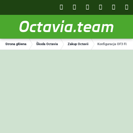
Octavia.team
Strona główna
Škoda Octavia
Zakup Octavii
Konfiguracja OF3 FL