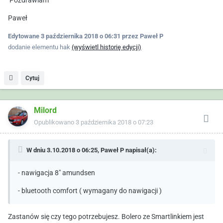
Paweł
Edytowane
3 października 2018 o 06:31
przez Paweł P
dodanie elementu hak
(wyświetl historię edycji)
Cytuj
Milord
Opublikowano
3 października 2018 o 07:23
W dniu 3.10.2018 o 06:25,
Paweł P
napisał(a):
- nawigacja 8" amundsen
- bluetooth comfort ( wymagany do nawigacji )
Zastanów się czy tego potrzebujesz. Bolero ze Smartlinkiem jest