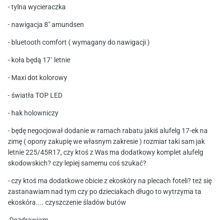
- tylna wycieraczka
- nawigacja 8" amundsen
- bluetooth comfort ( wymagany do nawigacji )
- koła będą 17` letnie
- Maxi dot kolorowy
- światła TOP LED
- hak holowniczy
- będę negocjował dodanie w ramach rabatu jakiś alufelg 17-ek na
zimę ( opony zakupię we własnym zakresie ) rozmiar taki sam jak
letnie 225/45R17, czy ktoś z Was ma dodatkowy komplet alufelg
skodowskich? czy lepiej samemu coś szukać?
- czy ktoś ma dodatkowe obicie z ekoskóry na plecach foteli? też się
zastanawiam nad tym czy po dzieciakach długo to wytrzyma ta
ekoskóra.... czyszczenie śladów butów
Pozdrawiam