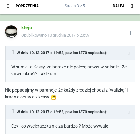
POPRZEDNIA
Strona 3 z 5
DALEJ
kleju
Opublikowano
10 grudnia 2017 o 20:59
W dniu 10.12.2017 o 19:52,
pawlaa1370
napisał(a):
W sumie to Kessy za bardzo nie polecą nawet w salonie . Że
łatwo ukraść i takie tam...
Nie popadajmy w paranoje, że każdy złodziej chodzi z "walizką" i
kradnie octavie z kessy
W dniu 10.12.2017 o 19:52,
pawlaa1370
napisał(a):
Czyli co wycieraczka nie za bardzo ? Może wywalę