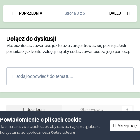
POPRZEDNIA
Strona 3 z 5
DALEJ
Dołącz do dyskusji
Możesz dodać zawartość już teraz a zarejestrować się później. Jeśli
posiadasz już konto,
zaloguj się
aby dodać zawartość za jego pomocą.
Dodaj odpowiedź do tematu...
Udostępnij
Obserwujący
0
Powiadomienie o plikach cookie
Akceptuję
Ta strona używa ciasteczek aby dawać najlepszą jakość
korzystania ze społeczności
Octavia.team
Forum
Nieprzeczytane
Zaloguj się
Zarejestruj się
Więcej
Tematy