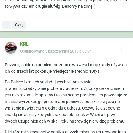
to wywalczyłem drugie alufelgi Denomy na zimę
:)
Cytuj
KRL
Opublikowano
5 października 2018 o 06:34
Pozwolę sobie na odmiennne zdanie w kwestii map skody używam
ich od trzech lat pokonuje miesięcznie średnio 10tyś.
Po Polsce i krajach sąsiadujących w tym czasie
miałem sporadzycznie problem z adresem. Zgodzę sie że czasem
jest niezrozumiale opisany i to jest sedno problemu co powoduje że
musisz wyszukać go przez mapę ponieważ poprzez zwyczajne
wpisanie nawigacja nie odnajduje adresu. Oczywiście zapewne
znajdą sie adresy których brak podobnie jak w Waze ale przy
dwóch uzupełnieniach w skali roku naprawdę nie widzę problemu.
Niektóre miejscowości w pobliżu dużych miast są traktowane jako