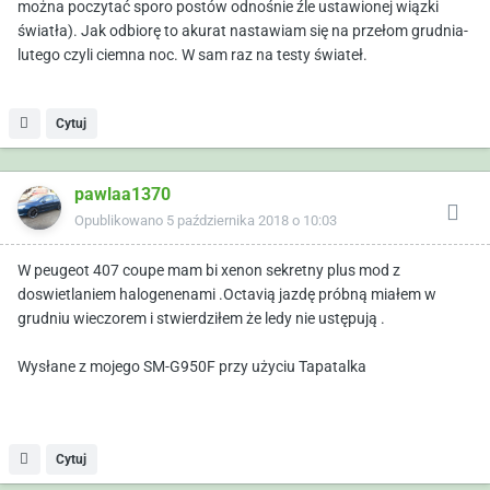
można poczytać sporo postów odnośnie źle ustawionej wiązki
światła). Jak odbiorę to akurat nastawiam się na przełom grudnia-
lutego czyli ciemna noc. W sam raz na testy świateł.
Cytuj
pawlaa1370
Opublikowano
5 października 2018 o 10:03
W peugeot 407 coupe mam bi xenon sekretny plus mod z
doswietlaniem halogenenami .Octavią jazdę próbną miałem w
grudniu wieczorem i stwierdziłem że ledy nie ustępują .
Wysłane z mojego SM-G950F przy użyciu Tapatalka
Cytuj