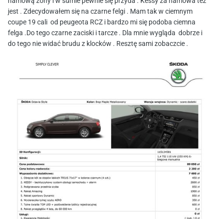
namową żony i w sumie pewnie się przyda . Kessy za namowa też
jest . Zdecydowałem się na czarne felgi . Mam tak w ciemnym
coupe 19 cali od peugeota RCZ i bardzo mi się podoba ciemna
felga .Do tego czarne zaciski i tarcze . Dla mnie wygląda dobrze i
do tego nie widać brudu z klocków . Resztę sami zobaczcie .