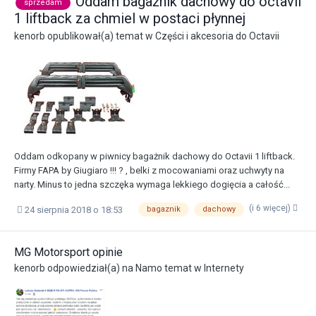
Oddam bagażnik dachowy do octavii
sprzedam
1 liftback za chmiel w postaci płynnej
kenorb
opublikował(a) temat w
Części i akcesoria do Octavii
Oddam odkopany w piwnicy bagażnik dachowy do Octavii 1 liftback.
Firmy FAPA by Giugiaro !!! ? , belki z mocowaniami oraz uchwyty na
narty. Minus to jedna szczęka wymaga lekkiego dogięcia a całość...
(i 6 więcej)
24 sierpnia 2018 o 18:53
bagaznik
dachowy
MG Motorsport opinie
kenorb
odpowiedział(a) na
Namo
temat w
Internety