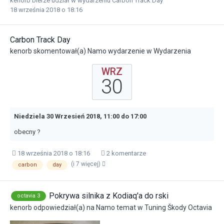
kenorb
bierze udział w wydarzeniu
Carbon Track Day
18 września 2018 o 18:16
Carbon Track Day
kenorb
skomentował(a)
Namo
wydarzenie w
Wydarzenia
WRZ
30
Niedziela 30 Wrzesień 2018, 11:00
do
17:00
obecny ?
18 września 2018 o 18:16
2 komentarze
(i 7 więcej)
carbon
day
Pokrywa silnika z Kodiaq'a do rski
octavia 3
kenorb
odpowiedział(a) na
Namo
temat w
Tuning Škody Octavia