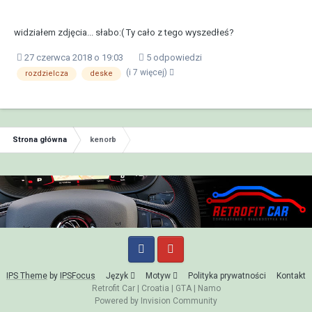
widziałem zdjęcia... słabo:( Ty cało z tego wyszedłeś?
27 czerwca 2018 o 19:03
5 odpowiedzi
(i 7 więcej)
rozdzielcza
deske
Strona główna
kenorb
IPS Theme
by
IPSFocus
Język
Motyw
Polityka prywatności
Kontakt
Retrofit Car
|
Croatia
|
GTA
|
Namo
Powered by Invision Community