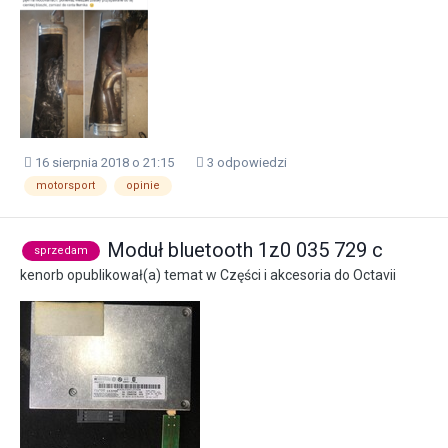
16 sierpnia 2018 o 21:15
3 odpowiedzi
motorsport
opinie
Moduł bluetooth 1z0 035 729 c
sprzedam
kenorb
opublikował(a) temat w
Części i akcesoria do Octavii