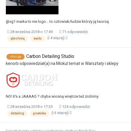
@vg1 marka to nie logo... to człowiek/ludzie którzy ją tworzą
28 września 2018 o 17:49
71 odpowiedzi
(i 4 więcej)
gtechniq
warto
Carbon Detailing Studio
oferuję
kenorb
odpowiedział(a) na
Mickul
temat w
Warsztaty i sklepy
NO! it's a JAAAAG ? chyba wiosną wnętrze też zrobimy
28 września 2018 o 17:35
124 odpowiedzi
(i 6 więcej)
detailing
powłoka