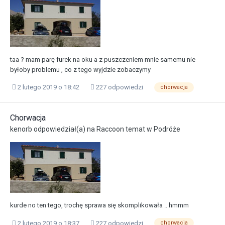
taa ? mam parę furek na oku a z puszczeniem mnie samemu nie
byłoby problemu , co z tego wyjdzie zobaczymy
2 lutego 2019 o 18:42
227 odpowiedzi
chorwacja
Chorwacja
kenorb
odpowiedział(a) na
Raccoon
temat w
Podróże
kurde no ten tego, trochę sprawa się skomplikowała .. hmmm
2 lutego 2019 o 18:37
227 odpowiedzi
chorwacja