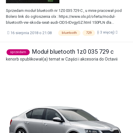
Sprzedam moduł bluetooth nr 1Z0 035 729 C , u mnie pracował pod
Bolero link do ogłoszenia olx : https://www.olx.pl/oferta/modul-
bluetooth-vw-skoda-seat-audi-CID5-IDvgyGZ.html 150PLN dla...
(i 3 więcej)
16 sierpnia 2018 o 21:08
bluetooth
729
Moduł bluetooth 1z0 035 729 c
sprzedam
kenorb
opublikował(a) temat w
Części i akcesoria do Octavii