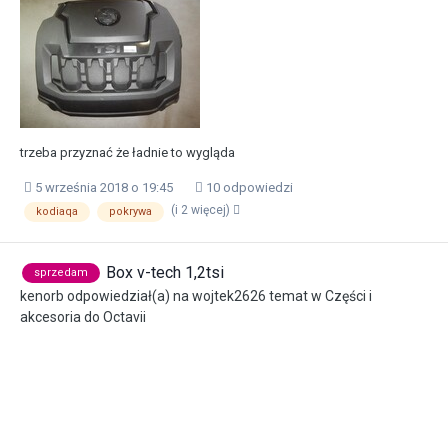
trzeba przyznać że ładnie to wygląda
5 września 2018 o 19:45
10 odpowiedzi
(i 2 więcej)
kodiaqa
pokrywa
Box v-tech 1,2tsi
sprzedam
kenorb
odpowiedział(a) na
wojtek2626
temat w
Części i
akcesoria do Octavii