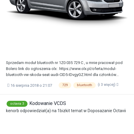
Sprzedam moduł bluetooth nr 1Z0 035 729 C , u mnie pracował pod
Bolero link do ogłoszenia olx : https://www.olx.pl/oferta/modul-
bluetooth-vw-skoda-seat-audi-CID5-IDvgyGZ.html dla członków...
(i 3 więcej)
16 sierpnia 2018 o 21:07
729
bluetooth
Kodowanie VCDS
octavia 3
kenorb
odpowiedział(a) na
1bizkit
temat w
Doposażanie Octavii