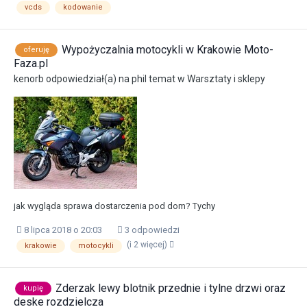
vcds
kodowanie
Wypożyczalnia motocykli w Krakowie Moto-
oferuję
Faza.pl
kenorb
odpowiedział(a) na
phil
temat w
Warsztaty i sklepy
jak wygląda sprawa dostarczenia pod dom? Tychy
8 lipca 2018 o 20:03
3 odpowiedzi
(i 2 więcej)
krakowie
motocykli
Zderzak lewy blotnik przednie i tylne drzwi oraz
kupię
deske rozdzielcza