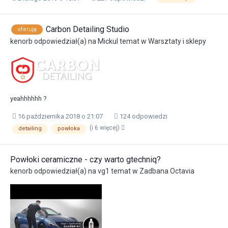
Carbon Detailing Studio
oferuję
kenorb
odpowiedział(a) na
Mickul
temat w
Warsztaty i sklepy
yeahhhhhh ?
16 października 2018 o 21:07
124 odpowiedzi
(i 6 więcej)
detailing
powłoka
Powłoki ceramiczne - czy warto gtechniq?
kenorb
odpowiedział(a) na
vg1
temat w
Zadbana Octavia