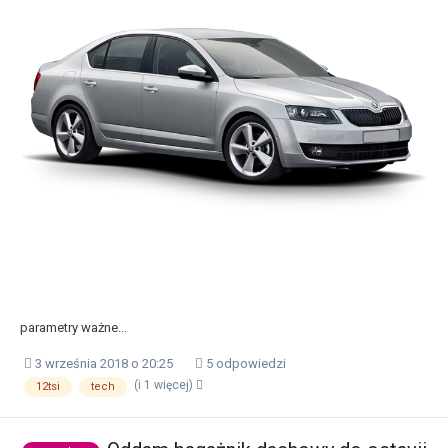
parametry ważne...
3 września 2018 o 20:25
5 odpowiedzi
(i 1 więcej)
12tsi
tech