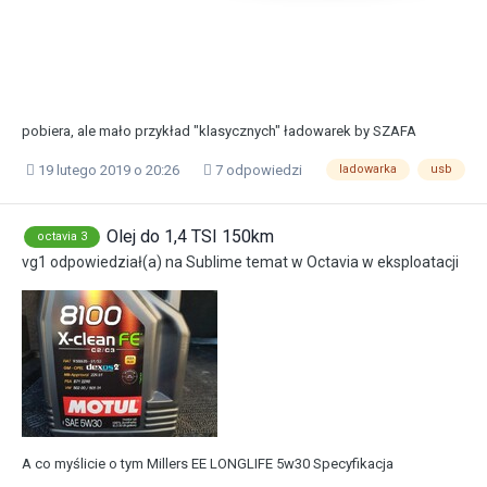
pobiera, ale mało przykład "klasycznych" ładowarek by SZAFA
19 lutego 2019 o 20:26
7 odpowiedzi
ladowarka
usb
Olej do 1,4 TSI 150km
octavia 3
vg1
odpowiedział(a) na
Sublime
temat w
Octavia w eksploatacji
A co myślicie o tym Millers EE LONGLIFE 5w30 Specyfikacja