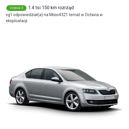
1.4 tsi 150 km rozrząd
octavia 3
vg1
odpowiedział(a) na
Misio4321
temat w
Octavia w
eksploatacji