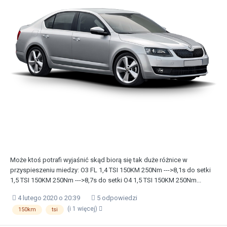
Może ktoś potrafi wyjaśnić skąd biorą się tak duże różnice w
przyspieszeniu miedzy: O3 FL 1,4 TSI 150KM 250Nm --->8,1s do setki
1,5 TSI 150KM 250Nm --->8,7s do setki O4 1,5 TSI 150KM 250Nm...
4 lutego 2020 o 20:39
5 odpowiedzi
(i 1 więcej)
150km
tsi