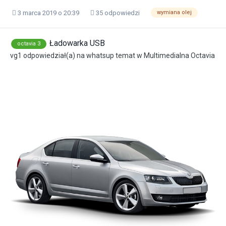
3 marca 2019 o 20:39
35 odpowiedzi
wymiana olej
Ładowarka USB
octavia 3
vg1
odpowiedział(a) na
whatsup
temat w
Multimedialna Octavia