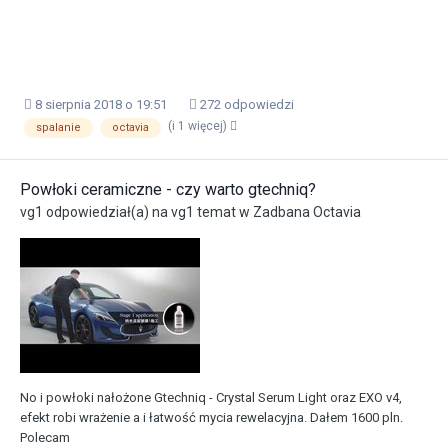
8 sierpnia 2018 o 19:51
272 odpowiedzi
(i 1 więcej)
spalanie
octavia
Powłoki ceramiczne - czy warto gtechniq?
vg1
odpowiedział(a) na
vg1
temat w
Zadbana Octavia
No i powłoki nałożone Gtechniq - Crystal Serum Light oraz EXO v4,
efekt robi wrażenie a i łatwość mycia rewelacyjna. Dałem 1600 pln.
Polecam