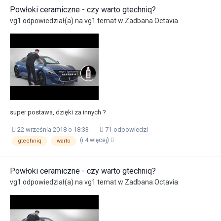
Powłoki ceramiczne - czy warto gtechniq?
vg1
odpowiedział(a) na
vg1
temat w
Zadbana Octavia
super postawa, dzięki za innych ?
22 września 2018 o 18:33
71 odpowiedzi
(i 4 więcej)
gtechniq
warto
Powłoki ceramiczne - czy warto gtechniq?
vg1
odpowiedział(a) na
vg1
temat w
Zadbana Octavia