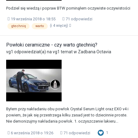
Podziel się wiedzą i popraw BTW pominąłem oczywiste oczywistości
19 września 2018 o 18:55
71 odpowiedzi
(i 4 więcej)
gtechniq
warto
Powłoki ceramiczne - czy warto gtechniq?
vg1
odpowiedział(a) na
vg1
temat w
Zadbana Octavia
Byłem przy nakładaniu obu powłok Crystal Serum Light oraz EXO v4 i
powiem, że jak się przestrzega kilku zasad jest to dziecinnie proste.
Nie demonizujmy nakładania powłok. 1. oczyszczenie lakieru...
1
6 września 2018 o 19:26
71 odpowiedzi