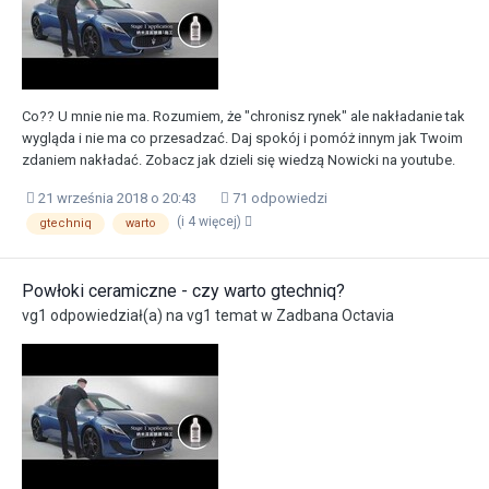
Co?? U mnie nie ma. Rozumiem, że "chronisz rynek" ale nakładanie tak
wygląda i nie ma co przesadzać. Daj spokój i pomóż innym jak Twoim
zdaniem nakładać. Zobacz jak dzieli się wiedzą Nowicki na youtube.
21 września 2018 o 20:43
71 odpowiedzi
(i 4 więcej)
gtechniq
warto
Powłoki ceramiczne - czy warto gtechniq?
vg1
odpowiedział(a) na
vg1
temat w
Zadbana Octavia