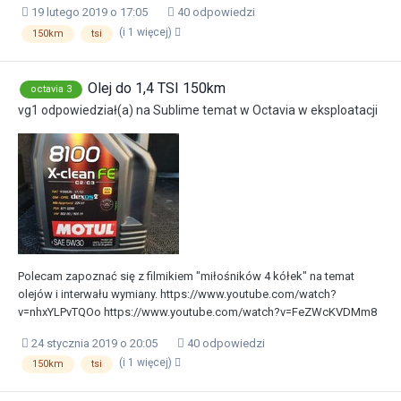
19 lutego 2019 o 17:05
40 odpowiedzi
(i 1 więcej)
150km
tsi
Olej do 1,4 TSI 150km
octavia 3
vg1
odpowiedział(a) na
Sublime
temat w
Octavia w eksploatacji
Polecam zapoznać się z filmikiem "miłośników 4 kółek" na temat
olejów i interwału wymiany. https://www.youtube.com/watch?
v=nhxYLPvTQOo https://www.youtube.com/watch?v=FeZWcKVDMm8
24 stycznia 2019 o 20:05
40 odpowiedzi
(i 1 więcej)
150km
tsi