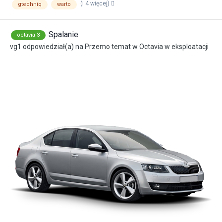
(i 4 więcej)
gtechniq
warto
Spalanie
octavia 3
vg1
odpowiedział(a) na
Przemo
temat w
Octavia w eksploatacji