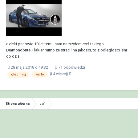
dzięki panowie 10 lat temu sam nałożyłem coś takiego -
Diamondbrite: i lakier mimo że stracił na jakości, to z odległości lśni
do dziś
28 maja 2018 o 19:32
71 odpowiedzi
(i 4 więcej)
gtechniq
warto
Strona główna
vg1