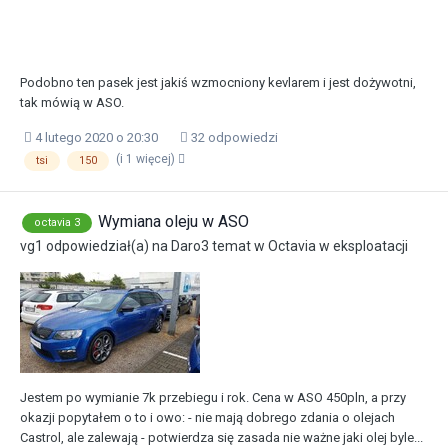
Podobno ten pasek jest jakiś wzmocniony kevlarem i jest dożywotni,
tak mówią w ASO.
4 lutego 2020 o 20:30
32 odpowiedzi
(i 1 więcej)
tsi
150
Wymiana oleju w ASO
octavia 3
vg1
odpowiedział(a) na
Daro3
temat w
Octavia w eksploatacji
Jestem po wymianie 7k przebiegu i rok. Cena w ASO 450pln, a przy
okazji popytałem o to i owo: - nie mają dobrego zdania o olejach
Castrol, ale zalewają - potwierdza się zasada nie ważne jaki olej byle...