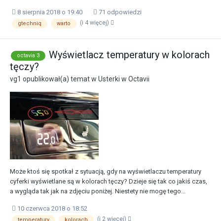
8 sierpnia 2018 o 19:40
71 odpowiedzi
(i 4 więcej)
gtechniq
warto
Wyświetlacz temperatury w kolorach
octavia 3
tęczy?
vg1
opublikował(a) temat w
Usterki w Octavii
Może ktoś się spotkał z sytuacją, gdy na wyświetlaczu temperatury
cyferki wyświetlane są w kolorach tęczy? Dzieje się tak co jakiś czas,
a wygląda tak jak na zdjęciu poniżej. Niestety nie mogę tego...
10 czerwca 2018 o 18:52
(i 2 więcej)
temperatury
kolorach