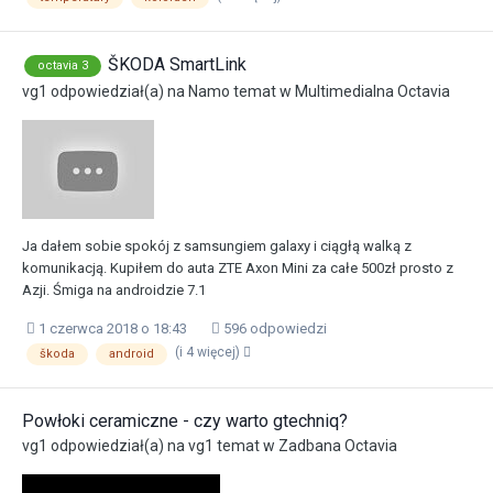
ŠKODA SmartLink
octavia 3
vg1
odpowiedział(a) na
Namo
temat w
Multimedialna Octavia
Ja dałem sobie spokój z samsungiem galaxy i ciągłą walką z
komunikacją. Kupiłem do auta ZTE Axon Mini za całe 500zł prosto z
Azji. Śmiga na androidzie 7.1
1 czerwca 2018 o 18:43
596 odpowiedzi
(i 4 więcej)
škoda
android
Powłoki ceramiczne - czy warto gtechniq?
vg1
odpowiedział(a) na
vg1
temat w
Zadbana Octavia