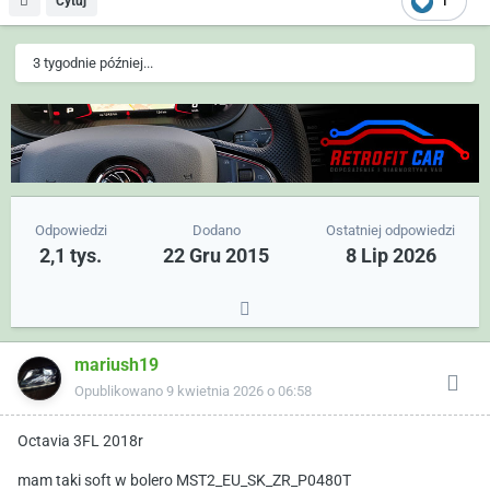
Cytuj
1
3 tygodnie później...
Odpowiedzi
Dodano
Ostatniej odpowiedzi
2,1 tys.
22 Gru 2015
8 Lip 2026
mariush19
Opublikowano
9 kwietnia 2026 o 06:58
Octavia 3FL 2018r
mam taki soft w bolero MST2_EU_SK_ZR_P0480T