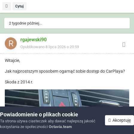
Cytuj
2 tygodnie później...
rgajewski90
Opublikowano
8 lipca 2026 o 20:59
Witajcie,
Jak najprostszym sposobem ogarnąć sobie dostęp do CarPlaya?
Skoda z 2014 r.
Powiadomienie o plikach cookie
Akceptuję
Ta strona używa ciasteczek aby dawać najlepszą jakość
korzystania ze społeczności
Octavia.team
Forum
Nieprzeczytane
Zaloguj się
Zarejestruj się
Więcej