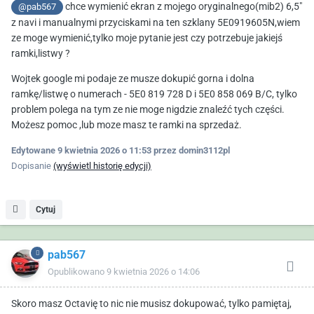
chce wymienić ekran z mojego oryginalnego(mib2) 6,5"
@pab567
z navi i manualnymi przyciskami na ten szklany 5E0919605N,wiem
ze moge wymienić,tylko moje pytanie jest czy potrzebuje jakiejś
ramki,listwy ?
Wojtek google mi podaje ze musze dokupić gorna i dolna
ramkę/listwę o numerach - 5E0 819 728 D i 5E0 858 069 B/C, tylko
problem polega na tym ze nie moge nigdzie znaleźć tych części.
Możesz pomoc ,lub moze masz te ramki na sprzedaż.
Edytowane
9 kwietnia 2026 o 11:53
przez domin3112pl
Dopisanie
(wyświetl historię edycji)
Cytuj
pab567
Opublikowano
9 kwietnia 2026 o 14:06
Skoro masz Octavię to nic nie musisz dokupować, tylko pamiętaj,