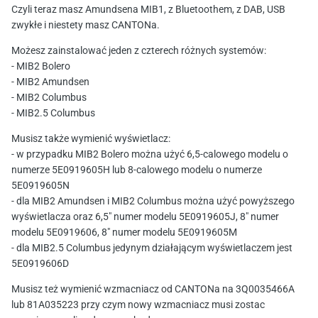
Czyli teraz masz Amundsena MIB1, z Bluetoothem, z DAB, USB
zwykłe i niestety masz CANTONa.
Możesz zainstalować jeden z czterech różnych systemów:
- MIB2 Bolero
- MIB2 Amundsen
- MIB2 Columbus
- MIB2.5 Columbus
Musisz także wymienić wyświetlacz:
- w przypadku MIB2 Bolero można użyć 6,5-calowego modelu o
numerze 5E0919605H lub 8-calowego modelu o numerze
5E0919605N
- dla MIB2 Amundsen i MIB2 Columbus można użyć powyższego
wyświetlacza oraz 6,5" numer modelu 5E0919605J, 8" numer
modelu 5E0919606, 8" numer modelu 5E0919605M
- dla MIB2.5 Columbus jedynym działającym wyświetlaczem jest
5E0919606D
Musisz też wymienić wzmacniacz od CANTONa na 3Q0035466A
lub 81A035223 przy czym nowy wzmacniacz musi zostac