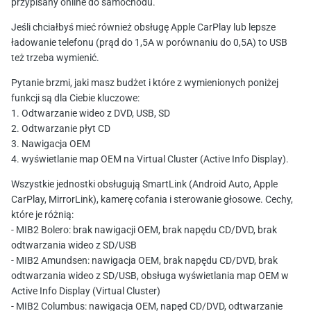
przypisany online do samochodu.
Jeśli chciałbyś mieć również obsługę Apple CarPlay lub lepsze
ładowanie telefonu (prąd do 1,5A w porównaniu do 0,5A) to USB
też trzeba wymienić.
Pytanie brzmi, jaki masz budżet i które z wymienionych poniżej
funkcji są dla Ciebie kluczowe:
1. Odtwarzanie wideo z DVD, USB, SD
2. Odtwarzanie płyt CD
3. Nawigacja OEM
4. wyświetlanie map OEM na Virtual Cluster (Active Info Display).
Wszystkie jednostki obsługują SmartLink (Android Auto, Apple
CarPlay, MirrorLink), kamerę cofania i sterowanie głosowe. Cechy,
które je różnią:
- MIB2 Bolero: brak nawigacji OEM, brak napędu CD/DVD, brak
odtwarzania wideo z SD/USB
- MIB2 Amundsen: nawigacja OEM, brak napędu CD/DVD, brak
odtwarzania wideo z SD/USB, obsługa wyświetlania map OEM w
Active Info Display (Virtual Cluster)
- MIB2 Columbus: nawigacja OEM, napęd CD/DVD, odtwarzanie