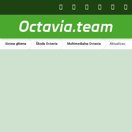
Octavia.team
Strona główna
Škoda Octavia
Multimedialna Octavia
Aktualizacja 