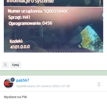
Cytuj
pab567
Opublikowano
29 czerwca 2026 o 07:38
Wysłane na PW