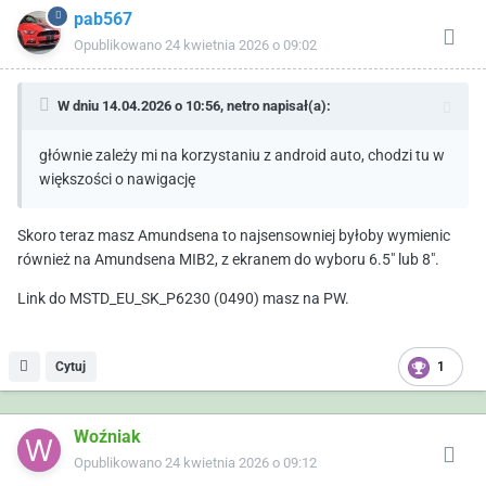
pab567
Opublikowano
24 kwietnia 2026 o 09:02
W dniu 14.04.2026 o 10:56,
netro
napisał(a):
głównie zależy mi na korzystaniu z android auto, chodzi tu w
większości o nawigację
Skoro teraz masz Amundsena to najsensowniej byłoby wymienic
również na Amundsena MIB2, z ekranem do wyboru 6.5" lub 8".
Link do MSTD_EU_SK_P6230 (0490) masz na PW.
Cytuj
1
Woźniak
Opublikowano
24 kwietnia 2026 o 09:12