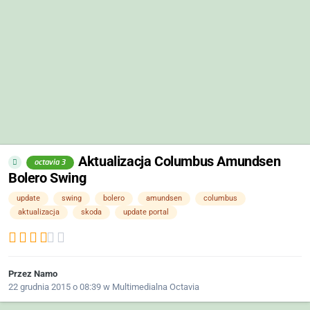
Aktualizacja Columbus Amundsen
octavia 3
Bolero Swing
update
swing
bolero
amundsen
columbus
aktualizacja
skoda
update portal
Przez
Namo
22 grudnia 2015 o 08:39
w
Multimedialna Octavia