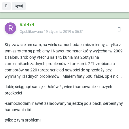
Cytuj
Raf4x4
Opublikowano
19 stycznia 2019 o 06:31
Styl zawsze ten sam, na wielu samochodach niezmienny, a tylko z
tym szrotem są problemy ! Nawet roomster który wyjechał w 2009
z salonu zrobiony vtechu na 145 kunia ma 250tysi na
zamiennikach żadnych problemów z tarczami.
2FL zrobiona u
compotów na 220 tarcze serie od nowości do sprzedaży bez
wymiany i żadnych problemów ! Miałem fiaty 500, fabie, ople nic...
-lubię ściągnąć sadzę z tłoków
?
, więc i hamowanie z dużych
prędkości
-
samochodami nawet załadowanymi jeżdżę po alpach, serpentyny,
hamowania itd.
tylko z tym problem !