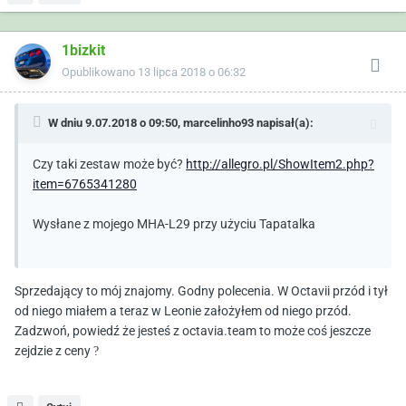
1bizkit
Opublikowano
13 lipca 2018 o 06:32
W dniu 9.07.2018 o 09:50,
marcelinho93
napisał(a):
Czy taki zestaw może być?
http://allegro.pl/ShowItem2.php?
item=6765341280
Wysłane z mojego MHA-L29 przy użyciu Tapatalka
Sprzedający to mój znajomy. Godny polecenia. W Octavii przód i tył
od niego miałem a teraz w Leonie założyłem od niego przód.
Zadzwoń, powiedź że jesteś z octavia.team to może coś jeszcze
zejdzie z ceny
?