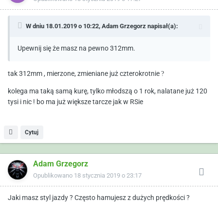
W dniu 18.01.2019 o 10:22,
Adam Grzegorz
napisał(a):
Upewnij się że masz na pewno 312mm.
tak 312mm , mierzone, zmieniane już czterokrotnie
?
kolega ma taką samą kurę, tylko młodszą o 1 rok, nalatane już 120
tysi i nic ! bo ma już większe tarcze jak w RSie
Cytuj
Adam Grzegorz
Opublikowano
18 stycznia 2019 o 23:17
Jaki masz styl jazdy ? Często hamujesz z dużych prędkości ?