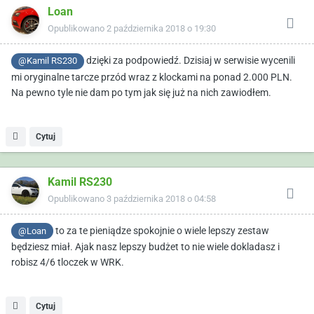
Loan
Opublikowano
2 października 2018 o 19:30
dzięki za podpowiedź. Dzisiaj w serwisie wycenili
@Kamil RS230
mi oryginalne tarcze przód wraz z klockami na ponad 2.000 PLN.
Na pewno tyle nie dam po tym jak się już na nich zawiodłem.
Cytuj
Kamil RS230
Opublikowano
3 października 2018 o 04:58
to za te pieniądze spokojnie o wiele lepszy zestaw
@Loan
będziesz miał. Ajak nasz lepszy budżet to nie wiele dokladasz i
robisz 4/6 tloczek w WRK.
Cytuj