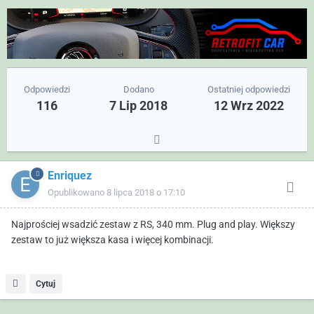
Odpowiedzi
Dodano
Ostatniej odpowiedzi
116
7 Lip 2018
12 Wrz 2022
Enriquez
Opublikowano
8 lipca 2018 o 17:10
Najprościej wsadzić zestaw z RS, 340 mm. Plug and play. Większy
zestaw to już większa kasa i więcej kombinacji.
Cytuj