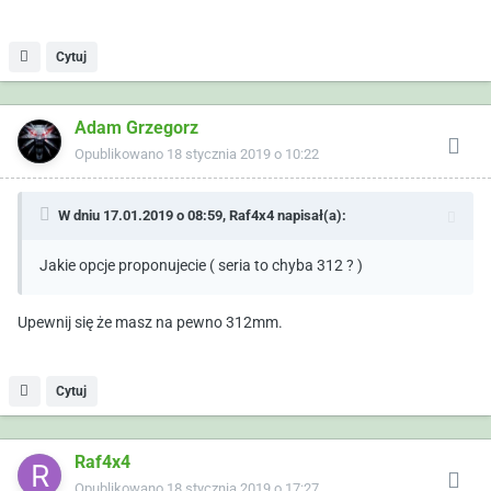
Cytuj
Adam Grzegorz
Opublikowano
18 stycznia 2019 o 10:22
W dniu 17.01.2019 o 08:59,
Raf4x4
napisał(a):
Jakie opcje proponujecie ( seria to chyba 312 ? )
Upewnij się że masz na pewno 312mm.
Cytuj
Raf4x4
Opublikowano
18 stycznia 2019 o 17:27