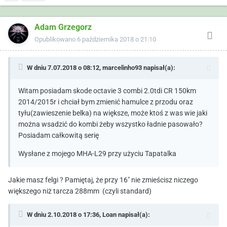
Adam Grzegorz
Opublikowano
6 października 2018 o 21:10
W dniu 7.07.2018 o 08:12,
marcelinho93
napisał(a):
Witam posiadam skode octavie 3 combi 2.0tdi CR 150km
2014/2015r i chciał bym zmienić hamulce z przodu oraz
tyłu(zawieszenie belka) na większe, może ktoś z was wie jaki
można wsadzić do kombi żeby wszystko ładnie pasowało?
Posiadam całkowitą serię
Wysłane z mojego MHA-L29 przy użyciu Tapatalka
Jakie masz felgi ? Pamiętaj, że przy 16" nie zmieścisz niczego
większego niż tarcza 288mm (czyli standard)
W dniu 2.10.2018 o 17:36,
Loan
napisał(a):