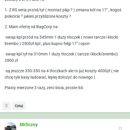
1. Z RS seria przód/tył ( montaż p&p ? ) zmiana kół na 17" , kogoś
polecicie ? jakieś przybliżone koszty ?
2. Mam ofertę od BagCorp na
:
-swap kpl przód na 345mm 1 duży tłoczek ( nowe tarcze i klocki
brembo ) 2500zł kpl , plus kupno felgi 17" i opon
-swap kpl tył na 310mm 1 duży tłoczek ( tarcze i klocki brembo)
2800 zł
-są jeszcze 330-350 na 4 tłoczkach ale to już koszty 4000zł ( nie
chcę tyle kasy ładować, lepiej dołożyć do nowego )
Piasty mierzone 3 razy, zero bicia, proste itd.
Cytuj
Mr0czny