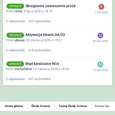
Skrzypienie zawieszenie przód
octavia 3
Przez
Isma
,
5 lipca 2026 o 18:10
9
odpowiedzi
620
wyświetleń
Aktywacja SmartLink O3
octavia 3
Przez
uberas
,
30 czerwca 2026 o 19:21
0
odpowiedzi
518
wyświetleń
Błąd katalizator NOx
octavia 3
Przez
michal0604
,
12 czerwca 2026 o 16:09
0
odpowiedzi
337
wyświetleń
Strona główna
Škoda Octavia
Tuning Škody Octavia
Zmiana hamulc