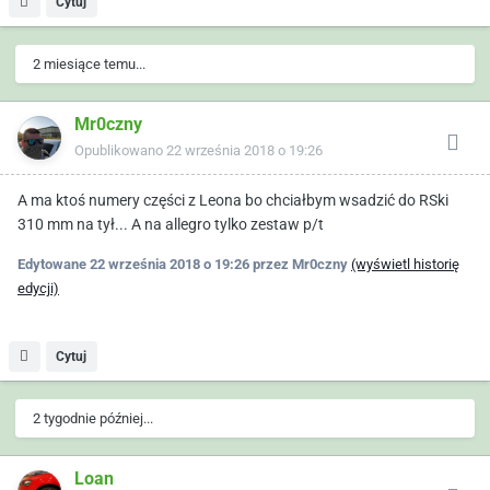
Cytuj
2 miesiące temu...
Mr0czny
Opublikowano
22 września 2018 o 19:26
A ma ktoś numery części z Leona bo chciałbym wsadzić do RSki
310 mm na tył... A na allegro tylko zestaw p/t
Edytowane
22 września 2018 o 19:26
przez Mr0czny
(wyświetl historię
edycji)
Cytuj
2 tygodnie później...
Loan