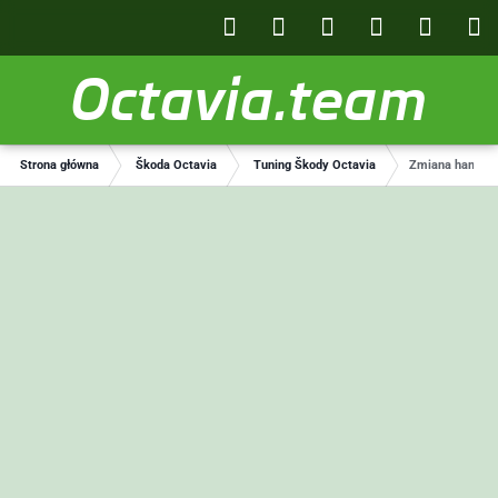
Octavia.team
Strona główna
Škoda Octavia
Tuning Škody Octavia
Zmiana hamulc