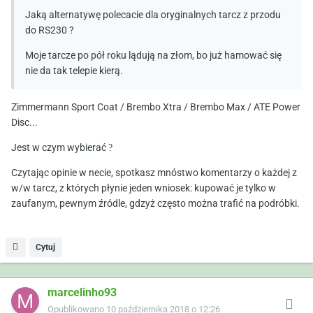
Jaką alternatywę polecacie dla oryginalnych tarcz z przodu
do RS230 ?
Moje tarcze po pół roku lądują na złom, bo już hamować się
nie da tak telepie kierą.
Zimmermann Sport Coat / Brembo Xtra / Brembo Max / ATE Power
Disc...
Jest w czym wybierać
?
Czytając opinie w necie, spotkasz mnóstwo komentarzy o każdej z
w/w tarcz, z których płynie jeden wniosek: kupować je tylko w
zaufanym, pewnym źródle, gdzyż często można trafić na podróbki.
Cytuj
marcelinho93
Opublikowano
10 października 2018 o 12:26