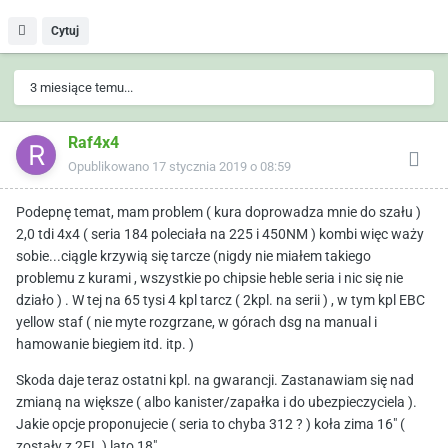
Cytuj
3 miesiące temu...
Raf4x4
Opublikowano
17 stycznia 2019 o 08:59
Podepnę temat, mam problem ( kura doprowadza mnie do szału )
2,0 tdi 4x4 ( seria 184 poleciała na 225 i 450NM ) kombi więc waży
sobie...ciągle krzywią się tarcze (nigdy nie miałem takiego
problemu z kurami , wszystkie po chipsie heble seria i nic się nie
działo ) . W tej na 65 tysi 4 kpl tarcz ( 2kpl. na serii ) , w tym kpl EBC
yellow staf ( nie myte rozgrzane, w górach dsg na manual i
hamowanie biegiem itd. itp. )
Skoda daje teraz ostatni kpl. na gwarancji. Zastanawiam się nad
zmianą na większe ( albo kanister/zapałka i do ubezpieczyciela ).
Jakie opcje proponujecie ( seria to chyba 312 ? ) koła zima 16" (
zostały z 2FL ) lato 18"