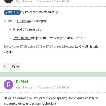
Opublikowano
17 stycznia 2019 o 16:00
tylko ceramika cie uratuje...
@Raf4x4
polecam
Grzes_44
na allegro:
Przód 340 mm
p&p
Tył 310 mm
nie jestem pewny czy do 4x4 też p&p
Edytowane
17 stycznia 2019 o 17:09
przez Mr0czny
(wyświetl historię
edycji)
Cytuj
Raf4x4
Opublikowano
17 stycznia 2019 o 19:06
Dzięki za namiar, muszę przemyśleć sprawę. Dość duże koszty w
stosunku do wartości samochodu
:(