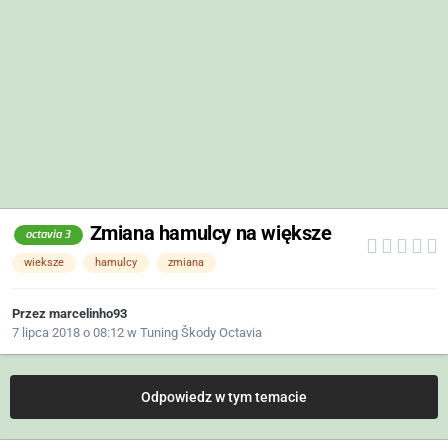
Zmiana hamulcy na większe
octavia 3
wieksze
hamulcy
zmiana
Przez
marcelinho93
7 lipca 2018 o 08:12
w
Tuning Škody Octavia
Odpowiedz w tym temacie