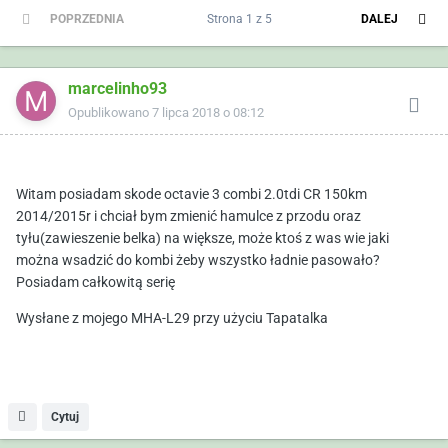
POPRZEDNIA
Strona 1 z 5
DALEJ
marcelinho93
Opublikowano
7 lipca 2018 o 08:12
Witam posiadam skode octavie 3 combi 2.0tdi CR 150km
2014/2015r i chciał bym zmienić hamulce z przodu oraz
tyłu(zawieszenie belka) na większe, może ktoś z was wie jaki
można wsadzić do kombi żeby wszystko ładnie pasowało?
Posiadam całkowitą serię
Wysłane z mojego MHA-L29 przy użyciu Tapatalka
Cytuj