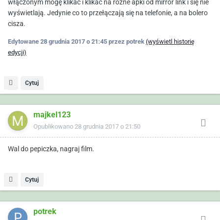
włączonym mogę klikać i klikać na różne apki od mirror link i się nie
wyświetlają. Jedynie co to przełączają się na telefonie, a na bolero
cisza.
Edytowane
28 grudnia 2017 o 21:45
przez potrek
(wyświetl historię
edycji)
Cytuj
majkel123
Opublikowano
28 grudnia 2017 o 21:50
Wal do pepiczka, nagraj film.
Cytuj
potrek