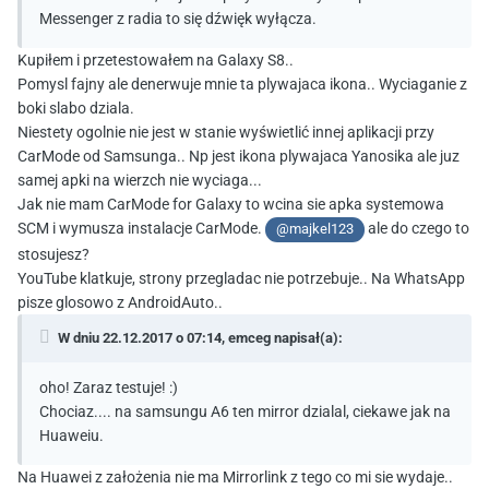
Messenger z radia to się dźwięk wyłącza.
Kupiłem i przetestowałem na Galaxy S8..
Pomysl fajny ale denerwuje mnie ta plywajaca ikona.. Wyciaganie z
boki slabo dziala.
Niestety ogolnie nie jest w stanie wyświetlić innej aplikacji przy
CarMode od Samsunga.. Np jest ikona plywajaca Yanosika ale juz
samej apki na wierzch nie wyciaga...
Jak nie mam CarMode for Galaxy to wcina sie apka systemowa
SCM i wymusza instalacje CarMode.
ale do czego to
@majkel123
stosujesz?
YouTube klatkuje, strony przegladac nie potrzebuje.. Na WhatsApp
pisze glosowo z AndroidAuto..
W dniu 22.12.2017 o 07:14,
emceg
napisał(a):
oho! Zaraz testuje! :)
Chociaz.... na samsungu A6 ten mirror dzialal, ciekawe jak na
Huaweiu.
Na Huawei z założenia nie ma Mirrorlink z tego co mi sie wydaje..