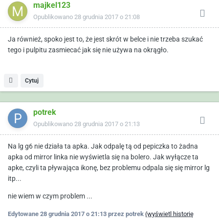
majkel123
Opublikowano
28 grudnia 2017 o 21:08
Ja również, spoko jest to, że jest skrót w belce i nie trzeba szukać
tego i pulpitu zasmiecać jak się nie używa na okrągło.
Cytuj
potrek
Opublikowano
28 grudnia 2017 o 21:13
Na lg g6 nie działa ta apka. Jak odpalę tą od pepiczka to żadna
apka od mirror linka nie wyświetla się na bolero. Jak wyłącze ta
apke, czyli ta pływająca ikonę, bez problemu odpala się się mirror lg
itp...
nie wiem w czym problem ...
Edytowane
28 grudnia 2017 o 21:13
przez potrek
(wyświetl historię