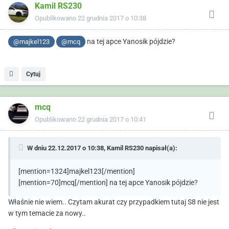
Kamil RS230
Opublikowano
22 grudnia 2017 o 10:38
na tej apce Yanosik pójdzie?
@majkel123
@mcq
Cytuj
mcq
Opublikowano
22 grudnia 2017 o 10:41
W dniu 22.12.2017 o 10:38, Kamil RS230 napisał(a):
[mention=1324]majkel123[/mention]
[mention=70]mcq[/mention] na tej apce Yanosik pójdzie?
Właśnie nie wiem.. Czytam akurat czy przypadkiem tutaj S8 nie jest
w tym temacie za nowy..