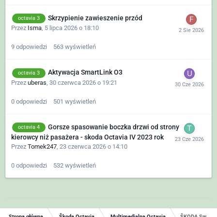
Skrzypienie zawieszenie przód
octavia 3
Przez
Isma
,
5 lipca 2026 o 18:10
9
odpowiedzi
563
wyświetleń
Aktywacja SmartLink O3
octavia 3
Przez
uberas
,
30 czerwca 2026 o 19:21
0
odpowiedzi
501
wyświetleń
Gorsze spasowanie boczka drzwi od strony
octavia 4
kierowcy niż pasażera - skoda Octavia IV 2023 rok
Przez
Tomek247
,
23 czerwca 2026 o 14:10
0
odpowiedzi
532
wyświetleń
Strona główna
Škoda Octavia
Multimedialna Octavia
ŠKODA SmartL