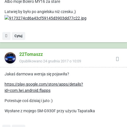
Albo moje Bolero MY16 za stare
Latwiej by było po angielsku niż czesku ;)
Cytuj
22Tomaszz
Opublikowano
24 grudnia 2017 o 10:09
Jakaś darmowa wersja się pojawiła?
https://play.google.com/store/apps/details?
id=com.lwi.android.flapps
Potestuje coś dzisiaj i juto :)
Wysłane z mojego SM-G930F przy użyciu Tapatalka