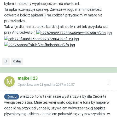
bylem zmuszony wypinać jeszcze na chwile tel.
Ta apka rozwiązuje sprawę. Zawsze w rogu mam możliwość
odwarcia belki z apkami ;) Na codzień przycisk mi w miare nie
przeszkadza..
Tak więc dla mnie ta apka bardziej niz do MirrorLink przydała sie
przy AndroidAuto :)
Cytuj
majkel123
Opublikowano
28 grudnia 2017 o 20:57
wiesz co, to w takim razie wystarczyła by dla Ciebie ta
@mcq
wersja bezpłatna. Mnie też wnerwiało odpinanie fona by najpierw
odpalić na przykład yanosik, używałem wówczas takiej
appki
z
plywajacym guzikiem. Ja mialem pobawić się z tym wszystkim i w