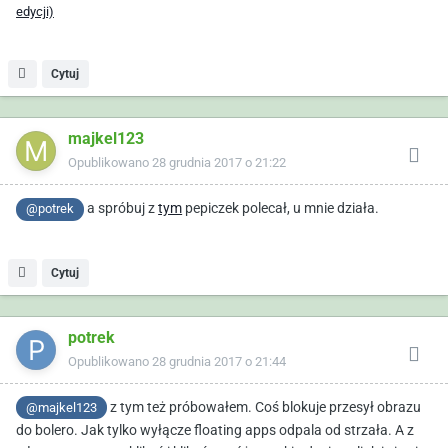
edycji)
Cytuj
majkel123
Opublikowano
28 grudnia 2017 o 21:22
a spróbuj z
tym
pepiczek polecał, u mnie działa.
@potrek
Cytuj
potrek
Opublikowano
28 grudnia 2017 o 21:44
z tym też próbowałem. Coś blokuje przesył obrazu
@majkel123
do bolero. Jak tylko wyłącze floating apps odpala od strzała. A z