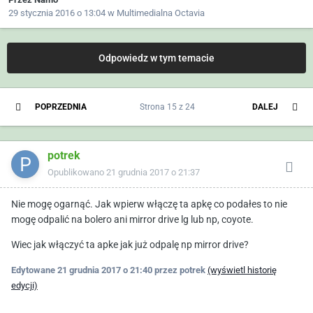
29 stycznia 2016 o 13:04
w
Multimedialna Octavia
Odpowiedz w tym temacie
POPRZEDNIA
Strona 15 z 24
DALEJ
potrek
Opublikowano
21 grudnia 2017 o 21:37
Nie mogę ogarnąć. Jak wpierw włączę ta apkę co podałes to nie
mogę odpalić na bolero ani mirror drive lg lub np, coyote.
Wiec jak włączyć ta apke jak już odpalę np mirror drive?
Edytowane
21 grudnia 2017 o 21:40
przez potrek
(wyświetl historię
edycji)