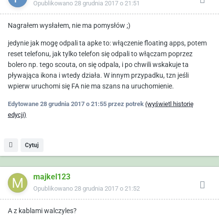
Opublikowano
28 grudnia 2017 o 21:51
Nagrałem wysłałem, nie ma pomysłów ;)
jedynie jak mogę odpali ta apke to: włączenie floating apps, potem
reset telefonu, jak tylko telefon się odpali to włączam poprzez
bolero np. tego scouta, on się odpala, i po chwili wskakuje ta
pływająca ikona i wtedy działa. W innym przypadku, tzn jeśli
wpierw uruchomi się FA nie ma szans na uruchomienie.
Edytowane
28 grudnia 2017 o 21:55
przez potrek
(wyświetl historię
edycji)
Cytuj
majkel123
Opublikowano
28 grudnia 2017 o 21:52
A z kablami walczyles?