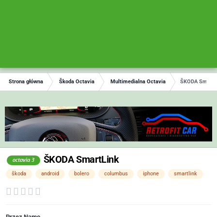
Strona główna
Škoda Octavia
Multimedialna Octavia
ŠKODA SmartL
ŠKODA SmartLink
octavia 3
škoda
android
bolero
columbus
iphone
smartlink
Przez
Namo