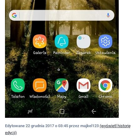
Edytowane
22 grudnia 2017 o 03:45
przez majkel123
(wyświetl historię
edycji)