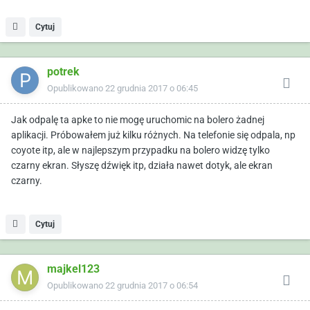
Cytuj
potrek
Opublikowano
22 grudnia 2017 o 06:45
Jak odpalę ta apke to nie mogę uruchomic na bolero żadnej
aplikacji. Próbowałem już kilku różnych. Na telefonie się odpala, np
coyote itp, ale w najlepszym przypadku na bolero widzę tylko
czarny ekran. Słyszę dźwięk itp, działa nawet dotyk, ale ekran
czarny.
Cytuj
majkel123
Opublikowano
22 grudnia 2017 o 06:54