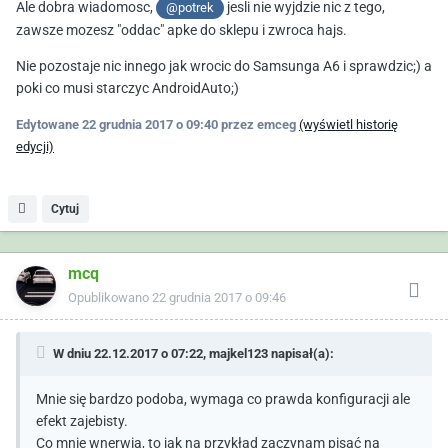
Ale dobra wiadomosc,
jesli nie wyjdzie nic z tego,
@potrek
zawsze mozesz "oddac" apke do sklepu i zwroca hajs.
Nie pozostaje nic innego jak wrocic do Samsunga A6 i sprawdzic;) a
poki co musi starczyc AndroidAuto;)
Edytowane
22 grudnia 2017 o 09:40
przez emceg
(wyświetl historię
edycji)
Cytuj
mcq
Opublikowano
22 grudnia 2017 o 09:46
W dniu 22.12.2017 o 07:22,
majkel123
napisał(a):
Mnie się bardzo podoba, wymaga co prawda konfiguracji ale
efekt zajebisty.
Co mnie wnerwia, to jak na przykład zaczynam pisać na