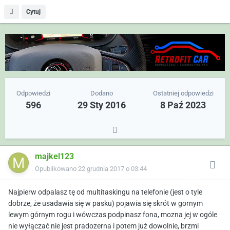
Cytuj
Odpowiedzi
Dodano
Ostatniej odpowiedzi
596
29 Sty 2016
8 Paź 2023
majkel123
Opublikowano
22 grudnia 2017 o 03:44
Najpierw odpalasz tę od multitaskingu na telefonie (jest o tyle
dobrze, że usadawia się w pasku) pojawia się skrót w gornym
lewym górnym rogu i wówczas podpinasz fona, mozna jej w ogóle
nie wyłączać nie jest pradozerna i potem już dowolnie, brzmi