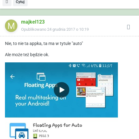
Cytuj
majkel123
Opublikowano
24 grudnia 2017 o 10:19
Nie, to nie ta appka, ta ma w tytule "auto"
Ale może też będzie ok.