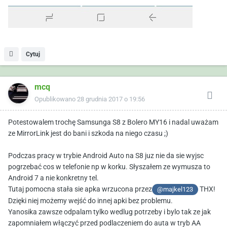
Cytuj
mcq
Opublikowano
28 grudnia 2017 o 19:56
Potestowalem trochę Samsunga S8 z Bolero MY16 i nadal uważam
ze MirrorLink jest do bani i szkoda na niego czasu ;)
Podczas pracy w trybie Android Auto na S8 juz nie da sie wyjsc
pogrzebać cos w telefonie np w korku. Słyszałem ze wymusza to
Android 7 a nie konkretny tel.
Tutaj pomocna stała sie apka wrzucona przez
THX!
@majkel123
Dzięki niej możemy wejść do innej apki bez problemu.
Yanosika zawsze odpalam tylko wedlug potrzeby i bylo tak ze jak
zapomniałem włączyć przed podlaczeniem do auta w tryb AA