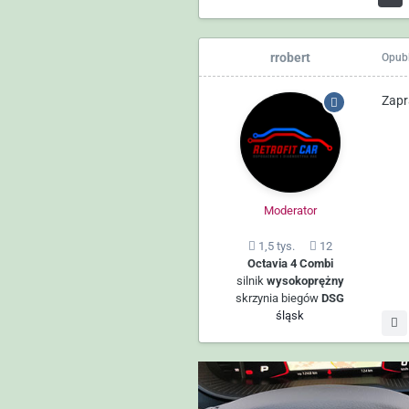
rrobert
Opub
Zapr
Moderator
1,5 tys.
12
Octavia 4 Combi
silnik
wysokoprężny
skrzynia biegów
DSG
śląsk