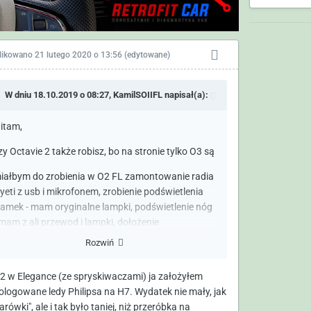
likowano
21 lutego 2020 o 13:56
(edytowane)
W dniu 18.10.2019 o 08:27,
KamilSOIIFL
napisał(a):
itam,
zy Octavie 2 także robisz, bo na stronie tylko O3 są
iałbym do zrobienia w O2 FL zamontowanie radia
 yeti z usb i mikrofonem, zrobienie podświetlenia
lamek - mam oryginalne lampki, podświetlenie nóg
 mam z ali przewod i lampki, dołożenie
odświetlenia ambientowego w drzwiach - mam
Rozwiń
otowy produkt od gościa z OCP.
2 w Elegance (ze spryskiwaczami) ja założyłem
hciałem takze kiedys zmienić lampy na ksenony,
logowane ledy Philipsa na H7. Wydatek nie mały, jak
am spryskiwacze, wersja elegance , nie mam
arówki", ale i tak było taniej, niż przeróbka na
adnych części.