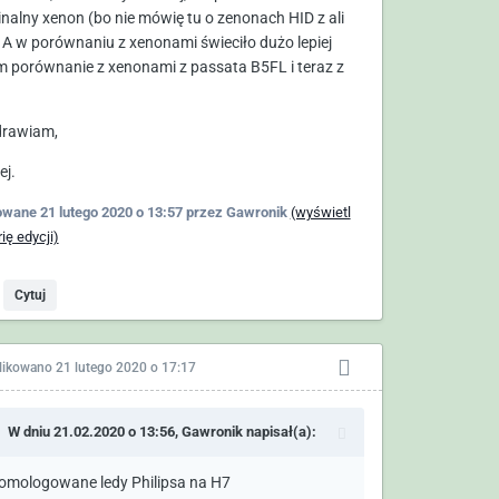
inalny xenon (bo nie mówię tu o zenonach HID z ali
 ty częsci także szukasz czy do Ciebie trzeba juz z
 A w porównaniu z xenonami świeciło dużo lepiej
zesciami przyjezdzac
 porównanie z xenonami z passata B5FL i teraz z
roszę o info pozdrawiam
rawiam,
ej.
owane
21 lutego 2020 o 13:57
przez Gawronik
(wyświetl
rię edycji)
Cytuj
likowano
21 lutego 2020 o 17:17
W dniu 21.02.2020 o 13:56,
Gawronik
napisał(a):
omologowane ledy Philipsa na H7