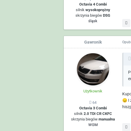
Octavia 4 Combi
silnik
wysokoprężny
skrzynia biegów
DSG
śląsk
Gawronik
Opub
P
e
Użytkownik
Kupo
😞
I 
64
hisz
Octavia 3 Combi
silnik
2.0 TDI CR CKFC
skrzynia biegów
manualna
WGM