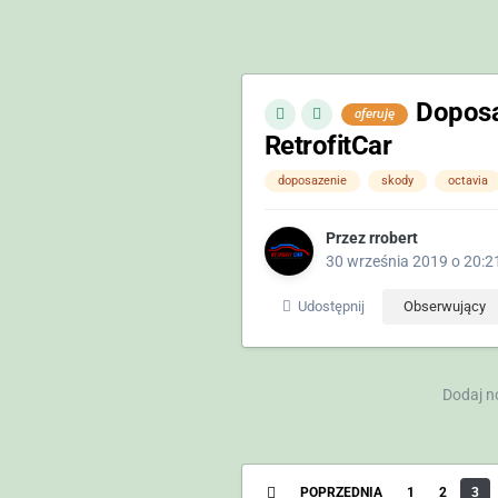
Doposa
oferuję
RetrofitCar
doposazenie
skody
octavia
Przez
rrobert
30 września 2019 o 20:2
Udostępnij
Obserwujący
Dodaj n
POPRZEDNIA
1
2
3