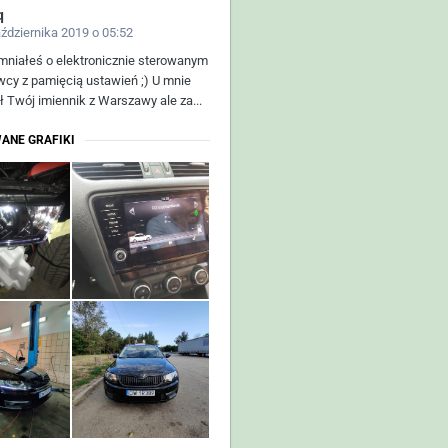
q
aździernika 2019 o 05:52
niałeś o elektronicznie sterowanym
owcy z pamięcią ustawień ;) U mnie
ł Twój imiennik z Warszawy ale za...
ANE GRAFIKI