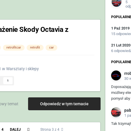
5
od
POPULARNE
żenie Skody Octavia z
1 Paź 2019
15 odpowie
21 Lut 2020
retrofitcar
retrofit
car
6 odpowied
POPULARNE
1
w
Warsztaty i sklepy
rro
30 
1
Doposażając
możliwy el
pomysł aby r
owy temat
Odpowiedz w tym temacie
pa
1 p
Tak trzymaj!
4
DALEJ
Strona 3 z 4