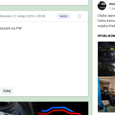
mc
1 p
Chyba zapom
likowano
21 lutego 2020 o 08:08
Autor
fotelu kier
wiązkę kład
aszam na PW
OPUBLIKOW
Cytuj