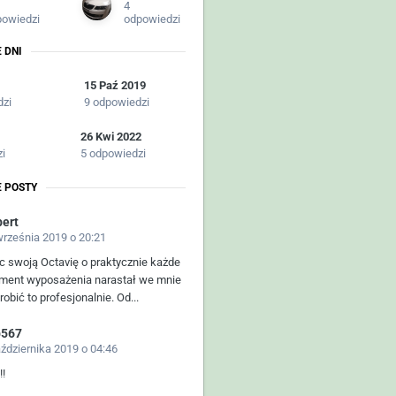
4
powiedzi
odpowiedzi
 DNI
15 Paź 2019
dzi
9 odpowiedzi
26 Kwi 2022
zi
5 odpowiedzi
 POSTY
bert
września 2019 o 20:21
 swoją Octavię o praktycznie każde
ement wyposażenia narastał we mnie
obić to profesjonalnie. Od...
b567
aździernika 2019 o 04:46
!!