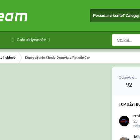
team
Posiadasz konto? Zaloguj
Cała aktywność
y i sklepy
Doposażenie Skody Octavia z RetrofitCar
Odpowiedzi
92
TOP UŻYTK
rro
23
odp
Mil