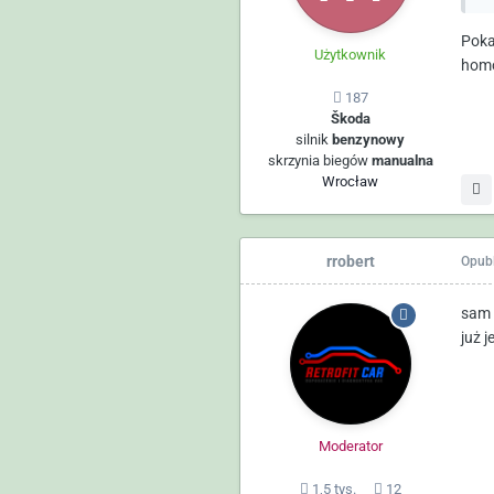
Poka
Użytkownik
homo
187
Škoda
silnik
benzynowy
skrzynia biegów
manualna
Wrocław
rrobert
Opub
sam 
już 
Moderator
1,5 tys.
12