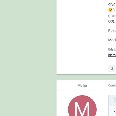
oryg
A
😉
).
c
(mam
O3).
p
Pozd
Maci
Edyt
histo
Mefju
Opub
h