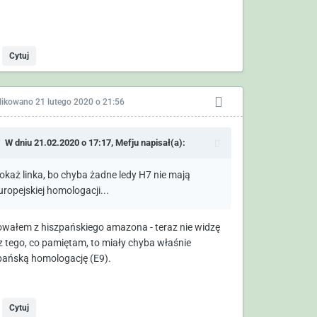
Cytuj
likowano
21 lutego 2020 o 21:56
W dniu 21.02.2020 o 17:17,
Mefju
napisał(a):
okaż linka, bo chyba żadne ledy H7 nie mają
uropejskiej homologacji...
wałem z hiszpańskiego amazona - teraz nie widzę
z tego, co pamiętam, to miały chyba właśnie
pańską homologację (E9).
Cytuj