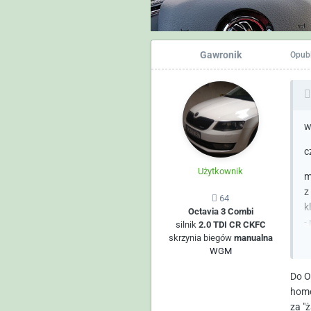
Gawronik
Opub
w
c
Użytkownik
m
z
64
k
Octavia 3 Combi
-
silnik
2.0 TDI CR CKFC
p
skrzynia biegów
manualna
WGM
g
Do O
C
homo
m
za "ż
ż