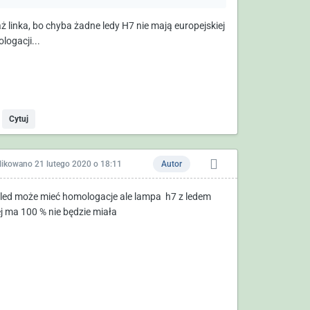
ż linka, bo chyba żadne ledy H7 nie mają europejskiej
logacji...
Cytuj
likowano
21 lutego 2020 o 18:11
Autor
led może mieć homologacje ale lampa h7 z ledem
jej ma 100 % nie będzie miała