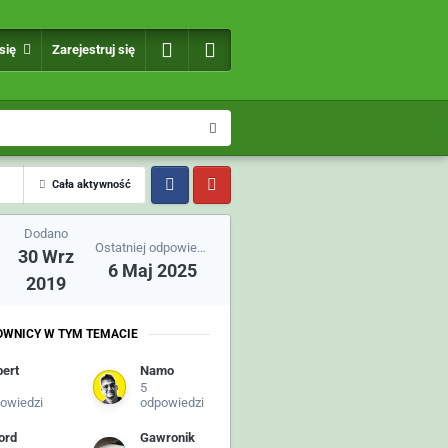
 się
Zarejestruj się
Cała aktywność
Dodano
Ostatniej odpowiedzi
30 Wrz
6 Maj 2025
2019
OWNICY W TYM TEMACIE
bert
Namo
5
owiedzi
odpowiedzi
ord
Gawronik