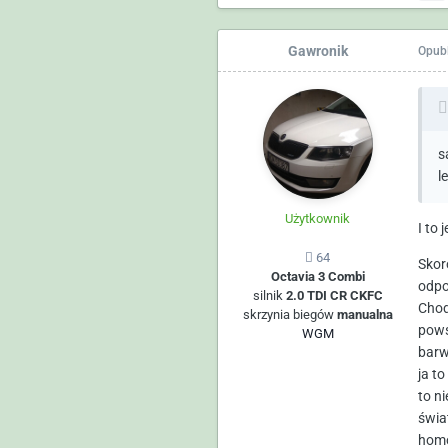
Gawronik
Opub
s
l
Użytkownik
I to 
64
Skor
Octavia 3 Combi
odpo
silnik
2.0 TDI CR CKFC
Chod
skrzynia biegów
manualna
pows
WGM
barwo
ja t
to n
świa
homo