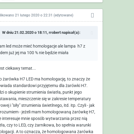
likowano
21 lutego 2020 o 22:31
(edytowane)
W dniu 21.02.2020 o 18:11,
rrobert
napisał(a):
am led może mieć homologacje ale lampa h7 z
edem już jej ma 100 % nie będzie miała
jest ciekawy temat...
o żarówka H7 LED ma homologację, to znaczy że
wiada standardowi przyjętemu dla żarówki H7.
zi o skupienie strumienia światła, punkt jego
tawania, mieszczenie się w zakresie temperatury
wej i "siły" strumienia świetlnego, itd. itp. Czyli - jak
o rozumiem - jeżeli mam homologowaną żarówkę H7,
ie interesuje mnie sposób wytwarzania przez nią
tła, czy to LED, czy żarnikowa, bo spełnia warunki
logacji. A to oznacza, że homologowana żarówka