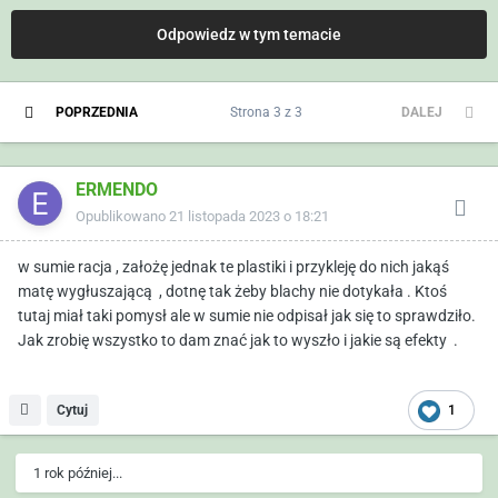
Odpowiedz w tym temacie
POPRZEDNIA
Strona 3 z 3
DALEJ
ERMENDO
Opublikowano
21 listopada 2023 o 18:21
w sumie racja , założę jednak te plastiki i przykleję do nich jakąś
matę wygłuszającą , dotnę tak żeby blachy nie dotykała . Ktoś
tutaj miał taki pomysł ale w sumie nie odpisał jak się to sprawdziło.
Jak zrobię wszystko to dam znać jak to wyszło i jakie są efekty .
Cytuj
1
1 rok później...