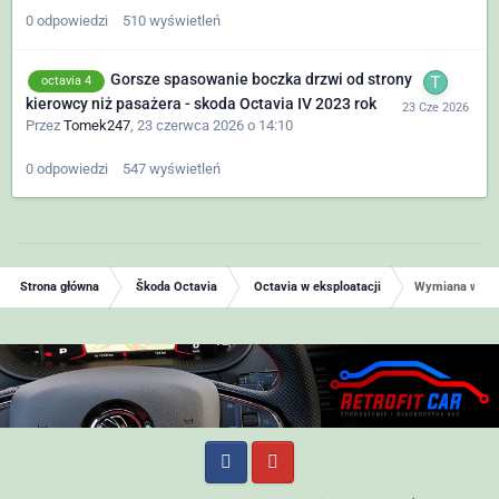
0
odpowiedzi
510
wyświetleń
Gorsze spasowanie boczka drzwi od strony
octavia 4
kierowcy niż pasażera - skoda Octavia IV 2023 rok
Przez
Tomek247
,
23 czerwca 2026 o 14:10
0
odpowiedzi
547
wyświetleń
Strona główna
Škoda Octavia
Octavia w eksploatacji
Wymiana wytłum