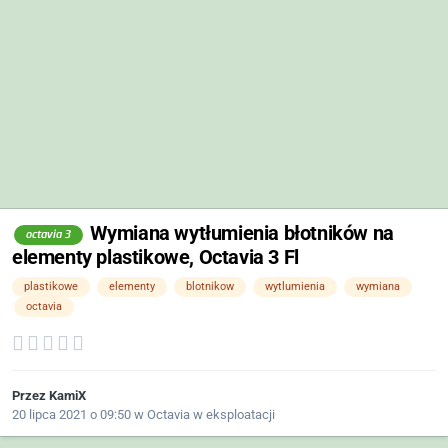
Wymiana wytłumienia błotników na
octavia 3
elementy plastikowe, Octavia 3 Fl
plastikowe
elementy
blotnikow
wytlumienia
wymiana
octavia
Przez
KamiX
20 lipca 2021 o 09:50
w
Octavia w eksploatacji