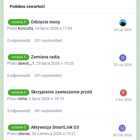
Podobna zawartość
Odcięcie mocy
octavia 3
Przez
Konczita
,
24 lipca 2026 o 17:03
0
odpowiedzi
231
wyświetleń
Zamiana radia
octavia 3
Przez
dawid__1
,
23 lipca 2026 o 10:23
0
odpowiedzi
291
wyświetleń
Skrzypienie zawieszenie przód
octavia 3
Przez
Isma
,
5 lipca 2026 o 18:10
9
odpowiedzi
581
wyświetleń
Aktywacja SmartLink O3
octavia 3
Przez
uberas
,
30 czerwca 2026 o 19:21