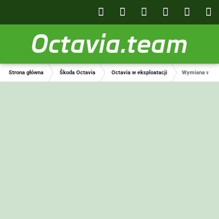
Octavia.team
Strona główna
Škoda Octavia
Octavia w eksploatacji
Wymiana wytłum