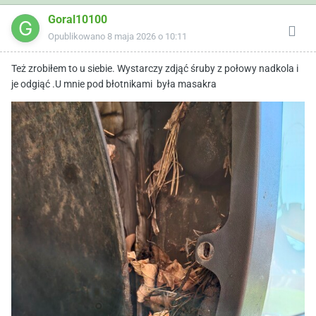
Goral10100
Opublikowano
8 maja 2026 o 10:11
Też zrobiłem to u siebie. Wystarczy zdjąć śruby z połowy nadkola i
je odgiąć .U mnie pod błotnikami była masakra