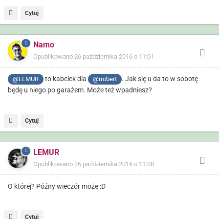
Cytuj
Namo
Opublikowano
26 października 2016 o 11:01
to kabelek dla
. Jak się u da to w sobotę
@LEMUR
@rrobert
będę u niego po garażem. Może też wpadniesz?
Cytuj
LEMUR
Opublikowano
26 października 2016 o 11:08
O której? Późny wieczór może :D
Cytuj