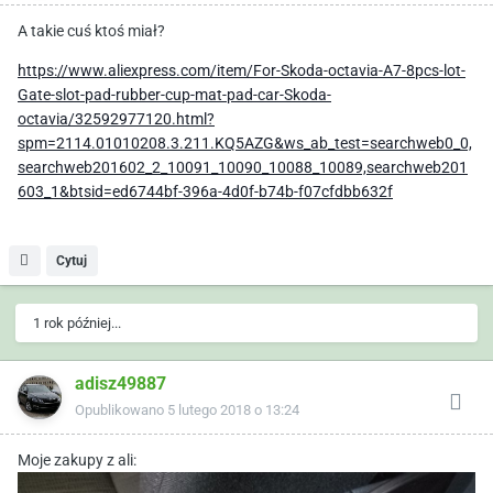
A takie cuś ktoś miał?
https://www.aliexpress.com/item/For-Skoda-octavia-A7-8pcs-lot-
Gate-slot-pad-rubber-cup-mat-pad-car-Skoda-
octavia/32592977120.html?
spm=2114.01010208.3.211.KQ5AZG&ws_ab_test=searchweb0_0,
searchweb201602_2_10091_10090_10088_10089,searchweb201
603_1&btsid=ed6744bf-396a-4d0f-b74b-f07cfdbb632f
Cytuj
1 rok później...
adisz49887
Opublikowano
5 lutego 2018 o 13:24
Moje zakupy z ali: