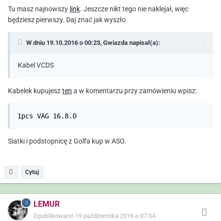
Tu masz najnowszy
link
. Jeszcze nikt tego nie naklejał, więc
będziesz pierwszy. Daj znać jak wyszło.
W dniu 19.10.2016 o 00:23,
Gwiazda
napisał(a):
Kabel VCDS
Kabelek kupujesz
ten
a w komentarzu przy zamówieniu wpisz:
1pcs VAG 16.8.0
Siatki i podstopnicę z Golfa kup w ASO.
Cytuj
LEMUR
Opublikowano
19 października 2016 o 07:04