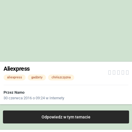
Aliexpress
aliexpress
gadżety
chińszczyzna
Przez
Namo
30 czerwca 2016 o 09:24
w
Internety
Odpowiedz w tym temacie