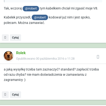
Tak, wczoraj
tym kabelkiem chciał mi zgasić moje V8.
@rrobert
Kabelek przyszedł,
kodował już nim i jest spoko,
@rrobert
polecam. Można zamawiać.
Cytuj
Rolek
Opublikowano
30 października 2016 o 11:28
a jaką wysyłkę trzeba tam zaznaczyć? standard? zapłacić trzeba
od razu chyba? nie mam doświadczenia w zamawianiu z
zagramanicy :)
Cytuj