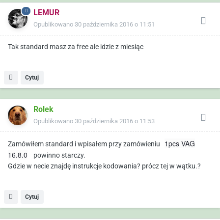
LEMUR
Opublikowano
30 października 2016 o 11:51
Tak standard masz za free ale idzie z miesiąc
Cytuj
Rolek
Opublikowano
30 października 2016 o 11:53
1pcs VAG
Zamówiłem standard i wpisałem przy zamówieniu
16.8.0
powinno starczy.
Gdzie w necie znajdę instrukcje kodowania? prócz tej w wątku.?
Cytuj