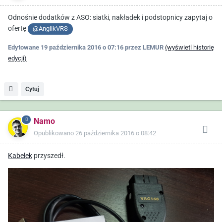
Odnośnie dodatków z ASO: siatki, nakładek i podstopnicy zapytaj o
ofertę
@AnglikVRS
Edytowane
19 października 2016 o 07:16
przez LEMUR
(wyświetl historię
edycji)
Cytuj
Namo
Opublikowano
26 października 2016 o 08:42
Kabelek
przyszedł.