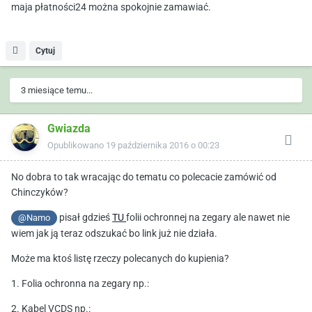
maja płatności24 można spokojnie zamawiać.
Cytuj
3 miesiące temu...
Gwiazda
Opublikowano
19 października 2016 o 00:23
No dobra to tak wracając do tematu co polecacie zamówić od
Chinczyków?
pisał gdzieś
TU
folii ochronnej na zegary ale nawet nie
@Namo
wiem jak ją teraz odszukać bo link już nie działa.
Może ma ktoś listę rzeczy polecanych do kupienia?
1. Folia ochronna na zegary np.:
2. Kabel VCDS np.: