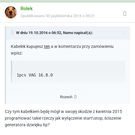
Rolek
Opublikowano
30 października 2016 o 09:21
W dniu 19.10.2016 o 06:52,
Namo
napisał(a):
Kabelek kupujesz
ten
a w komentarzu przy zamówieniu
wpisz:
1pcs VAG 16.8.0
Siatki i podstopnicę z Golfa kup w ASO.
Rozwiń
Czy tym kabelkiem będę mógł w swojej skodzie z kwietnia 2015
programować takie rzeczy jak wyłączenie start\stop, ściszenie
generatora dzwięku itp?