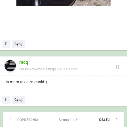
Cytuj
mcq
Opublikowano
5 lutego 2018 o 17:59
Ja mam takie zasłonki ;)
Cytuj
POPRZEDNIA
Strona 1 z 2
DALEJ