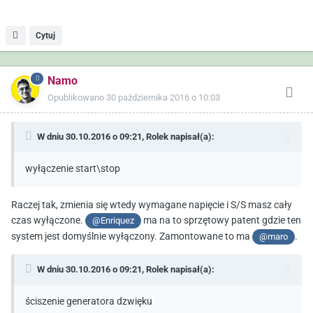
Cytuj
Namo
Opublikowano
30 października 2016 o 10:03
W dniu 30.10.2016 o 09:21,
Rolek
napisał(a):
wyłączenie start\stop
Raczej tak, zmienia się wtedy wymagane napięcie i S/S masz cały
czas wyłączone.
ma na to sprzętowy patent gdzie ten
@Enriquez
system jest domyślnie wyłączony. Zamontowane to ma
.
@maro
W dniu 30.10.2016 o 09:21,
Rolek
napisał(a):
ściszenie generatora dzwięku