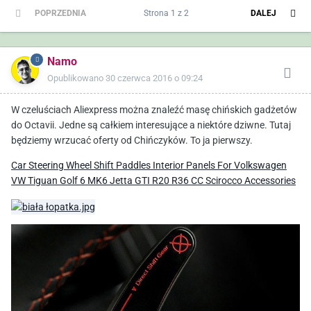
POPRZEDNIA
Strona 1 z 2
DALEJ
Namo
Opublikowano
30 czerwca 2016 o 09:24
W czeluściach Aliexpress można znaleźć masę chińskich gadżetów
do Octavii. Jedne są całkiem interesujące a niektóre dziwne. Tutaj
będziemy wrzucać oferty od Chińczyków. To ja pierwszy.
Car Steering Wheel Shift Paddles Interior Panels For Volkswagen
VW Tiguan Golf 6 MK6 Jetta GTI R20 R36 CC Scirocco Accessories