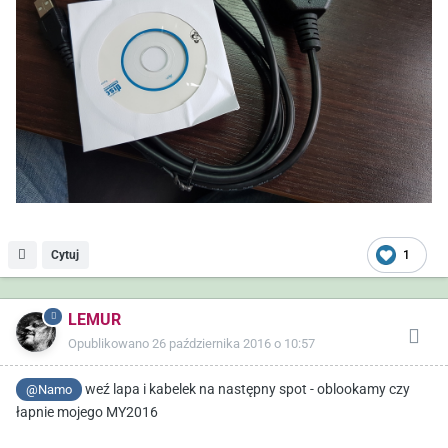
Cytuj
1
LEMUR
Opublikowano
26 października 2016 o 10:57
weź lapa i kabelek na następny spot - oblookamy czy
@Namo
łapnie mojego MY2016