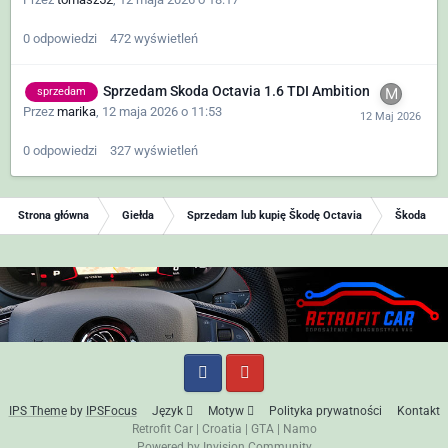
0
odpowiedzi
472
wyświetleń
Sprzedam Skoda Octavia 1.6 TDI Ambition
sprzedam
Przez
marika
,
12 maja 2026 o 11:53
0
odpowiedzi
327
wyświetleń
Strona główna
Giełda
Sprzedam lub kupię Škodę Octavia
Škoda Oct
IPS Theme
by
IPSFocus
Język
Motyw
Polityka prywatności
Kontakt
Retrofit Car
|
Croatia
|
GTA
|
Namo
Powered by Invision Community