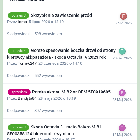
Skrzypienie zawieszenie przód
octavia 3
Przez
Isma
,
5 lipca 2026 o 18:10
9
odpowiedzi
598
wyświetleń
Gorsze spasowanie boczka drzwi od strony
octavia 4
kierowcy niż pasażera - skoda Octavia IV 2023 rok
Przez
Tomek247
,
23 czerwca 2026 o 14:10
0
odpowiedzi
552
wyświetleń
Ramka ekranu MIB2 nr OEM 5E0919605
sprzedam
Przez
Bandyta84
,
28 maja 2026 o 18:19
0
odpowiedzi
807
wyświetleń
Skoda Octavia 3 - radio Bolero MIB1
octavia 3
5E0035812A bluetooth / wymiana
Przez
tomasz52
,
12 maja 2026 o 18:17