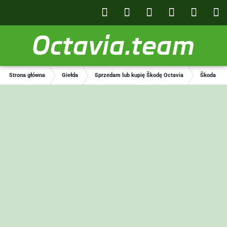
Octavia.team
Strona główna
Giełda
Sprzedam lub kupię Škodę Octavia
Škoda Oct