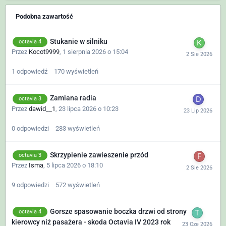
Podobna zawartość
Stukanie w silniku
octavia 4
Przez
Kocot9999
,
1 sierpnia 2026 o 15:04
1
odpowiedź
170
wyświetleń
Zamiana radia
octavia 3
Przez
dawid__1
,
23 lipca 2026 o 10:23
0
odpowiedzi
283
wyświetleń
Skrzypienie zawieszenie przód
octavia 3
Przez
Isma
,
5 lipca 2026 o 18:10
9
odpowiedzi
572
wyświetleń
Gorsze spasowanie boczka drzwi od strony
octavia 4
kierowcy niż pasażera - skoda Octavia IV 2023 rok