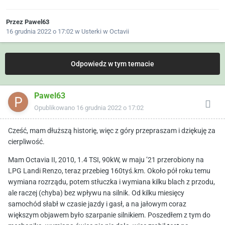
Przez
Pawel63
16 grudnia 2022 o 17:02
w
Usterki w Octavii
Odpowiedz w tym temacie
Pawel63
Opublikowano
16 grudnia 2022 o 17:02
Cześć, mam dłuższą historię, więc z góry przepraszam i dziękuję za
cierpliwość.
Mam Octavia II, 2010, 1.4 TSI, 90kW, w maju ’21 przerobiony na
LPG Landi Renzo, teraz przebieg 160tyś.km. Około pół roku temu
wymiana rozrządu, potem stłuczka i wymiana kilku blach z przodu,
ale raczej (chyba) bez wpływu na silnik. Od kilku miesięcy
samochód słabł w czasie jazdy i gasł, a na jałowym coraz
większym objawem było szarpanie silnikiem. Poszedłem z tym do