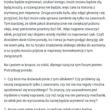
trzeba będzie wyjmować, szukać innego, może znowu będzie zły,
będą koszty, a rozwiązania nie będzie, więc cała ta historia z
wymianą jest niepewna. Druga porada była, aby zdjąć głowicę i się
przyjrzeć, bo być może cała sprawa zamknie się tylko na zaworach.
Tym bardziej, że silnik jakoś dramatycznie nie zwiększył poboru
oleju, więc pierścienie powinny być OK. Więc najpierw otworzyć
silnik, przyjrzeć się i dopiero wtedy myśleć co naprawiać i jak. Czyli
dostałem dwie różne porady, no i teraz ja mam podjąć decyzję, ale
nie wiem jaką. Bo tu ryzyko znalezienia słabego silnika do wymiany,
a tu ryzyko kosztu pójścia w naprawę i konsekwencji z tym
związanych.
No i jestem w kropce, co robić, dlatego tutaj na tym forum jestem.
Potrzebuję porady:
1. Czy ktoś ma doświadczenie z tym silnikiem? Czy problemy są
raczej związanych tylko z zaworami, czy też nie ma reguły i można
spodziewać się wszystkiego? To znaczy, czy uzasadnione jest
myślenie o małej naprawie, czy też rację ma ten pierwszy mechanik,
że silnik jest do wyrzucenia bo taniej będzie wymienić na inny?
2. druga rada jakiej szukam, to jeśli ten silnik trzeba będzie