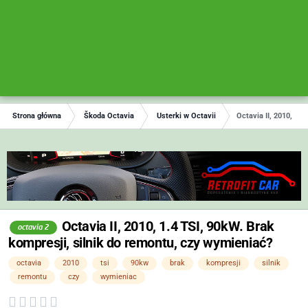
Strona główna
Škoda Octavia
Usterki w Octavii
Octavia II, 2010, 1.
Octavia II, 2010, 1.4 TSI, 90kW. Brak
octavia 2
kompresji, silnik do remontu, czy wymieniać?
octavia
2010
tsi
90kw
brak
kompresji
silnik
remontu
czy
wymieniac