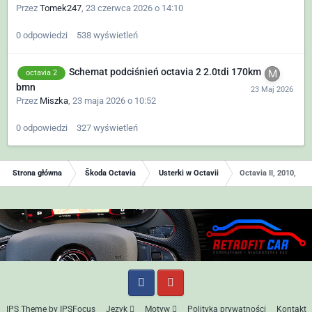
Przez
Tomek247
,
23 czerwca 2026 o 14:10
0
odpowiedzi
538
wyświetleń
Schemat podciśnień octavia 2 2.0tdi 170km
octavia 2
bmn
Przez
Miszka
,
23 maja 2026 o 10:52
0
odpowiedzi
327
wyświetleń
Strona główna
Škoda Octavia
Usterki w Octavii
Octavia II, 2010, 1.
IPS Theme
by
IPSFocus
Język
Motyw
Polityka prywatności
Kontakt