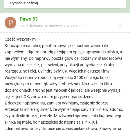
3 tygodnie później...
Pawel63
Opublikowano
15 stycznia 2023 o 18:06
Cześć Wszystkim,
Kończąc temat chcę poinformować, co postanowiłem i ile
zapłaciłem. Idąc za poradą przyjąłem opcję naprawiania silnika, a
nie wymiany. Do naprawy poszła głowica, poza tym standardowa
wymiana uszczelek, pierścieni, przy okazji popychacze i śruby
rozrządu, no i olej. Cylindry były OK, więc ich nie ruszaliśmy.
Wszystko razem z robocizną wyniosło 3400 (z czego koszt
największy to remont głowicy i robocizna). Na razie, po kilku
dopiero dniach, trudno jest mi ocenić jakość, ale wstępnie wydaje
się, że jest OK, znowu mam przyjemność jeżdżenia.
Z decyzją naprawiania, zamiast wymiany, czuję się dobrze.
Przekonał mnie argument, że wymieniając cały silnik nie wiadomo,
czy trafi się dobrze, czy źle. Możliwości sprawdzenia kupowanego
silnika są małe, bo najczęściej dostępne są silniki już
zdemontowane, czyli kupuje się czyjeś piękne słowa. Zapewne na