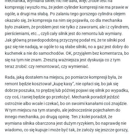
mechanika, wymiana świec nic nie dała, więc zrobił test na
kompresję i wyszło mu, że jeden cylinder kompresji nie ma prawie w
ogóle, a drugi ma słabą. Po zalaniu tego gorszego cylindra olejem
okazało się, że kompresja na nim się pojawiła, co dla mechanika
było znakiem, że problem jest nie tylko z zaworami, ale i z cylindrem,
pierścieniami, etc.., czyli cały silnik jest do remontu lub wymiany.
Jak główną prawdopodobną przyczynę podał mi, że te silniki pod
gaz się nie nadają, w ogóle to są słabe silniki, no a gaz jest dobry do
kuchenek a nie do samochodów. OK, przyjąłem bez komentarza, bo
się na tym nie znam. Zresztą ważniejsza jest dyskusja co z tym
teraz zrobić: czy remontować, czy wymieniać.
Rada, jaką dostałem na miejscu, po pomiarze kompresji była, że
remont będzie kosztował „kupę kasy”, nie opłaci się, bo jak się
dobrze poszuka, to prędzej lub później pojawi się silnik po wypadku,
czy coś, i taniej będzie go przełożyć. Mechanik poradził jeździć
ostrożnie albo wcale i czekać, bo on swoimi kanałami coś znajdzie.
W tym miejscu na tym stanęło, ale jednocześnie pojechałem do
innego mechanika, po drugą opinię. Ten z kolei poradził, że
wymiana silnika obarczona jest dużym ryzykiem, bo naprawdę nie
wiadomo, co się kupuje i może być tak, że założy się jeszcze gorszy,