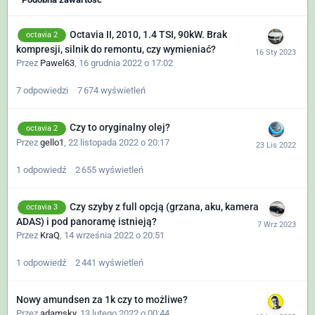
Octavia II, 2010, 1.4 TSI, 90kW. Brak
octavia 2
kompresji, silnik do remontu, czy wymieniać?
Przez
Pawel63
,
16 grudnia 2022 o 17:02
7
odpowiedzi
7 674
wyświetleń
Czy to oryginalny olej?
octavia 2
Przez
gello1
,
22 listopada 2022 o 20:17
1
odpowiedź
2 655
wyświetleń
Czy szyby z full opcją (grzana, aku, kamera
octavia 3
ADAS) i pod panoramę istnieją?
Przez
KraQ
,
14 września 2022 o 20:51
1
odpowiedź
2 441
wyświetleń
Nowy amundsen za 1k czy to możliwe?
Przez
adamsky
,
13 lutego 2022 o 00:44