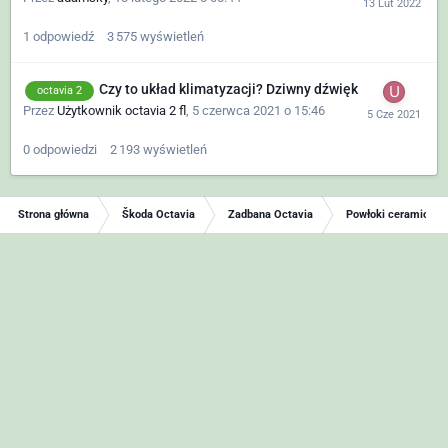
1
odpowiedź
3 575
wyświetleń
Czy to układ klimatyzacji? Dziwny dźwięk
octavia 2
Przez
Użytkownik octavia 2 fl
,
5 czerwca 2021 o 15:46
0
odpowiedzi
2 193
wyświetleń
Strona główna
Škoda Octavia
Zadbana Octavia
Powłoki ceramiczne 