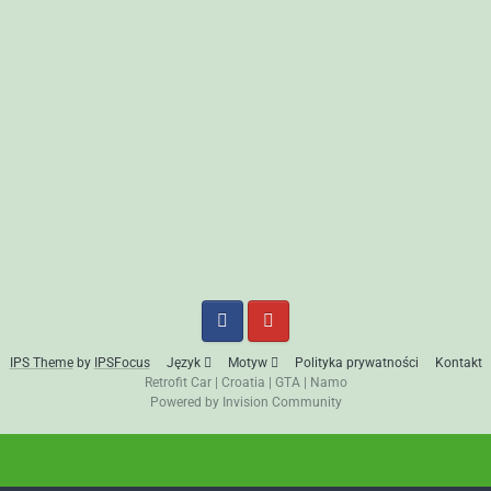
IPS Theme
by
IPSFocus
Język
Motyw
Polityka prywatności
Kontakt
Retrofit Car
|
Croatia
|
GTA
|
Namo
Powered by Invision Community