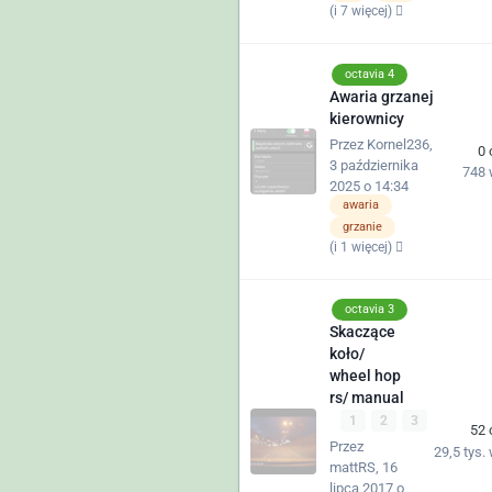
(i 7 więcej)
octavia 4
Awaria grzanej
kierownicy
Przez
Kornel236
,
0
3 października
748
2025 o 14:34
awaria
grzanie
(i 1 więcej)
octavia 3
Skaczące
koło/
wheel hop
rs/ manual
1
2
3
52
Przez
29,5 tys.
mattRS
,
16
lipca 2017 o