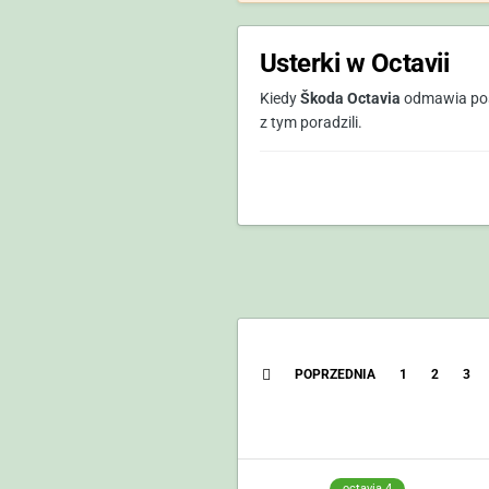
Usterki w Octavii
Kiedy
Škoda Octavia
odmawia pos
z tym poradzili.
POPRZEDNIA
1
2
3
octavia 4