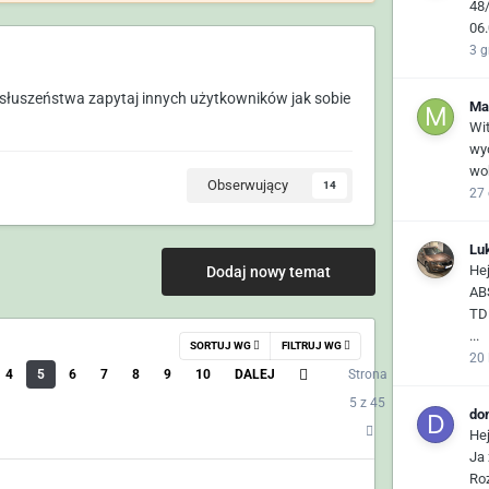
48
06
3 g
łuszeństwa zapytaj innych użytkowników jak sobie
Ma
Wi
wy
wok
Obserwujący
14
27
Lu
He
Dodaj nowy temat
AB
TD
...
SORTUJ WG
FILTRUJ WG
20 
4
5
6
7
8
9
10
DALEJ
Strona
5 z 45
do
He
Ja
Ro