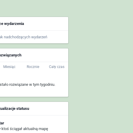
ce wydarzenia
ak nadchodzących wydarzeń
rozwiązanych
Miesiąc
Rocznie
Cały czas
ostało rozwiązane w tym tygodniu.
tualizacje statusu
tar
y ktoś ściągał aktualną mapę