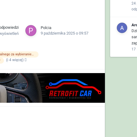
24 
od
Ar
odpowiedzi
Polcia
Dz
9 października 2025 o 09:57
wyświetleń
sa
za
17 
usterka modulu odpowiedzialnego za wybieranienumeru alarmowego
(i 4 więcej)
y