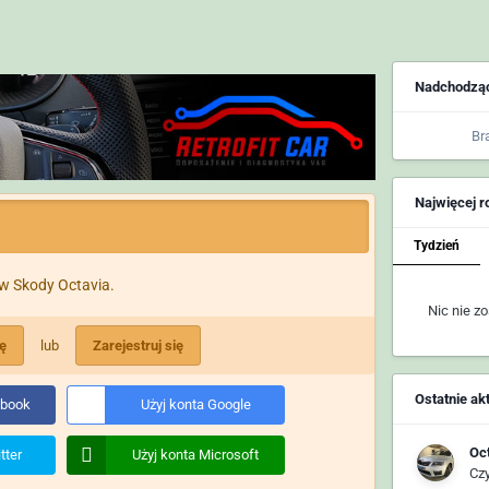
Nadchodzą
Br
Najwięcej 
Tydzień
w Skody Octavia.
Nic nie z
ię
lub
Zarejestruj się
Ostatnie ak
ebook
Użyj konta Google
Oc
tter
Użyj konta Microsoft
Cz