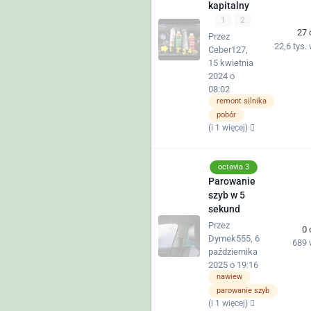
kapitalny
1
2
27
Przez
22,6 tys.
Ceber127
,
15 kwietnia
2024 o
08:02
remont silnika
pobór
(i 1 więcej)
octavia 3
Parowanie
szyb w 5
sekund
Przez
0
Dymek555
,
6
689
października
2025 o 19:16
nawiew
parowanie szyb
(i 1 więcej)