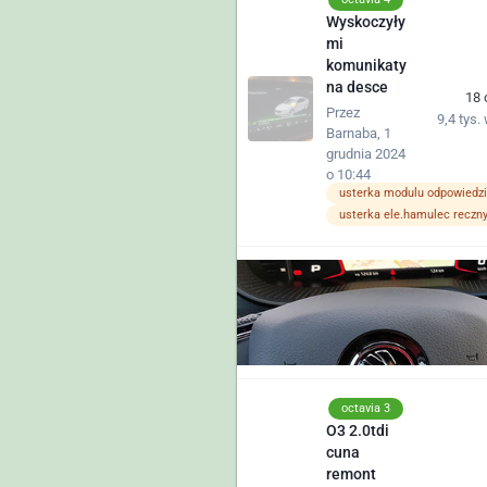
Wyskoczyły
mi
komunikaty
na desce
18
Przez
9,4 tys.
Barnaba
,
1
grudnia 2024
o 10:44
usterka ele.hamulec reczn
octavia 3
O3 2.0tdi
cuna
remont