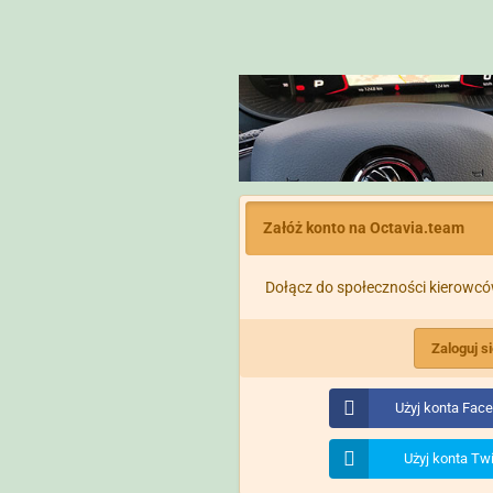
Załóż konto na Octavia.team
Dołącz do społeczności kierowcó
Zaloguj s
Użyj konta Fac
Użyj konta Twi