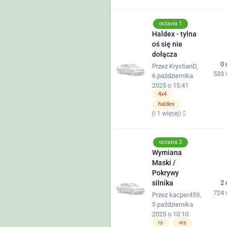
octavia 1
Haldex - tylna
oś się nie
dołącza
0
Przez
KrystianD
,
533
6 października
2025 o 15:41
4x4
haldex
(i 1 więcej)
octavia 3
Wymiana
Maski /
Pokrywy
2
silnika
724
Przez
kacper459
,
5 października
2025 o 10:10
rs
vrs