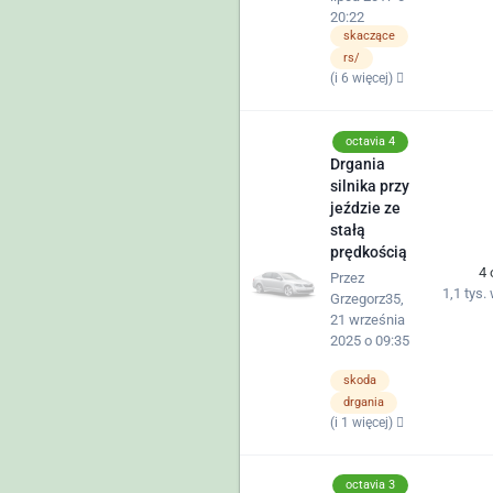
20:22
skaczące
rs/
(i 6 więcej)
octavia 4
Drgania
silnika przy
jeździe ze
stałą
prędkością
4
Przez
1,1 tys.
Grzegorz35
,
21 września
2025 o 09:35
skoda
drgania
(i 1 więcej)
octavia 3