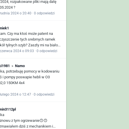
/2024, rozpakowane pliki mają datę
.05.2024 ?
rudnia 2024 o 20:40
·
0 odpowiedzi
niek1
tam. Czy ma ktoś może patent na
czyszczenie tych srebrnych ramek
ół tylnych szyb? Zaszły mi na biało...
 czerwca 2024 o 09:03
·
0 odpowiedzi
ki1981
»
Namo
jka, potrzebuję pomocy w kodowaniu
S i pompy poswapie hebli w O3
i2,0 150KM 4x4
lutego 2024 o 12:47
·
0 odpowiedzi
min3112pl
jka
 znowu z tym ogrzewanie🙃🙃
zmawiałem dziś z mechanikiem i...