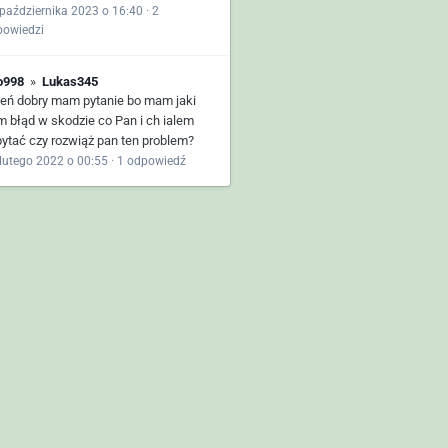
października 2023 o 16:40
·
2
powiedzi
o998
»
Lukas345
ień dobry mam pytanie bo mam jaki
m błąd w skodzie co Pan i ch ialem
pytać czy rozwiąż pan ten problem?
lutego 2022 o 00:55
·
1 odpowiedź