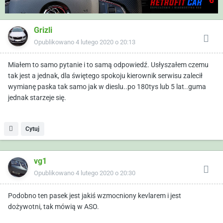
Grizli
Opublikowano
4 lutego 2020 o 20:13
Miałem to samo pytanie i to samą odpowiedź. Usłyszałem czemu
tak jest a jednak, dla świętego spokoju kierownik serwisu zalecił
wymianę paska tak samo jak w dieslu..po 180tys lub 5 lat..guma
jednak starzeje się.
Cytuj
vg1
Opublikowano
4 lutego 2020 o 20:30
Podobno ten pasek jest jakiś wzmocniony kevlarem i jest
dożywotni, tak mówią w ASO.