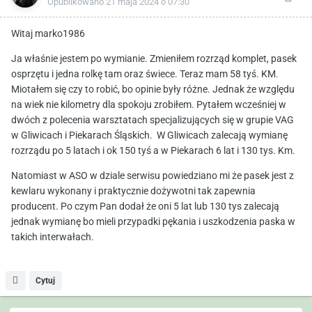
Opublikowano
21 maja 2024 o 07:30
Witaj marko1986
Ja właśnie jestem po wymianie. Zmieniłem rozrząd komplet, pasek
osprzętu i jedna rolkę tam oraz świece. Teraz mam 58 tyś. KM.
Miotałem się czy to robić, bo opinie były różne. Jednak że względu
na wiek nie kilometry dla spokoju zrobiłem. Pytałem wcześniej w
dwóch z polecenia warsztatach specjalizujących się w grupie VAG
w Gliwicach i Piekarach Śląskich. W Gliwicach zalecają wymianę
rozrządu po 5 latach i ok 150 tyś a w Piekarach 6 lat i 130 tys. Km.
Natomiast w ASO w dziale serwisu powiedziano mi że pasek jest z
kewlaru wykonany i praktycznie dożywotni tak zapewnia
producent. Po czym Pan dodał że oni 5 lat lub 130 tys zalecają
jednak wymianę bo mieli przypadki pękania i uszkodzenia paska w
takich interwałach.
Cytuj