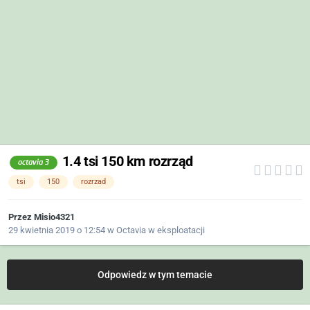
1.4 tsi 150 km rozrząd
octavia 3
tsi
150
rozrzad
Przez
Misio4321
29 kwietnia 2019 o 12:54
w
Octavia w eksploatacji
Odpowiedz w tym temacie