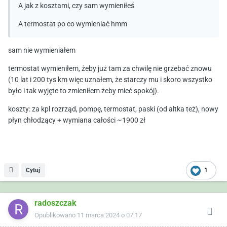
A jak z kosztami, czy sam wymieniłeś
A termostat po co wymieniać hmm
sam nie wymieniałem
termostat wymieniłem, żeby już tam za chwilę nie grzebać znowu
(10 lat i 200 tys km więc uznałem, że starczy mu i skoro wszystko
było i tak wyjęte to zmieniłem żeby mieć spokój).
koszty: za kpl rozrząd, pompę, termostat, paski (od altka też), nowy
płyn chłodzący + wymiana całości ~1900 zł
Cytuj
1
radoszczak
Opublikowano
11 marca 2024 o 07:17