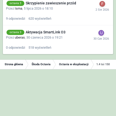
Skrzypienie zawieszenie przód
octavia 3
Przez
Isma
,
5 lipca 2026 o 18:10
9
odpowiedzi
620
wyświetleń
Aktywacja SmartLink O3
octavia 3
Przez
uberas
,
30 czerwca 2026 o 19:21
0
odpowiedzi
518
wyświetleń
Strona główna
Škoda Octavia
Octavia w eksploatacji
1.4 tsi 150 km