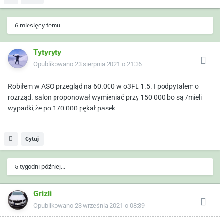
6 miesięcy temu...
Tytyryty
Opublikowano
23 sierpnia 2021 o 21:36
Robiłem w ASO przegląd na 60.000 w o3FL 1.5. I podpytalem o
rozrząd. salon proponował wymieniać przy 150 000 bo są /mieli
wypadki,że po 170 000 pękał pasek
Cytuj
5 tygodni później...
Grizli
Opublikowano
23 września 2021 o 08:39