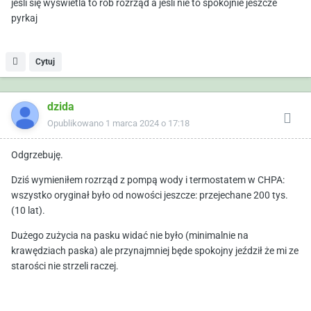
jeśli się wyświetla to rób rozrząd a jeśli nie to spokojnie jeszcze
pyrkaj
Cytuj
dzida
Opublikowano
1 marca 2024 o 17:18
Odgrzebuję.
Dziś wymieniłem rozrząd z pompą wody i termostatem w CHPA:
wszystko oryginał było od nowości jeszcze: przejechane 200 tys.
(10 lat).
Dużego zużycia na pasku widać nie było (minimalnie na
krawędziach paska) ale przynajmniej będe spokojny jeździł że mi ze
starości nie strzeli raczej.