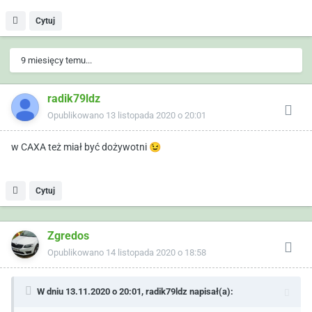
Cytuj
9 miesięcy temu...
radik79ldz
Opublikowano
13 listopada 2020 o 20:01
w CAXA też miał być dożywotni
😉
Cytuj
Zgredos
Opublikowano
14 listopada 2020 o 18:58
W dniu 13.11.2020 o 20:01,
radik79ldz
napisał(a):