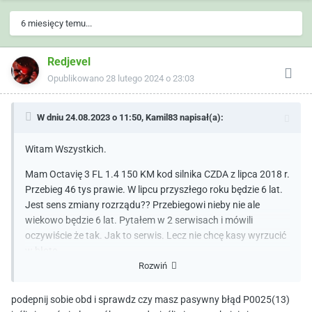
6 miesięcy temu...
Redjevel
Opublikowano
28 lutego 2024 o 23:03
W dniu 24.08.2023 o 11:50,
Kamil83
napisał(a):
Witam Wszystkich.
Mam Octavię 3 FL 1.4 150 KM kod silnika CZDA z lipca 2018 r.
Przebieg 46 tys prawie. W lipcu przyszłego roku będzie 6 lat.
Jest sens zmiany rozrządu?? Przebiegowi nieby nie ale
wiekowo będzie 6 lat. Pytałem w 2 serwisach i mówili
oczywiście że tak. Jak to serwis. Lecz nie chcę kasy wyrzucić
w błoto.
Rozwiń
podepnij sobie obd i sprawdz czy masz pasywny błąd P0025(13)