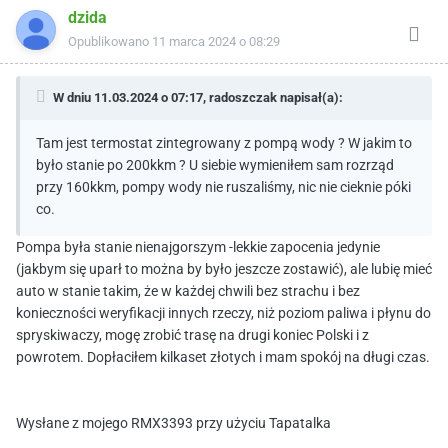
dzida
Opublikowano
11 marca 2024 o 08:29
W dniu 11.03.2024 o 07:17,
radoszczak
napisał(a):
Tam jest termostat zintegrowany z pompą wody ? W jakim to
było stanie po 200kkm ? U siebie wymieniłem sam rozrząd
przy 160kkm, pompy wody nie ruszaliśmy, nic nie cieknie póki
co.
Pompa była stanie nienajgorszym -lekkie zapocenia jedynie
(jakbym się uparł to można by było jeszcze zostawić), ale lubię mieć
auto w stanie takim, że w każdej chwili bez strachu i bez
konieczności weryfikacji innych rzeczy, niż poziom paliwa i płynu do
spryskiwaczy, mogę zrobić trasę na drugi koniec Polski i z
powrotem. Dopłaciłem kilkaset złotych i mam spokój na długi czas.
Wysłane z mojego RMX3393 przy użyciu Tapatalka