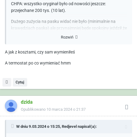
CHPA: wszystko oryginał było od nowości jeszcze:
przejechane 200 tys. (10 lat).
Dużego zużycia na pasku widać nie było (minimalnie na
krawędziach paska) ale przynajmniej będe spokojny jeździł że
mi ze starości nie strzeli raczej.
Rozwiń
A jak z kosztami, czy sam wymieniłeś
Kolejny etap to sprzęgło przed wyjazdami wakacyjnymi
A termostat po co wymieniać hmm
wymienić i można kręcić kolejne 200 tys. km
😁
Cytuj
dzida
Opublikowano
10 marca 2024 o 21:37
W dniu 9.03.2024 o 15:25,
Redjevel
napisał(a):