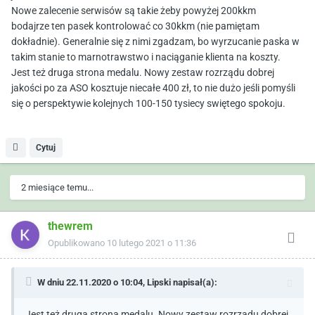
Nowe zalecenie serwisów są takie żeby powyżej 200kkm
bodajrze ten pasek kontrolować co 30kkm (nie pamiętam
dokładnie). Generalnie się z nimi zgadzam, bo wyrzucanie paska w
takim stanie to marnotrawstwo i naciąganie klienta na koszty.
Jest też druga strona medalu. Nowy zestaw rozrządu dobrej
jakości po za ASO kosztuje niecałe 400 zł, to nie dużo jeśli pomyśli
się o perspektywie kolejnych 100-150 tysiecy swiętego spokoju.
Cytuj
2 miesiące temu...
thewrem
Opublikowano
10 lutego 2021 o 11:36
W dniu 22.11.2020 o 10:04,
Lipski
napisał(a):
Jest też druga strona medalu. Nowy zestaw rozrządu dobrej