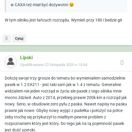
w CAXA też miał być dożywotni
😉
W tym silniku jest łańcuch rozrządu. Wymień przy 180 i bedzie git
Cytuj
Lipski
Opublikowano
22 listopada 2020 o 10:04
Dołożę swoje trzy grosze do tematu bo wymieniałem samodzielnie
pasek w 1.2 EA211 - jest taki sam jak w 1.4 z tematu. Generalnie
widziałem nie jeden rozrząd w życiu ale pasek z tego silnika mnie
mocno ździwił. Auto z 2014, przebieg prawie 200k km a rozrząd jak
nowy. Serio, w obudowie zero pyłu z paska. Nawet napisy na pasku
prawie jak nowe. Gbyby nowy wyjąć z pudełka i położyć na półce
żeby trochę się przykurzył to miałbym pewnie problem z
rozpoznaniem który jest który. Do tego jak na tą pojemność pasek
jest dość szeroki.