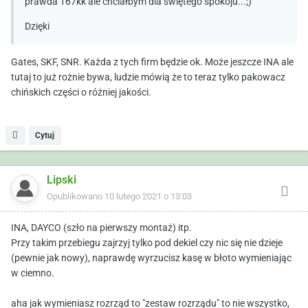
prawda 167kk ale chciałbym dla świętego spokoju...;)
Dzięki
Gates, SKF, SNR. Każda z tych firm będzie ok. Może jeszcze INA ale
tutaj to już rożnie bywa, ludzie mówią że to teraz tylko pakowacz
chińskich części o różniej jakości.
Cytuj
Lipski
Opublikowano
10 lutego 2021 o 13:03
INA, DAYCO (szło na pierwszy montaż) itp.
Przy takim przebiegu zajrzyj tylko pod dekiel czy nic się nie dzieje
(pewnie jak nowy), naprawdę wyrzucisz kasę w błoto wymieniając
w ciemno.
aha jak wymieniasz rozrząd to "zestaw rozrządu" to nie wszystko,