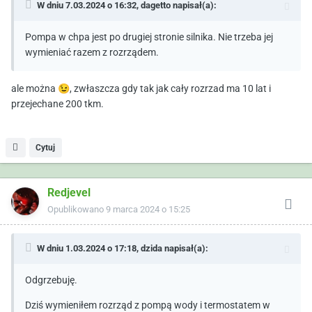
W dniu 7.03.2024 o 16:32,
dagetto
napisał(a):
Pompa w chpa jest po drugiej stronie silnika. Nie trzeba jej
wymieniać razem z rozrządem.
ale można
😉
, zwłaszcza gdy tak jak cały rozrzad ma 10 lat i
przejechane 200 tkm.
Cytuj
Redjevel
Opublikowano
9 marca 2024 o 15:25
W dniu 1.03.2024 o 17:18,
dzida
napisał(a):
Odgrzebuję.
Dziś wymieniłem rozrząd z pompą wody i termostatem w