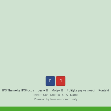
IPS Theme
by
IPSFocus
Język
Motyw
Polityka prywatności
Kontakt
Retrofit Car
|
Croatia
|
GTA
|
Namo
Powered by Invision Community