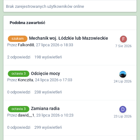
Brak zarejestrowanych użytkowników online
Podobna zawartość
Mechanik woj. Łódzkie lub Mazowieckie
szukam
Przez
Falkon88
,
27 lipca 2026 o 18:33
2
odpowiedzi
198
wyświetleń
Odcięcie mocy
octavia 3
Przez
Konczita
,
24 lipca 2026 o 17:03
0
odpowiedzi
238
wyświetleń
Zamiana radia
octavia 3
Przez
dawid__1
,
23 lipca 2026 o 10:23
0
odpowiedzi
299
wyświetleń