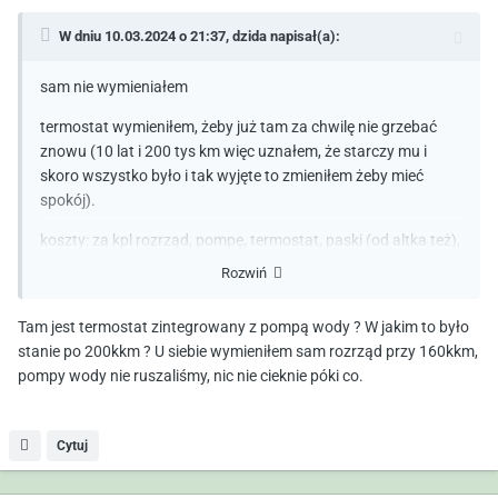
W dniu 10.03.2024 o 21:37,
dzida
napisał(a):
sam nie wymieniałem
termostat wymieniłem, żeby już tam za chwilę nie grzebać
znowu (10 lat i 200 tys km więc uznałem, że starczy mu i
skoro wszystko było i tak wyjęte to zmieniłem żeby mieć
spokój).
koszty: za kpl rozrząd, pompę, termostat, paski (od altka też),
nowy płyn chłodzący + wymiana całości ~1900 zł
Rozwiń
Tam jest termostat zintegrowany z pompą wody ? W jakim to było
stanie po 200kkm ? U siebie wymieniłem sam rozrząd przy 160kkm,
pompy wody nie ruszaliśmy, nic nie cieknie póki co.
Cytuj