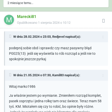
2 miesiące temu...
Marecki81
Opublikowano
1 sierpnia 2024 o 10:12
W dniu 28.02.2024 o 23:03,
Redjevel
napisał(a):
podepnij sobie obd i sprawdz czy masz pasywny błąd
P0025(13) jeśli się wyświetla to rób rozrząd a jeśli nie to
spokojnie jeszcze pyrkaj
W dniu 21.05.2024 o 07:30,
Kamil83
napisał(a):
Witaj marko1986
Ja właśnie jestem po wymianie. Zmieniłem rozrząd komplet,
pasek osprzętu i jedna rolkę tam oraz świece. Teraz mam 58
tyś. KM. Miotałem się czy to robić, bo opinie były różne.
Jednak że względu na wiek nie kilometry dla spokoju