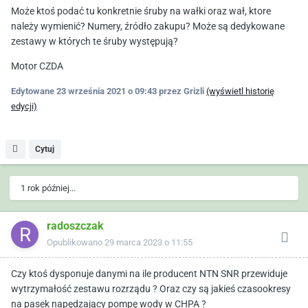
Może ktoś podać tu konkretnie śruby na wałki oraz wał, ktore
należy wymienić? Numery, źródło zakupu? Może są dedykowane
zestawy w których te śruby występują?
Motor CZDA
Edytowane
23 września 2021 o 09:43
przez Grizli
(wyświetl historię
edycji)
Cytuj
1 rok później...
radoszczak
Opublikowano
29 marca 2023 o 11:55
Czy ktoś dysponuje danymi na ile producent NTN SNR przewiduje
wytrzymałość zestawu rozrządu ? Oraz czy są jakieś czasookresy
na pasek napędzający pompę wody w CHPA ?