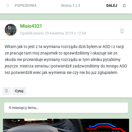
POPRZEDNIA
Strona 1 z 2
DALEJ
Misio4321
Opublikowano
29 kwietnia 2019 o 12:54
Witam jak to jest z ta wymiana rozrządu dziś bylem w ASO i z racji
ze pracuje tam moj znajomek to sprawdziliśmy i okazuje sie ze
skoda nie przewiduje wymiany rozrządu w tym silniku pytaliśmy
jeszcze mistrza serwisu i potwierdził zadzwoniliśmy do innego ASO
tez potwierdzili wiec jak wymienia sie czy nie bo juz zglupialem
Cytuj
9 miesięcy temu...