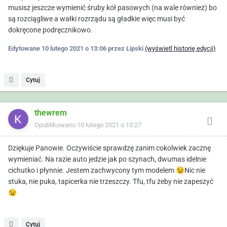
musisz jeszcze wymienić śruby kół pasowych (na wale również) bo
są rozciągliwe a wałki rozrządu są gładkie więc musi być
dokręcone podręcznikowo.
Edytowane
10 lutego 2021 o 13:06
przez Lipski
(wyświetl historię edycji)
Cytuj
thewrem
Opublikowano
10 lutego 2021 o 13:27
Dziękuje Panowie. Oczywiście sprawdzę zanim cokolwiek zacznę
wymieniać. Na razie auto jedzie jak po szynach, dwumas idelnie
cichutko i płynnie. Jestem zachwycony tym modelem
😉
Nic nie
stuka, nie puka, tapicerka nie trzeszczy. Tfu, tfu żeby nie zapeszyć
😉
Cytuj