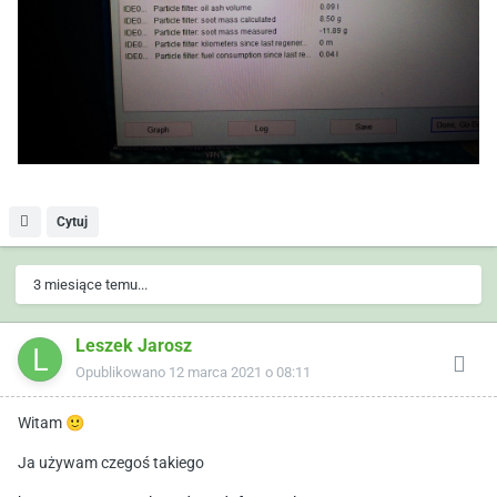
Cytuj
3 miesiące temu...
Leszek Jarosz
Opublikowano
12 marca 2021 o 08:11
Witam
🙂
Ja używam czegoś takiego