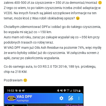
zakres 400-500 zł za czyszczenie + 350 zł za demontaż/montaż
🙃
Z tego co wiem, to po takim czyszczeniu trzeba zrobić adaptację w
VCDS. Na innych forach są jakieś szczątkowe informacje na ten
temat, może ktoś z Was robił i dokładniej opisze?
😉
Chciałbym zdemontować DPFa i oddać go do takiego czyszczenia,
bo wypala mi się już co ~150 km.
Auto mam od roku, zaraz po zakupie wypalał się co ~350 km przy
podobnych trasach co robię teraz.
W VAG DPF mam już Oils Ash Residue na poziomie 74%, więc myślę
że warto byłoby oddać już do czyszczenia. W załączniku screen z
apki, zaraz po zakończeniu wypalania.
Co do samego auta, to O3 RS 2.0 TDI 2014r, 188 tys. przebiegu,
chip na 218 KM.
Pozdrawiam
🙂