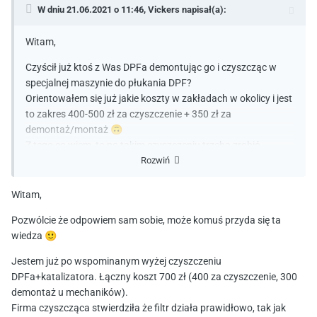
W dniu 21.06.2021 o 11:46,
Vickers
napisał(a):
Witam,
Czyścił już ktoś z Was DPFa demontując go i czyszcząc w
specjalnej maszynie do płukania DPF?
Orientowałem się już jakie koszty w zakładach w okolicy i jest
to zakres 400-500 zł za czyszczenie + 350 zł za
demontaż/montaż
🙃
Z tego co wiem, to po takim czyszczeniu trzeba zrobić
Rozwiń
adaptację w VCDS. Na innych forach są jakieś szczątkowe
informacje na ten temat, może ktoś z Was robił i dokładniej
opisze?
😉
Witam,
Chciałbym zdemontować DPFa i oddać go do takiego
Pozwólcie że odpowiem sam sobie, może komuś przyda się ta
czyszczenia, bo wypala mi się już co ~150 km.
wiedza
🙂
Auto mam od roku, zaraz po zakupie wypalał się co ~350 km
Jestem już po wspominanym wyżej czyszczeniu
przy podobnych trasach co robię teraz.
DPFa+katalizatora. Łączny koszt 700 zł (400 za czyszczenie, 300
W VAG DPF mam już Oils Ash Residue na poziomie 74%, więc
demontaż u mechaników).
myślę że warto byłoby oddać już do czyszczenia. W
Firma czyszcząca stwierdziła że filtr działa prawidłowo, tak jak
załączniku screen z apki, zaraz po zakończeniu wypalania.