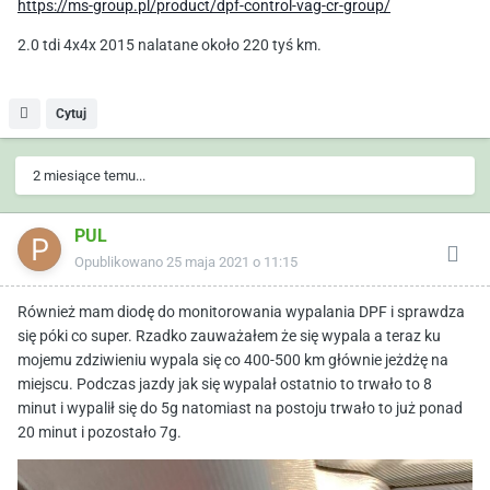
https://ms-group.pl/product/dpf-control-vag-cr-group/
2.0 tdi 4x4x 2015 nalatane około 220 tyś km.
Cytuj
2 miesiące temu...
PUL
Opublikowano
25 maja 2021 o 11:15
Również mam diodę do monitorowania wypalania DPF i sprawdza
się póki co super. Rzadko zauważałem że się wypala a teraz ku
mojemu zdziwieniu wypala się co 400-500 km głównie jeżdżę na
miejscu. Podczas jazdy jak się wypalał ostatnio to trwało to 8
minut i wypalił się do 5g natomiast na postoju trwało to już ponad
20 minut i pozostało 7g.