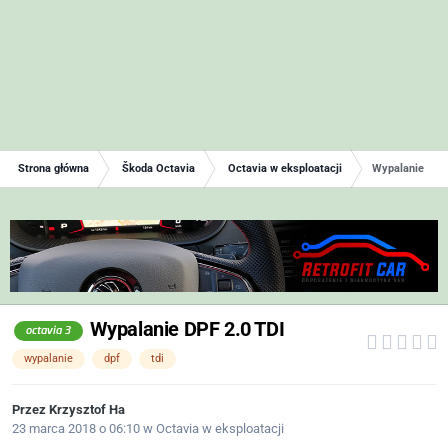
Strona główna
Škoda Octavia
Octavia w eksploatacji
Wypalanie DPF 
Wypalanie DPF 2.0 TDI
octavia 3
wypalanie
dpf
tdi
Przez
Krzysztof Ha
23 marca 2018 o 06:10
w
Octavia w eksploatacji