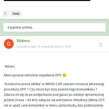
Cytuj
4 tygodnie później...
Vickers
Opublikowano
12 września 2020 o 16:47
Witam,
Mam pytanie odnośnie wypalania DPF
🙂
"Konieczna praca silnika" w MENU CAR zawsze oznacza aktywację
procedury DPF ? Czy może być inny powód tego komunikatu ?
Zdarza mi się że po podjechaniu pod garaż po niezbyt dynamicznej
jeździe (trasa ~35 km) załącza się wentylator chłodnicy (klima OFF,
nie w upał) i ww komunikat w menu samochodu, bez podnoszenia