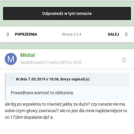
Odpowiedz w tym temacie
POPRZEDNIA
Strona 2 z 4
DALEJ
Michal
Opublikowano
7 marca 2019 o 18:22
W dniu 7.03.2019 o 18:06,
Borys
napisał(a):
Prawidłowa wartość to obliczona.
ale 8g po wypaleniu to również jakby za dużo? czy narazie nie ma
sobie czym głowy zawracać? ale co jest dla mnie najdziwniejsze to
co 172km dopalanie dpf a.