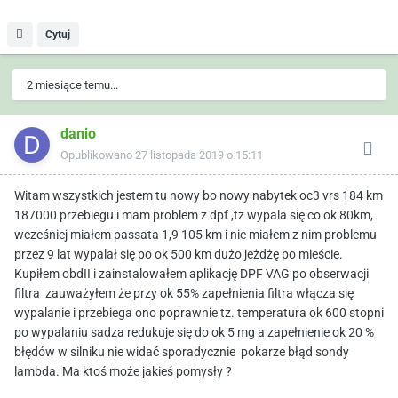
Cytuj
2 miesiące temu...
danio
Opublikowano
27 listopada 2019 o 15:11
Witam wszystkich jestem tu nowy bo nowy nabytek oc3 vrs 184 km
187000 przebiegu i mam problem z dpf ,tz wypala się co ok 80km,
wcześniej miałem passata 1,9 105 km i nie miałem z nim problemu
przez 9 lat wypalał się po ok 500 km dużo jeżdżę po mieście.
Kupiłem obdII i zainstalowałem aplikację DPF VAG po obserwacji
filtra zauważyłem że przy ok 55% zapełnienia filtra włącza się
wypalanie i przebiega ono poprawnie tz. temperatura ok 600 stopni
po wypalaniu sadza redukuje się do ok 5 mg a zapełnienie ok 20 %
błędów w silniku nie widać sporadycznie pokarze błąd sondy
lambda. Ma ktoś może jakieś pomysły ?