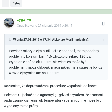
Cytuj
zyga_wr
Opublikowano
27 sierpnia 2019 o 20:44
W dniu 27.08.2019 o 17:34,
ALLonzo Morii
napisał(a):
Powiedz mi czy olej w silniku ci się podnosił, mam podobny
problem tylko z silnikiem 1,6 tdi cxxb przebieg 120tyś.
Wypalanie dpf co ok 100km nie wiem co może być
problemem, może chłopaki macie jakieś małe sugestie bo już
4 raz olej wymieniam na 1000km
Rozumiem, że doprowadzasz procedurę wypalania do końca?
Polecam Ci jechać na diagnostykę - gdzieś czytałem, że czasami
pada czujnik ciśnienia lub temperatury spalin i dpf nie może być
wypalony mimo próby.