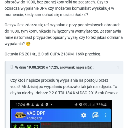
obrotów do 1000, bez żadnej kontrolki na zegarach. Czy to
oznacza wypalanie DPF, czy może ten komunikat wyskakuje w
momencie, kiedy samochód się musi schłodzić?
Oczywiście zdarza się też wypalanie przy podniesionych obrotach
do 1000, tym komunikacie i włączonym wentylatorze. Zastanawia
mnie natomiast przypadek opisany wyżej, czy to też jakaś odmiana
wypalania?
🧐
Octavia RS 2014r., 2.0 tdi CUPA 218KM, 169k przebieg.
W dniu 19.08.2020 o 17:25,
arowasik
napisał(a):
Czy ktoś napisze procedurę wypalania na postoju przez
vcds? Mi dzisiaj po wypalaniu pokazało tak jak na zdjęciu. To
chyba niezbyt dobrze ? 2.0 TDI 184 KM DSG 2015 rok Octavia