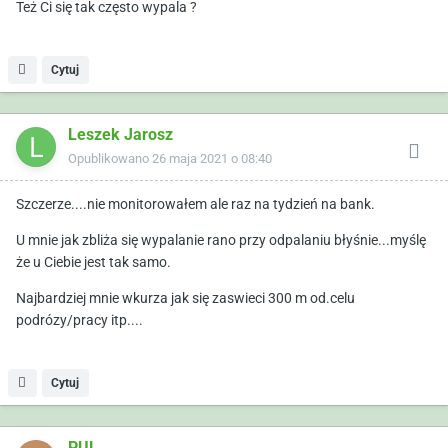
Też Ci się tak często wypala ?
Cytuj
Leszek Jarosz
Opublikowano
26 maja 2021 o 08:40
Szczerze....nie monitorowałem ale raz na tydzień na bank.
U mnie jak zbliża się wypalanie rano przy odpalaniu błyśnie...myślę
że u Ciebie jest tak samo.
Najbardziej mnie wkurza jak się zaswieci 300 m od.celu
podrózy/pracy itp....
Cytuj
PUL