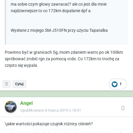
ma sobie czym głowy zawracać? ale co jest dla mnie
najdziwniejsze to co 172km dopalanie dpf a.
Wysłane z mojego SM-J510FN przy użyciu Tapatalka
Powinno być w granicach 5g, moim zdaniem warto po ok 100km
spróbować zrobić rgn za pomocą vcds. Co 172km to trochę za
często się wypala.
Cytuj
1
Angel
Opublikowano
8 marca 2019 o 18:51
\jakie wartości pokazuje czujnik różnicy ciśnień?