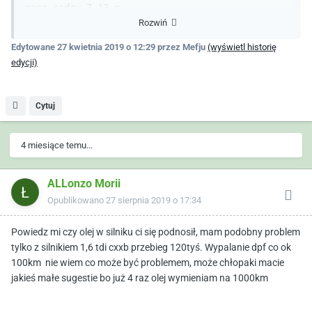
masa sadzy 7.13 g

Rozwiń
  IDE00435   Filtr cząstek stałych: zmierzona 
masa sadzy -4.51 g

Edytowane
27 kwietnia 2019 o 12:29
przez Mefju
(wyświetl historię
  IDE00436   Filtr cząstek stałych: kilometry 
edycji)
od ostatniej regeneracji 21382 m

  IDE01407   Filtr cząstek stałych: zużycie 
paliwa od ostatniej regeneracji 1.30 l

Cytuj
  IDE05507-ENG104207   Aktualny zakres 
magaz.filtra cząstek stałych: statystyka-Bit 0 
4 miesiące temu...
8 

  IDE06059   Filtr cząstek stałych: zawartość 
popiołu w oleju 26.3 g

ALLonzo Morii
  IDE06060   Granica zapełnienia: masa popiołu: 
Opublikowano
27 sierpnia 2019 o 17:34
filtr cząstek stałych 80.00 g
Powiedz mi czy olej w silniku ci się podnosił, mam podobny problem
tylko z silnikiem 1,6 tdi cxxb przebieg 120tyś. Wypalanie dpf co ok
100km nie wiem co może być problemem, może chłopaki macie
jakieś małe sugestie bo już 4 raz olej wymieniam na 1000km