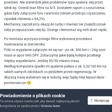
powinien. Nie stwierdzili jakiś problemów typu spalany olej przez
Co do samego auta, to O3 RS 2.0 TDI 2014r, 188 tys.
silnik itp. Ocenili stan filtra na 4/5. Dostałem raport z czyszczenia
przebiegu, chip na 218 KM.
gdzie były załączone foto i wartości ciśnień przed/po czyszczeniu
(spadek ciśnienia o 94,2%).
Pozdrawiam
🙂
Mechanicy zajrzeli przy okazji do turbo i również nie znaleźli oznak
żeby przepuszczało olej itp. Dostęp i demontaż wg nich dość ciężki.
Po montażu wyczyszczonego filtra wykonana procedura
resetowania w sterowniku.
Póki co wypalanie załączyło mi się raz - po ok. 300 km i ~24g soot
mass w apce VAG DPF. Zobaczymy jakie będą kolejne przebiegi
między wypaleniami. Jeżdżę 50/50 miasto-trasa.
Według komputera spadło mi spalanie paliwa o ok. 0,5l/100 km na
takich samych odcinkach co jeździłem przed regeneracją. W
dłuższą trasę wybieram się w sobotę, więc będę miał lepsze dane
porównawcze
🙂
Planuję jeszcze wycieczkę do znajomego, podłączenie VCDSa i
Powiadomienie o plikach cookie
sprawdzenie tam pozostałych parametrów dpf - apka na telefon
Akceptuję
Ta strona używa ciasteczek aby dawać najlepszą jakość
jest dość okrojona.
korzystania ze społeczności
Octavia.team
Forum
Nieprzeczytane
Zaloguj się
Zarejestruj się
Więcej
Pozdrawiam.