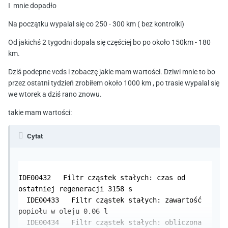
I mnie dopadło
Na początku wypalal się co 250 - 300 km ( bez kontrolki)
Od jakichś 2 tygodni dopala się częściej bo po około 150km - 180
km.
Dziś podepne vcds i zobaczę jakie mam wartości. Dziwi mnie to bo
przez ostatni tydzień zrobiłem około 1000 km , po trasie wypalal się
we wtorek a dziś rano znowu.
takie mam wartości:
Cytat
IDE00432   Filtr cząstek stałych: czas od 
ostatniej regeneracji 3158 s

  IDE00433   Filtr cząstek stałych: zawartość 
popiołu w oleju 0.06 l

  IDE00434   Filtr cząstek stałych: obliczona 