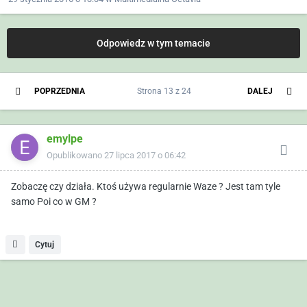
Odpowiedz w tym temacie
POPRZEDNIA
Strona 13 z 24
DALEJ
emylpe
Opublikowano
27 lipca 2017 o 06:42
Zobaczę czy działa. Ktoś używa regularnie Waze ? Jest tam tyle
samo Poi co w GM ?
Cytuj