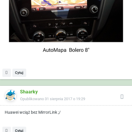
Cytuj
Shaarky
Opublikowano
31 sierpnia 2017 o 19:29
Huawei wciąż bez MirrorLink ;/
Cytuj