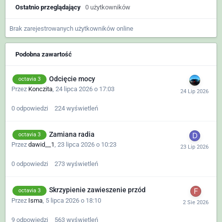
Ostatnio przeglądający
0 użytkowników
Brak zarejestrowanych użytkowników online
Podobna zawartość
Odcięcie mocy
octavia 3
Przez
Konczita
,
24 lipca 2026 o 17:03
0
odpowiedzi
224
wyświetleń
Zamiana radia
octavia 3
Przez
dawid__1
,
23 lipca 2026 o 10:23
0
odpowiedzi
273
wyświetleń
Skrzypienie zawieszenie przód
octavia 3
Przez
Isma
,
5 lipca 2026 o 18:10
9
odpowiedzi
563
wyświetleń