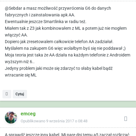
@Sebdar a masz możliwość przywrócenia G6 do danych
fabrycznych i zainstalowania apk AA.
Ewentualnie jeszcze Smartlinka w radiu też.
Miałem tak z Z3 jak kombinowałem z ML a potem już nie mogłem
włączyć AA.
Dopiero jak zresetowalem całkowicie telefon AA zadziałał.
Myślałem na zakupem G6 więc wolałbym byś się nie poddawał ;)
Moja teoria jest taka że AA działa na każdym telefonie z Androidem
wyższym niż 6..
Jedyny problem jaki może się zdarzyć to słaby kabel bądź
wtracanie się ML
Cytuj
emceg
Opublikowano
9 września 2017 o 08:48
A sprawdź jeszcze inny kabel. Mi parę dni temu a5 zaczął rozliczać