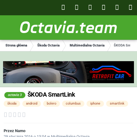
Octavia.team
Strona główna
Škoda Octavia
Multimedialna Octavia
ŠKODA SmartL
ŠKODA SmartLink
octavia 3
škoda
android
bolero
columbus
iphone
smartlink
Przez
Namo
29 stycznia 2016 o 13:04
w
Multimedialna Octavia