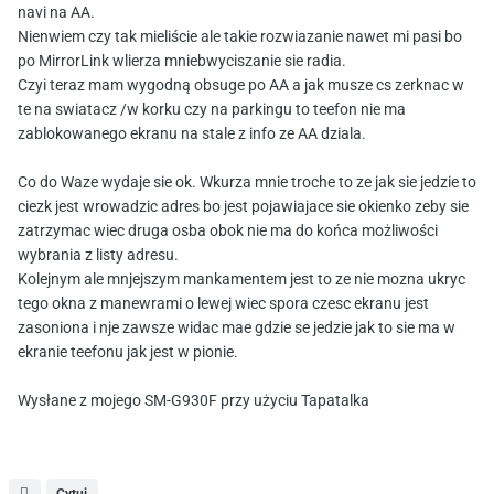
navi na AA.
Nienwiem czy tak mieliście ale takie rozwiazanie nawet mi pasi bo
po MirrorLink wlierza mniebwyciszanie sie radia.
Czyi teraz mam wygodną obsuge po AA a jak musze cs zerknac w
te na swiatacz /w korku czy na parkingu to teefon nie ma
zablokowanego ekranu na stale z info ze AA dziala.
Co do Waze wydaje sie ok. Wkurza mnie troche to ze jak sie jedzie to
ciezk jest wrowadzic adres bo jest pojawiajace sie okienko zeby sie
zatrzymac wiec druga osba obok nie ma do końca możliwości
wybrania z listy adresu.
Kolejnym ale mnjejszym mankamentem jest to ze nie mozna ukryc
tego okna z manewrami o lewej wiec spora czesc ekranu jest
zasoniona i nje zawsze widac mae gdzie se jedzie jak to sie ma w
ekranie teefonu jak jest w pionie.
Wysłane z mojego SM-G930F przy użyciu Tapatalka
Cytuj