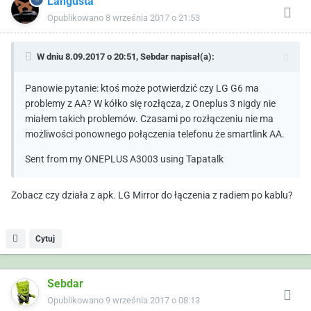
Langusta
Opublikowano
8 września 2017 o 21:53
W dniu 8.09.2017 o 20:51,
Sebdar
napisał(a):
Panowie pytanie: ktoś może potwierdzić czy LG G6 ma
problemy z AA? W kółko się rozłącza, z Oneplus 3 nigdy nie
miałem takich problemów. Czasami po rozłączeniu nie ma
możliwości ponownego połączenia telefonu że smartlink AA.
Sent from my ONEPLUS A3003 using Tapatalk
Zobacz czy działa z apk. LG Mirror do łączenia z radiem po kablu?
Cytuj
Sebdar
Opublikowano
9 września 2017 o 08:13