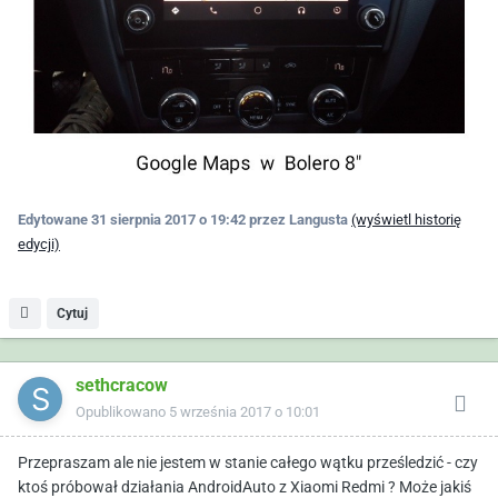
Edytowane
31 sierpnia 2017 o 19:42
przez Langusta
(wyświetl historię
edycji)
Cytuj
sethcracow
Opublikowano
5 września 2017 o 10:01
Przepraszam ale nie jestem w stanie całego wątku prześledzić - czy
ktoś próbował działania AndroidAuto z Xiaomi Redmi ? Może jakiś