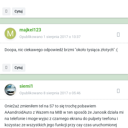
Cytuj
majkel123
Opublikowano
1 sierpnia 2017 o 13:37
Doopa, nic ciekawego odpowiedź brzmi "około tysiąca złotych" :(
Cytuj
siemi1
Opublikowano
8 sierpnia 2017 o 05:46
Onie2aż zmieniłem tel na S7 to się trochę pobawiem
AAandroidAuto z Wazem na MIB w ten sposób że Janosik działa mi
na telefonie i moge wyjsc z czarnego ekranu do pulpety teefonu i
kozystac ze wszystkich jego funkcji przy cay czas uruchomionej