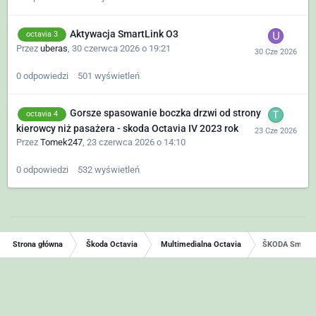
Aktywacja SmartLink O3
octavia 3
Przez
uberas
,
30 czerwca 2026 o 19:21
0
odpowiedzi
501
wyświetleń
Gorsze spasowanie boczka drzwi od strony
octavia 4
kierowcy niż pasażera - skoda Octavia IV 2023 rok
Przez
Tomek247
,
23 czerwca 2026 o 14:10
0
odpowiedzi
532
wyświetleń
Strona główna
Škoda Octavia
Multimedialna Octavia
ŠKODA SmartL