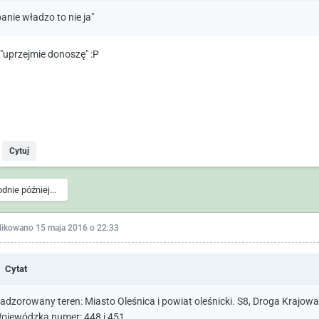
panie władzo to nie ja"
 "uprzejmie donoszę" :P
Cytuj
odnie później...
likowano
15 maja 2016 o 22:33
Cytat
adzorowany teren: Miasto Oleśnica i powiat oleśnicki. S8, Droga Krajow
ojewódzka numer: 448 i 451