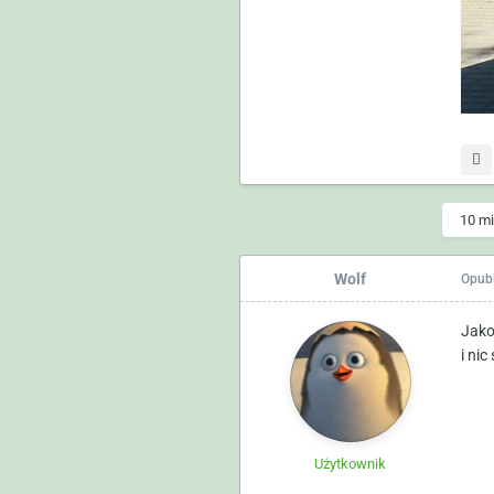
10 mi
Wolf
Opub
Jako,
i nic
Użytkownik