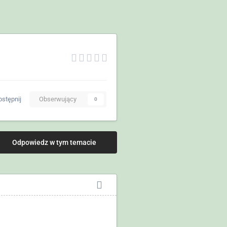
stępnij
Obserwujący
0
Odpowiedz w tym temacie