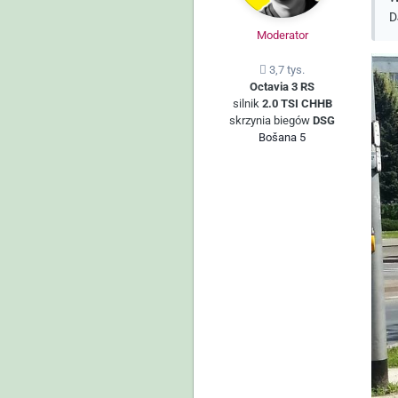
D
Moderator
3,7 tys.
Octavia 3 RS
silnik
2.0 TSI CHHB
skrzynia biegów
DSG
Bošana 5