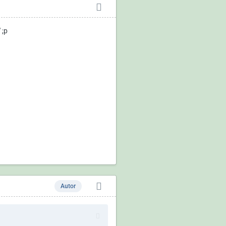
 ;p
Autor