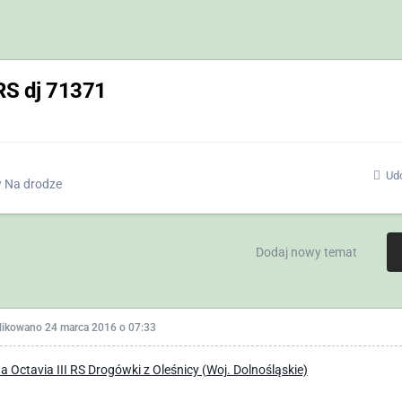
 RS dj 71371
Udo
w
Na drodze
Dodaj nowy temat
likowano
24 marca 2016 o 07:33
a Octavia III RS Drogówki z Oleśnicy (Woj. Dolnośląskie)