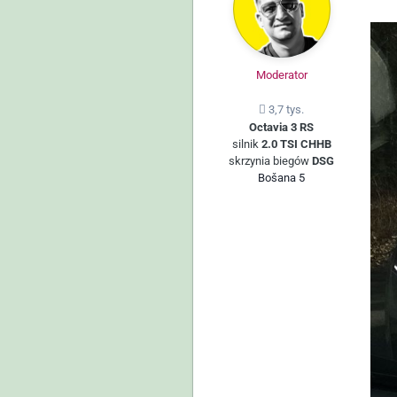
Moderator
3,7 tys.
Octavia 3 RS
silnik
2.0 TSI CHHB
skrzynia biegów
DSG
Bošana 5