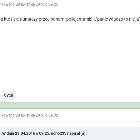
likowano
29 kwietnia 2016 o 09:25
a ktoś się tłumaczy przed panami policjantami:)..."panie władzo to nie ja"
Cytuj
likowano
29 kwietnia 2016 o 09:32
W dniu 29.04.2016 o 09:25,
ucho235
napisał(a):