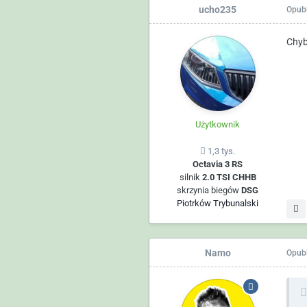
ucho235
Opub
Chyb
Użytkownik
1,3 tys.
Octavia 3 RS
silnik
2.0 TSI CHHB
skrzynia biegów
DSG
Piotrków Trybunalski
Namo
Opub