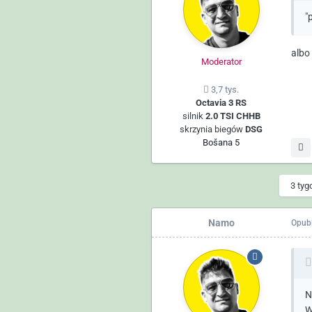
"
albo
Moderator
3,7 tys.
Octavia 3 RS
silnik
2.0 TSI CHHB
skrzynia biegów
DSG
Bošana 5
3 tyg
Namo
Opub
N
W