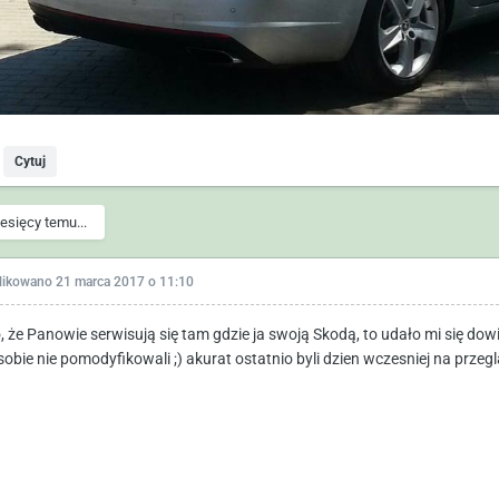
Cytuj
esięcy temu...
likowano
21 marca 2017 o 11:10
 że Panowie serwisują się tam gdzie ja swoją Skodą, to udało mi się dowied
 sobie nie pomodyfikowali ;) akurat ostatnio byli dzien wczesniej na przegl