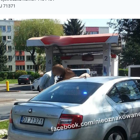
J 71371