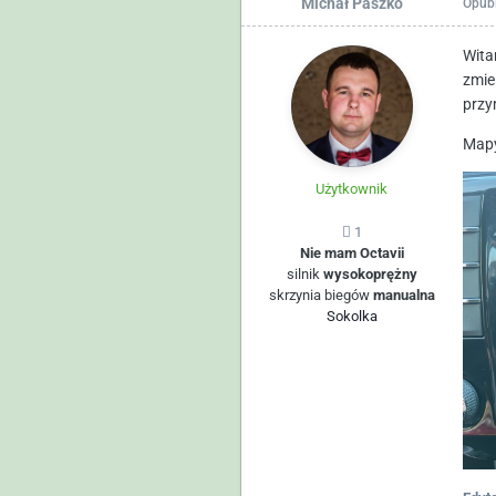
Michał Paszko
Opub
Wita
zmie
przy
Mapy
Użytkownik
1
Nie mam Octavii
silnik
wysokoprężny
skrzynia biegów
manualna
Sokolka