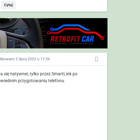
Cytuj
likowano
2 lipca 2022 o 17:56
da się natywnei, tylko przez SmartLink po
wiednim przygotowaniu telefonu.