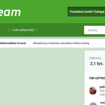
team
Posiadasz konto? Zaloguj
Cała aktywność
Multimedialna Octavia
Aktualizacja Columbus Amundsen Bolero Swing
Odpowiedzi
2,1 tys.
TOP UŻYTK
pab
690
odp
mao