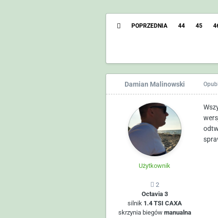
POPRZEDNIA
44
45
4
Damian Malinowski
Opub
Wszy
wers
odtw
spra
Użytkownik
2
Octavia 3
silnik
1.4 TSI CAXA
skrzynia biegów
manualna