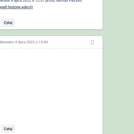
owane
4 lipca 2022 o 12:31
przez Michał Paszko
ietl historię edycji)
Cytuj
likowano
4 lipca 2022 o 13:40
Cytuj