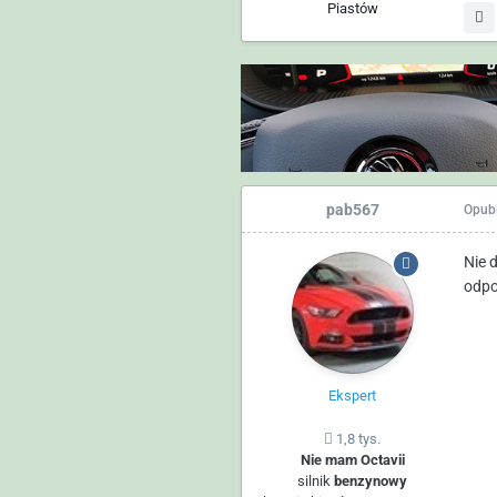
Piastów
pab567
Opub
Nie 
odpo
Ekspert
1,8 tys.
Nie mam Octavii
silnik
benzynowy