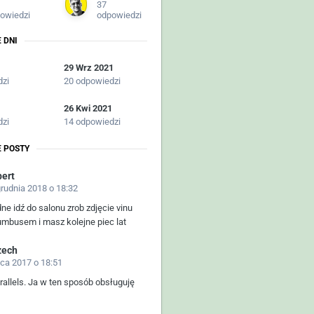
37
owiedzi
odpowiedzi
 DNI
29 Wrz 2021
dzi
20 odpowiedzi
26 Kwi 2021
dzi
14 odpowiedzi
 POSTY
bert
grudnia 2018 o 18:32
dne idź do salonu zrob zdjęcie vinu
umbusem i masz kolejne piec lat
zech
pca 2017 o 18:51
allels. Ja w ten sposób obsługuję