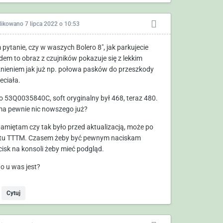
likowano
7 lipca 2022 o 10:53
pytanie, czy w waszych Bolero 8", jak parkujecie
dem to obraz z czujników pokazuje się z lekkim
nieniem jak już np. połowa pasków do przeszkody
eciała.
o 53Q0035840C, soft oryginalny był 468, teraz 480.
ma pewnie nic nowszego już?
pamiętam czy tak było przed aktualizacją, może po
tu TTTM. Czasem żeby być pewnym naciskam
cisk na konsoli żeby mieć podgląd.
to u was jest?
Cytuj