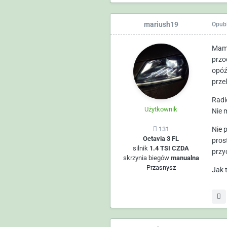
mariush19
Opub
Mam 
przo
opóź
przel
Radi
Użytkownik
Nie 
Nie 
131
Octavia 3 FL
pros
silnik
1.4 TSI CZDA
przy
skrzynia biegów
manualna
Przasnysz
Jak 