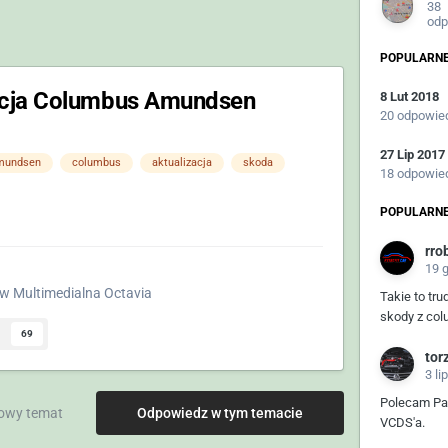
38
odp
POPULARNE
acja Columbus Amundsen
8 Lut 2018
20 odpowie
27 Lip 2017
mundsen
columbus
aktualizacja
skoda
18 odpowie
POPULARNE
rro
19 
w
Multimedialna Octavia
Takie to tru
skody z col
69
tor
3 li
Polecam Par
owy temat
Odpowiedz w tym temacie
VCDS'a.