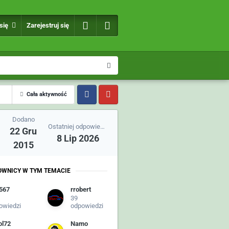
 się
Zarejestruj się
Cała aktywność
Dodano
Ostatniej odpowiedzi
22 Gru
8 Lip 2026
2015
OWNICY W TYM TEMACIE
567
rrobert
39
owiedzi
odpowiedzi
l72
Namo