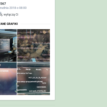
b567
grudnia 2018 o 08:00
a
bój, wyłączą Ci
ANE GRAFIKI