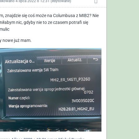
likowano
4 lipca 2022 o 12:31
(edytowane)
m, znajdzie się coś może na Columbusa z MIB2? Nie
niłabym nic, gdyby nie to ze czasem potrafi się
mulic
 nowe już mam.