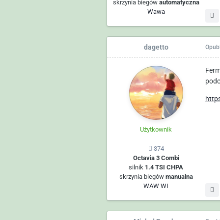
skrzynia biegów
automatyczna
Wawa
dagetto
Opub
Ferm
podc
http
Użytkownik
374
Octavia 3 Combi
silnik
1.4 TSI CHPA
skrzynia biegów
manualna
WAW WI