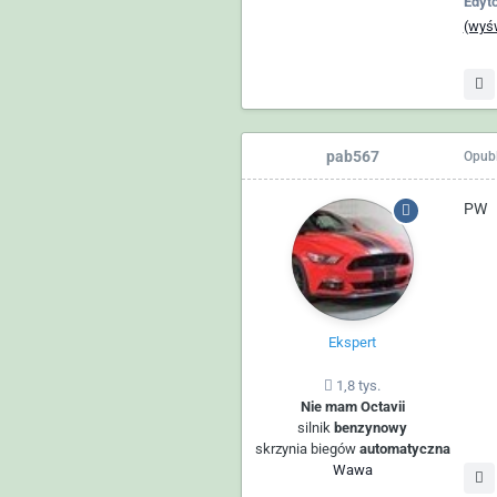
Edyt
(wyśw
pab567
Opub
PW
Ekspert
1,8 tys.
Nie mam Octavii
silnik
benzynowy
skrzynia biegów
automatyczna
Wawa