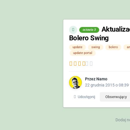
Aktualiz
octavia 3
Bolero Swing
update
swing
bolero
a
update portal
Przez
Namo
22 grudnia 2015 o 08:39
Udostępnij
Obserwujący
Dodaj n