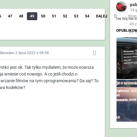
pa
19 
6
47
48
49
50
51
52
53
54
DALEJ
Stron
nie bój nie 
49 z
OPUBLIKOW
83
likowano
2 lipca 2022 o 09:58
stko jest ok. Tak tylko myślałem, że może nowsza
ja wniesie coś nowego. A co jeśli chodzi o
arzanie filmów na tym oprogramowaniu? Da się? To
wa kodeków?