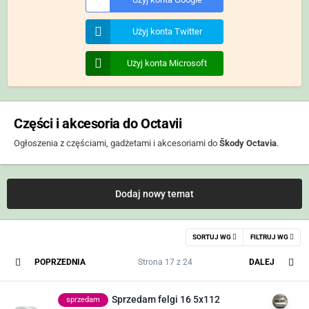
Użyj konta Twitter
Użyj konta Microsoft
Części i akcesoria do Octavii
Ogłoszenia z częściami, gadżetami i akcesoriami do
Škody Octavia
.
Dodaj nowy temat
SORTUJ WG
FILTRUJ WG
POPRZEDNIA
Strona 17 z 24
DALEJ
Sprzedam felgi 16 5x112
sprzedam