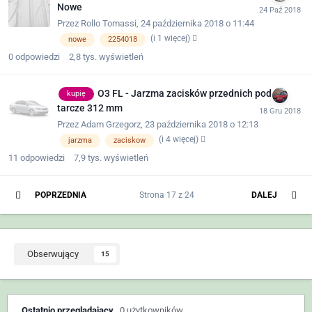
Nowe
Przez
Rollo Tomassi
,
24 października 2018 o 11:44
(i 1 więcej)
nowe
2254018
0
odpowiedzi
2,8 tys.
wyświetleń
O3 FL - Jarzma zacisków przednich pod
kupię
tarcze 312 mm
Przez
Adam Grzegorz
,
23 października 2018 o 12:13
(i 4 więcej)
jarzma
zaciskow
11
odpowiedzi
7,9 tys.
wyświetleń
POPRZEDNIA
Strona 17 z 24
DALEJ
Obserwujący
15
Ostatnio przeglądający
0 użytkowników