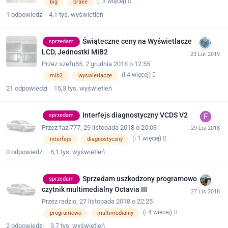
(i 3 więcej)
big
brake
1
odpowiedź
4,1 tys.
wyświetleń
Świąteczne ceny na Wyświetlacze
sprzedam
LCD, Jednostki MIB2
Przez
szefu55
,
2 grudnia 2018 o 12:55
(i 4 więcej)
mib2
wyswietlacze
21
odpowiedzi
15,3 tys.
wyświetleń
Interfejs diagnostyczny VCDS V2
sprzedam
Przez
fazi777
,
29 listopada 2018 o 20:03
(i 1 więcej)
interfejs
diagnostyczny
0
odpowiedzi
5,1 tys.
wyświetleń
Sprzedam uszkodzony programowo
sprzedam
czytnik multimedialny Octavia III
Przez
radzio
,
27 listopada 2018 o 22:25
(i 4 więcej)
programowo
multimedialny
2
odpowiedzi
3,7 tys.
wyświetleń