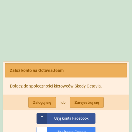
Załóż konto na Octavia.team
Dołącz do społeczności kierowców Skody Octavia.
Zaloguj się
lub
Zarejestruj się
Użyj konta Facebook
Użyj konta Google