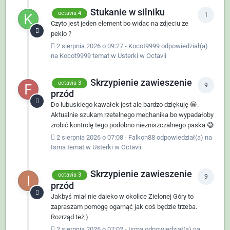
Stukanie w silniku
octavia 4
1
Czyto jest jeden element bo widac na zdjeciu ze
peklo ?
2 sierpnia 2026 o 09:27
-
Kocot9999
odpowiedział(a)
na
Kocot9999
temat w
Usterki w Octavii
Skrzypienie zawieszenie
octavia 3
9
przód
Do lubuskiego kawałek jest ale bardzo dziękuję 😁.
Aktualnie szukam rzetelnego mechanika bo wypadałoby
zrobić kontrolę tego podobno niezniszczalnego paska 😅
2 sierpnia 2026 o 07:08
-
Falkon88
odpowiedział(a) na
Isma
temat w
Usterki w Octavii
Skrzypienie zawieszenie
octavia 3
9
przód
Jakbyś miał nie daleko w okolice Zielonej Góry to
zapraszam pomogę ogarnąć jak coś będzie trzeba.
Rozrząd też;)
2 sierpnia 2026 o 07:02
-
Isma
odpowiedział(a) na