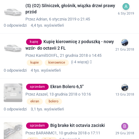
(S) (O2) Silniczek, głośnik, wiązka drzwi prawy
przód
Przez
Adrian
,
6 stycznia 2019 o 21:45
0
odpowiedzi
4,4 tys.
wyświetleń
Kupię kierownicę z poduszką - nowy
kupię
wzór- do octavii 2 FL
Przez
KamilSOIIFL
,
21 grudnia 2018 o 14:45
(i 4 więcej)
kupie
kierownice
0
odpowiedzi
4 tys.
wyświetleń
Ekran Bolero 6,5"
sprzedam
Przez
Azazel
,
13 grudnia 2018 o 10:16
ekran
bolero
0
odpowiedzi
3,1 tys.
wyświetleń
Big brake kit octavia zaciski
sprzedam
Przez
BARANMC1
,
10 grudnia 2018 o 17:11