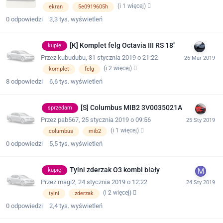
(i 1 więcej)
ekran
5e0919605h
0
odpowiedzi
3,3 tys.
wyświetleń
[K] Komplet felg Octavia III RS 18"
kupię
Przez
kubudubu
,
31 stycznia 2019 o 21:22
(i 2 więcej)
komplet
felg
8
odpowiedzi
6,6 tys.
wyświetleń
[S] Columbus MIB2 3V0035021A
sprzedam
Przez
pab567
,
25 stycznia 2019 o 09:56
(i 1 więcej)
columbus
mib2
0
odpowiedzi
5,5 tys.
wyświetleń
Tylni zderzak O3 kombi biały
kupię
Przez
magi2
,
24 stycznia 2019 o 12:22
(i 2 więcej)
tylni
zderzak
0
odpowiedzi
2,4 tys.
wyświetleń