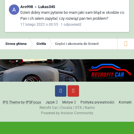
Aro998
»
Lukas345
Dzień dobry mam pytanie bo mam jaki sam błąd w skodzie co
Pan i ch ialem zapytać czy rozwiąż pan ten problem?
17 lutego 2022 o 00:55
·
1 odpowiedź
Strona główna
Giełda
Części i akcesoria do Octavii
IPS Theme
by
IPSFocus
Język
Motyw
Polityka prywatności
Kontakt
Retrofit Car
|
Croatia
|
GTA
|
Namo
Powered by Invision Community