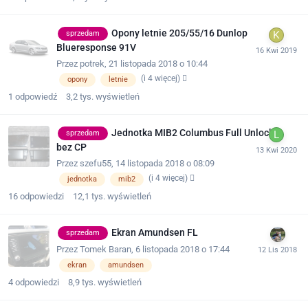
Opony letnie 205/55/16 Dunlop
sprzedam
Blueresponse 91V
Przez
potrek
,
21 listopada 2018 o 10:44
(i 4 więcej)
opony
letnie
1
odpowiedź
3,2 tys.
wyświetleń
Jednotka MIB2 Columbus Full Unlock
sprzedam
bez CP
Przez
szefu55
,
14 listopada 2018 o 08:09
(i 4 więcej)
jednotka
mib2
16
odpowiedzi
12,1 tys.
wyświetleń
Ekran Amundsen FL
sprzedam
Przez
Tomek Baran
,
6 listopada 2018 o 17:44
ekran
amundsen
4
odpowiedzi
8,9 tys.
wyświetleń