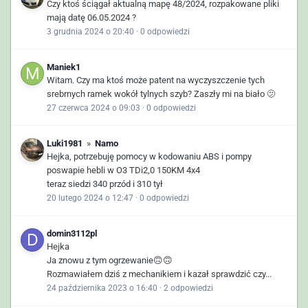
Czy ktoś ściągał aktualną mapę 48/2024, rozpakowane pliki
mają datę 06.05.2024 ?
3 grudnia 2024 o 20:40
·
0 odpowiedzi
Maniek1
Witam. Czy ma ktoś może patent na wyczyszczenie tych
srebrnych ramek wokół tylnych szyb? Zaszły mi na biało 🫤
27 czerwca 2024 o 09:03
·
0 odpowiedzi
Luki1981
»
Namo
Hejka, potrzebuję pomocy w kodowaniu ABS i pompy
poswapie hebli w O3 TDi2,0 150KM 4x4
teraz siedzi 340 przód i 310 tył
20 lutego 2024 o 12:47
·
0 odpowiedzi
domin3112pl
Hejka
Ja znowu z tym ogrzewanie🙃🙃
Rozmawiałem dziś z mechanikiem i kazał sprawdzić czy...
24 października 2023 o 16:40
·
2 odpowiedzi