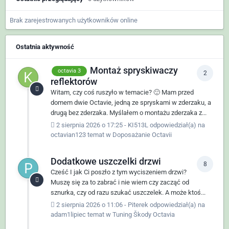
Brak zarejestrowanych użytkowników online
Ostatnia aktywność
Montaż spryskiwaczy
octavia 3
2
reflektorów
Witam, czy coś ruszyło w temacie? 🙂 Mam przed
domem dwie Octavie, jedną ze spryskami w zderzaku, a
drugą bez zderzaka. Myślałem o montażu zderzaka z...
2 sierpnia 2026 o 17:25
-
KI513L
odpowiedział(a) na
octavian123
temat w
Doposażanie Octavii
Dodatkowe uszczelki drzwi
8
Cześć I jak Ci poszło z tym wyciszeniem drzwi?
Muszę się za to zabrać i nie wiem czy zacząć od
sznurka, czy od razu szukać uszczelek. A może ktoś...
2 sierpnia 2026 o 11:06
-
Piterek
odpowiedział(a) na
adam1lipiec
temat w
Tuning Škody Octavia