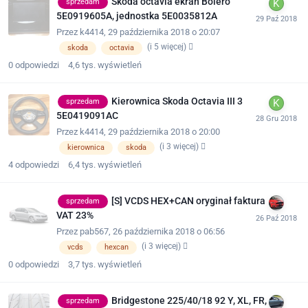
Skoda octavia ekran Bolero
sprzedam
5E0919605A, jednostka 5E0035812A
Przez
k4414
,
29 października 2018 o 20:07
(i 5 więcej)
skoda
octavia
0
odpowiedzi
4,6 tys.
wyświetleń
Kierownica Skoda Octavia III 3
sprzedam
5E0419091AC
Przez
k4414
,
29 października 2018 o 20:00
(i 3 więcej)
kierownica
skoda
4
odpowiedzi
6,4 tys.
wyświetleń
[S] VCDS HEX+CAN oryginał faktura
sprzedam
VAT 23%
Przez
pab567
,
26 października 2018 o 06:56
(i 3 więcej)
vcds
hexcan
0
odpowiedzi
3,7 tys.
wyświetleń
Bridgestone 225/40/18 92 Y, XL, FR,
sprzedam