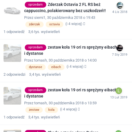
Zderzak Octavia 2 FL RS beż
sprzedam
cappuccino, polakierowany bez uszkodzeń!!
Przez
siemi1
,
30 października 2018 o 19:43
(i 4 więcej)
zderzak
octavia
1
odpowiedź
3,6 tys.
wyświetleń
zestaw koła 19 ori rs sprężyny eibach
sprzedam
i dystanse
Przez
tomash
,
30 października 2018 o 14:00
(i 4 więcej)
dystanse
eibach
2
odpowiedzi
3,4 tys.
wyświetleń
zestaw koła 19 ori rs sprężyny eibach
sprzedam
i dystanse
Przez
tomash
,
30 października 2018 o 13:59
(i 4 więcej)
zestaw
kola
1
odpowiedź
3,4 tys.
wyświetleń