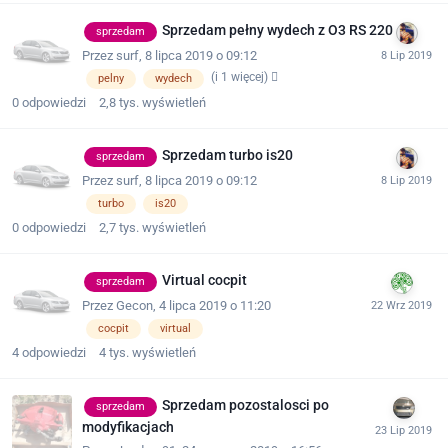
Sprzedam pełny wydech z O3 RS 220
sprzedam
Przez
surf
,
8 lipca 2019 o 09:12
(i 1 więcej)
pelny
wydech
0
odpowiedzi
2,8 tys.
wyświetleń
Sprzedam turbo is20
sprzedam
Przez
surf
,
8 lipca 2019 o 09:12
turbo
is20
0
odpowiedzi
2,7 tys.
wyświetleń
Virtual cocpit
sprzedam
Przez
Gecon
,
4 lipca 2019 o 11:20
cocpit
virtual
4
odpowiedzi
4 tys.
wyświetleń
Sprzedam pozostalosci po
sprzedam
modyfikacjach