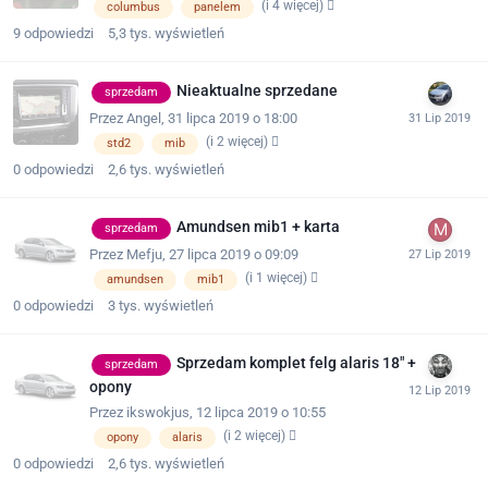
(i 4 więcej)
columbus
panelem
9
odpowiedzi
5,3 tys.
wyświetleń
Nieaktualne sprzedane
sprzedam
Przez
Angel
,
31 lipca 2019 o 18:00
(i 2 więcej)
std2
mib
0
odpowiedzi
2,6 tys.
wyświetleń
Amundsen mib1 + karta
sprzedam
Przez
Mefju
,
27 lipca 2019 o 09:09
(i 1 więcej)
amundsen
mib1
0
odpowiedzi
3 tys.
wyświetleń
Sprzedam komplet felg alaris 18" +
sprzedam
opony
Przez
ikswokjus
,
12 lipca 2019 o 10:55
(i 2 więcej)
opony
alaris
0
odpowiedzi
2,6 tys.
wyświetleń