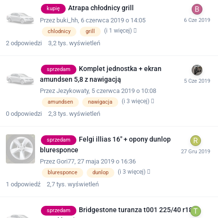
Atrapa chłodnicy grill
kupię
Przez
buki_hh
,
6 czerwca 2019 o 14:05
(i 1 więcej)
chlodnicy
grill
2
odpowiedzi
3,2 tys.
wyświetleń
Komplet jednostka + ekran
sprzedam
amundsen 5,8 z nawigacją
Przez
Jezykowaty
,
5 czerwca 2019 o 10:08
(i 3 więcej)
amundsen
nawigacja
0
odpowiedzi
2,3 tys.
wyświetleń
Felgi illias 16" + opony dunlop
sprzedam
bluresponce
Przez
Gori77
,
27 maja 2019 o 16:36
(i 3 więcej)
bluresponce
dunlop
1
odpowiedź
2,7 tys.
wyświetleń
Bridgestone turanza t001 225/40 r18
sprzedam