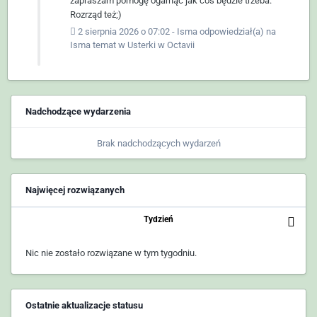
zapraszam pomogę ogarnąć jak coś będzie trzeba.
Rozrząd też;)
2 sierpnia 2026 o 07:02
-
Isma
odpowiedział(a) na
Isma
temat w
Usterki w Octavii
Nadchodzące wydarzenia
Brak nadchodzących wydarzeń
Najwięcej rozwiązanych
Tydzień
Nic nie zostało rozwiązane w tym tygodniu.
Ostatnie aktualizacje statusu