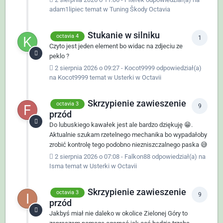
adam1lipiec
temat w
Tuning Škody Octavia
Stukanie w silniku
octavia 4
1
Czyto jest jeden element bo widac na zdjeciu ze
peklo ?
2 sierpnia 2026 o 09:27
-
Kocot9999
odpowiedział(a)
na
Kocot9999
temat w
Usterki w Octavii
Skrzypienie zawieszenie
octavia 3
9
przód
Do lubuskiego kawałek jest ale bardzo dziękuję 😁.
Aktualnie szukam rzetelnego mechanika bo wypadałoby
zrobić kontrolę tego podobno niezniszczalnego paska 😅
2 sierpnia 2026 o 07:08
-
Falkon88
odpowiedział(a) na
Isma
temat w
Usterki w Octavii
Skrzypienie zawieszenie
octavia 3
9
przód
Jakbyś miał nie daleko w okolice Zielonej Góry to