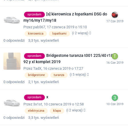
[s] kierownica z łopatkami DSG do
sprzedam
my16/my17/my18
Przez
pab567
,
17 czerwca 2019 o 15:10
(i 2 więcej)
kierownica
lopatkami
0
odpowiedzi
3,3 tys.
wyświetleń
Bridgestone turanza t001 225/40 r18
sprzedam
92 y xl komplet 2019
Przez
TadX
,
16 czerwca 2019 o 17:27
(i 5 więcej)
bridgestone
turanza
0
odpowiedzi
2,1 tys.
wyświetleń
x
sprzedam
Przez
3x1st
,
10 czerwca 2019 o 12:58
(i 2 więcej)
elektryczna
klapa
0
odpowiedzi
3,3 tys.
wyświetleń