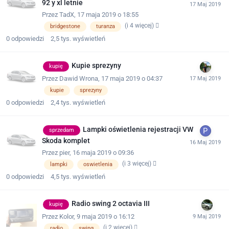
92 y xl letnie
Przez
TadX
,
17 maja 2019 o 18:55
(i 4 więcej)
bridgestone
turanza
0
odpowiedzi
2,5 tys.
wyświetleń
Kupie sprezyny
kupię
Przez
Dawid Wrona
,
17 maja 2019 o 04:37
kupie
sprezyny
0
odpowiedzi
2,4 tys.
wyświetleń
Lampki oświetlenia rejestracji VW
sprzedam
Skoda komplet
Przez
pier
,
16 maja 2019 o 09:36
(i 3 więcej)
lampki
oswietlenia
0
odpowiedzi
4,5 tys.
wyświetleń
Radio swing 2 octavia III
kupię
Przez
Kolor
,
9 maja 2019 o 16:12
(i 2 więcej)
radio
swing