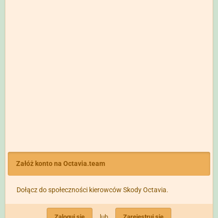
Załóż konto na Octavia.team
Dołącz do społeczności kierowców Skody Octavia.
Zaloguj się
lub
Zarejestruj się