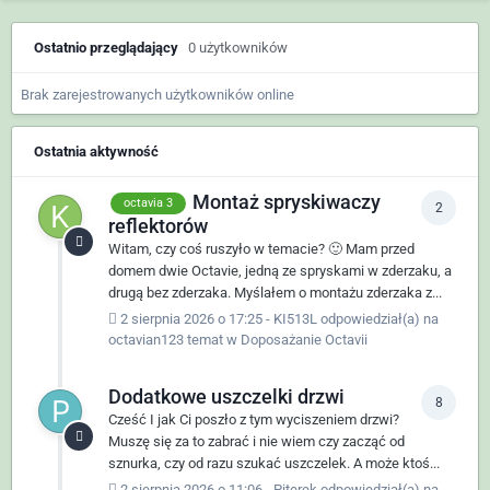
Ostatnio przeglądający
0 użytkowników
Brak zarejestrowanych użytkowników online
Ostatnia aktywność
Montaż spryskiwaczy
octavia 3
2
reflektorów
Witam, czy coś ruszyło w temacie? 🙂 Mam przed
domem dwie Octavie, jedną ze spryskami w zderzaku, a
drugą bez zderzaka. Myślałem o montażu zderzaka z...
2 sierpnia 2026 o 17:25
-
KI513L
odpowiedział(a) na
octavian123
temat w
Doposażanie Octavii
Dodatkowe uszczelki drzwi
8
Cześć I jak Ci poszło z tym wyciszeniem drzwi?
Muszę się za to zabrać i nie wiem czy zacząć od
sznurka, czy od razu szukać uszczelek. A może ktoś...
2 sierpnia 2026 o 11:06
-
Piterek
odpowiedział(a) na