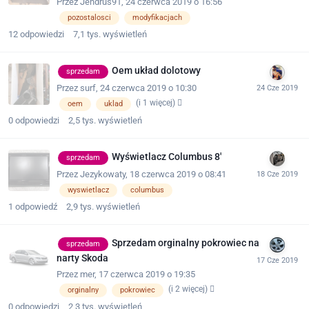
Przez
Jendrus91
,
24 czerwca 2019 o 16:56
pozostalosci
modyfikacjach
12
odpowiedzi
7,1 tys.
wyświetleń
Oem układ dolotowy
sprzedam
Przez
surf
,
24 czerwca 2019 o 10:30
(i 1 więcej)
oem
uklad
0
odpowiedzi
2,5 tys.
wyświetleń
Wyświetlacz Columbus 8'
sprzedam
Przez
Jezykowaty
,
18 czerwca 2019 o 08:41
wyswietlacz
columbus
1
odpowiedź
2,9 tys.
wyświetleń
Sprzedam orginalny pokrowiec na
sprzedam
narty Skoda
Przez
mer
,
17 czerwca 2019 o 19:35
(i 2 więcej)
orginalny
pokrowiec
0
odpowiedzi
2,3 tys.
wyświetleń