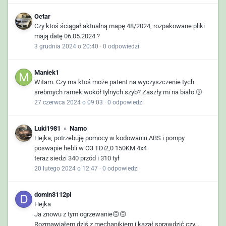
Octar
Czy ktoś ściągał aktualną mapę 48/2024, rozpakowane pliki
mają datę 06.05.2024 ?
3 grudnia 2024 o 20:40
·
0 odpowiedzi
Maniek1
Witam. Czy ma ktoś może patent na wyczyszczenie tych
srebrnych ramek wokół tylnych szyb? Zaszły mi na biało 🫤
27 czerwca 2024 o 09:03
·
0 odpowiedzi
Luki1981
»
Namo
Hejka, potrzebuję pomocy w kodowaniu ABS i pompy
poswapie hebli w O3 TDi2,0 150KM 4x4
teraz siedzi 340 przód i 310 tył
20 lutego 2024 o 12:47
·
0 odpowiedzi
domin3112pl
Hejka
Ja znowu z tym ogrzewanie🙃🙃
Rozmawiałem dziś z mechanikiem i kazał sprawdzić czy...