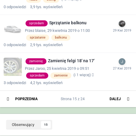
0
odpowiedzi
3,9 tys.
wyświetleń
Sprzątanie balkonu
sprzedam
Przez
blaise
,
29 kwietnia 2019 o 11:00
sprzatanie
balkonu
0
odpowiedzi
2,9 tys.
wyświetleń
Zamienię felgi 18' na 17'
zamienię
Przez
Jaroo
,
25 kwietnia 2019 o 09:51
(i 1 więcej)
sprzedam
zamienie
3
odpowiedzi
4,2 tys.
wyświetleń
POPRZEDNIA
Strona 15 z 24
DALEJ
Obserwujący
15