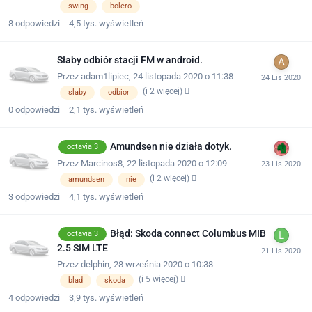
swing
bolero
8
odpowiedzi
4,5 tys.
wyświetleń
Słaby odbiór stacji FM w android.
Przez
adam1lipiec
,
24 listopada 2020 o 11:38
(i 2 więcej)
slaby
odbior
0
odpowiedzi
2,1 tys.
wyświetleń
Amundsen nie działa dotyk.
octavia 3
Przez
Marcinos8
,
22 listopada 2020 o 12:09
(i 2 więcej)
amundsen
nie
3
odpowiedzi
4,1 tys.
wyświetleń
Błąd: Skoda connect Columbus MIB
octavia 3
2.5 SIM LTE
Przez
delphin
,
28 września 2020 o 10:38
(i 5 więcej)
blad
skoda
4
odpowiedzi
3,9 tys.
wyświetleń