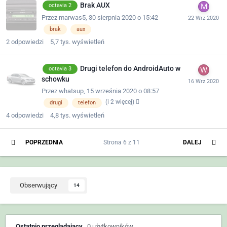
Brak AUX
octavia 2
Przez
marwas5
,
30 sierpnia 2020 o 15:42
brak
aux
2
odpowiedzi
5,7 tys.
wyświetleń
Drugi telefon do AndroidAuto w
octavia 3
schowku
Przez
whatsup
,
15 września 2020 o 08:57
(i 2 więcej)
drugi
telefon
4
odpowiedzi
4,8 tys.
wyświetleń
POPRZEDNIA
Strona 6 z 11
DALEJ
Obserwujący
14
Ostatnio przeglądający
0 użytkowników