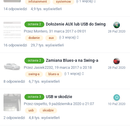
(i 1 więcej)
infotainment
systemow
14
odpowiedzi
4,9 tys.
wyświetleń
Dołożenie AUX lub USB do Swing
octavia 2
Przez
Montero
,
31 marca 2017 o 09:01
(i 3 więcej)
dodanie
aux
16
odpowiedzi
29,7 tys.
wyświetleń
Zamiana Blues-a na Swing-a
octavia 2
Przez
Jasiek2232
,
19 marca 2017 o 20:18
(i 1 więcej)
swing-a
blues-a
8
odpowiedzi
6,7 tys.
wyświetleń
USB w skodzie
octavia 3
Przez
rzepetto
,
9 października 2020 o 21:07
usb
skodzie
2
odpowiedzi
4,8 tys.
wyświetleń