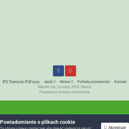
IPS Theme
by
IPSFocus
Język
Motyw
Polityka prywatności
Kontakt
Retrofit Car
|
Croatia
|
GTA
|
Namo
Powered by Invision Community
Powiadomienie o plikach cookie
Akceptuję
Ta strona używa ciasteczek aby dawać najlepszą jakość