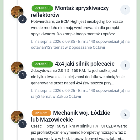
Montaż spryskiwaczy
octavia 3
4
reflektorów
Potwierdzam, że BCM High jest niezbędny, bo niższe
wersje modułu nie mają wysterowania dla pompki
spryskiwaczy. Do kompletnego montażu oprócz...
7 sierpnia 2026 o 09:35
-
Birma443
odpowiedział(a) na
octavian123
temat w
Doposażanie Octavii
4x4 jaki silnik polecacie
octavia 3
1
Zdecydowanie 2.0 TDI 150 KM. Ta jednostka jest
nie tylko trwalsza i lepiej znosi dodatkowe obciążenie
generowane przez napęd 4x4 (zwłaszcza przy...
7 sierpnia 2026 o 09:26
-
Birma443
odpowiedział(a) na
rally2
temat w
Zakup Octavii
Mechanik woj. Łódzkie
szukam
2
lub Mazowieckie
Cześć – przy 150 tys. km w silniku 1.4 TSI CZDA warto
już profilaktycznie wymienić kompletny rozrząd wraz z
pompą wody, a w Łodzi sprawdzonymi warsztatami...