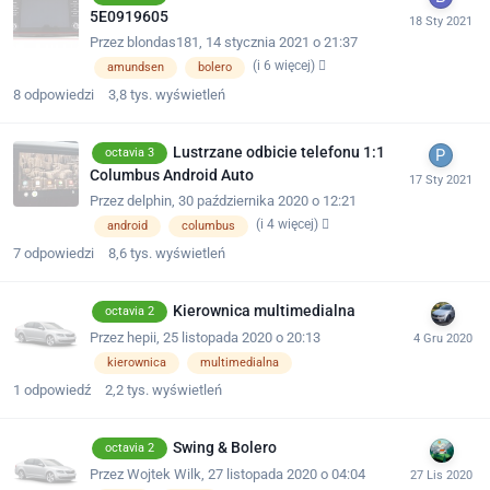
5E0919605
Przez
blondas181
,
14 stycznia 2021 o 21:37
(i 6 więcej)
amundsen
bolero
8
odpowiedzi
3,8 tys.
wyświetleń
Lustrzane odbicie telefonu 1:1
octavia 3
Columbus Android Auto
Przez
delphin
,
30 października 2020 o 12:21
(i 4 więcej)
android
columbus
7
odpowiedzi
8,6 tys.
wyświetleń
Kierownica multimedialna
octavia 2
Przez
hepii
,
25 listopada 2020 o 20:13
kierownica
multimedialna
1
odpowiedź
2,2 tys.
wyświetleń
Swing & Bolero
octavia 2
Przez
Wojtek Wilk
,
27 listopada 2020 o 04:04