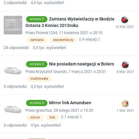
2
odpowiedzi
4,4 tys.
wyświetleń
Zamiana Wyświetlaczy w Skodzie
octavia 3
Octavia 3 Koniec 2013roku
Przez
Piotrek1234
,
11 kwietnia 2021 o 20:10
(i 4 więcej)
zamiana
wyswietlaczy
24
odpowiedzi
5,5 tys.
wyświetleń
Nie posiadam nawigacji w Bolero
octavia 3
Przez
Krzysztof Snarski
,
7 marca 2021 o 23:01
multimedia
3
odpowiedzi
3,2 tys.
wyświetleń
Mirror link Amundsen
octavia 3
Przez
grzechux
,
28 lutego 2021 o 15:20
(i 1 więcej)
mirror
link
3
odpowiedzi
3 tys.
wyświetleń