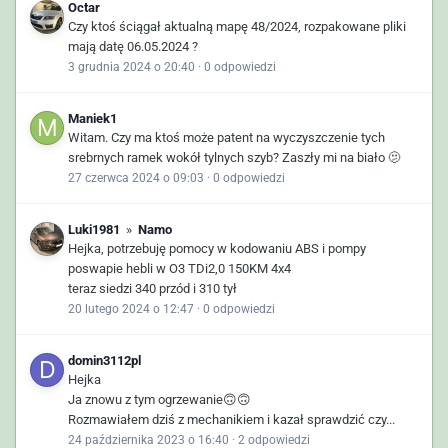
Octar
Czy ktoś ściągał aktualną mapę 48/2024, rozpakowane pliki
mają datę 06.05.2024 ?
3 grudnia 2024 o 20:40
·
0 odpowiedzi
Maniek1
Witam. Czy ma ktoś może patent na wyczyszczenie tych
srebrnych ramek wokół tylnych szyb? Zaszły mi na biało 🫤
27 czerwca 2024 o 09:03
·
0 odpowiedzi
Luki1981
»
Namo
Hejka, potrzebuję pomocy w kodowaniu ABS i pompy
poswapie hebli w O3 TDi2,0 150KM 4x4
teraz siedzi 340 przód i 310 tył
20 lutego 2024 o 12:47
·
0 odpowiedzi
domin3112pl
Hejka
Ja znowu z tym ogrzewanie🙃🙃
Rozmawiałem dziś z mechanikiem i kazał sprawdzić czy...
24 października 2023 o 16:40
·
2 odpowiedzi