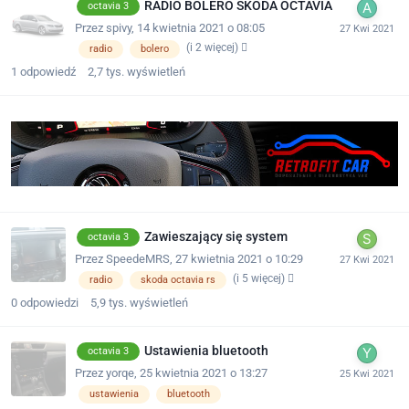
RADIO BOLERO SKODA OCTAVIA
octavia 3
Przez
spivy
,
14 kwietnia 2021 o 08:05
(i 2 więcej)
radio
bolero
1
odpowiedź
2,7 tys.
wyświetleń
Zawieszający się system
octavia 3
Przez
SpeedeMRS
,
27 kwietnia 2021 o 10:29
(i 5 więcej)
radio
skoda octavia rs
0
odpowiedzi
5,9 tys.
wyświetleń
Ustawienia bluetooth
octavia 3
Przez
yorqe
,
25 kwietnia 2021 o 13:27
ustawienia
bluetooth