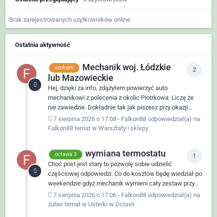
Brak zarejestrowanych użytkowników online
Ostatnia aktywność
Mechanik woj. Łódzkie
szukam
2
lub Mazowieckie
Hej, dzięki za info, zdążyłem powierzyć auto
mechanikowi z polecenia z okolic Piotrkowa. Liczę że
nie zawiedzie. Dokładnie tak jak piszesz przy okazji...
7 sierpnia 2026 o 17:08
-
Falkon88
odpowiedział(a) na
Falkon88
temat w
Warsztaty i sklepy
wymiana termostatu
octavia 3
1
Choć post jest stary to pozwolę sobie udzielić
częściowej odpowiedzi. Co do kosztów będę wiedział po
weekendzie gdyż mechanik wymieni cały zestaw przy...
7 sierpnia 2026 o 17:06
-
Falkon88
odpowiedział(a) na
zuber
temat w
Usterki w Octavii