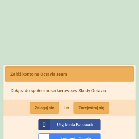
Załóż konto na Octavia.team
Dołącz do społeczności kierowców Skody Octavia.
Zaloguj się
lub
Zarejestruj się
Użyj konta Facebook
Użyj konta Google