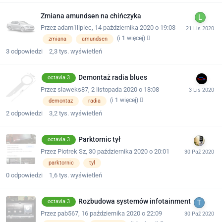
Zmiana amundsen na chińczyka
Przez
adam1lipiec
,
14 października 2020 o 19:03
(i 1 więcej)
zmiana
amundsen
3
odpowiedzi
2,3 tys.
wyświetleń
Demontaż radia blues
octavia 3
Przez
slaweks87
,
2 listopada 2020 o 18:08
(i 1 więcej)
demontaz
radia
2
odpowiedzi
3,2 tys.
wyświetleń
Parktornic tył
octavia 3
Przez
Piotrek Sz
,
30 października 2020 o 20:01
parktornic
tyl
0
odpowiedzi
1,6 tys.
wyświetleń
Rozbudowa systemów infotainment
octavia 3
Przez
pab567
,
16 października 2020 o 22:09