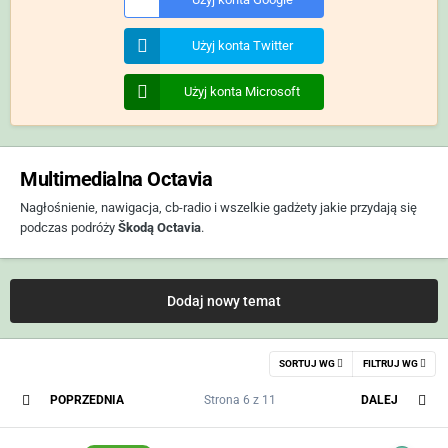
Użyj konta Twitter
Użyj konta Microsoft
Multimedialna Octavia
Nagłośnienie, nawigacja, cb-radio i wszelkie gadżety jakie przydają się
podczas podróży
Škodą Octavia
.
Dodaj nowy temat
SORTUJ WG
FILTRUJ WG
POPRZEDNIA
Strona 6 z 11
DALEJ