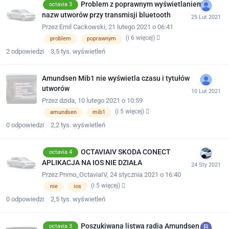
Problem z poprawnym wyświetlaniem
octavia 3
nazw utworów przy transmisji bluetooth
Przez
Emil Cackowski
,
21 lutego 2021 o 06:41
(i 6 więcej)
problem
poprawnym
2
odpowiedzi
3,5 tys.
wyświetleń
Amundsen Mib1 nie wyświetla czasu i tytułów
utworów
Przez
dzida
,
10 lutego 2021 o 10:59
(i 5 więcej)
amundsen
mib1
0
odpowiedzi
2,2 tys.
wyświetleń
OCTAVIAIV SKODA CONECT
octavia 4
APLIKACJA NA IOS NIE DZIAŁA
Przez
Primo_OctaviaIV
,
24 stycznia 2021 o 16:40
(i 5 więcej)
nie
ios
0
odpowiedzi
2,5 tys.
wyświetleń
Poszukiwana listwa radia Amundsen
octavia 3